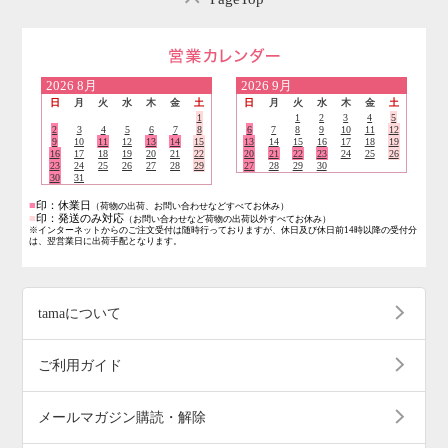
営業日のご案内
2026
8月
2026
9月
日
月
火
水
木
金
土
日
月
火
水
木
金
土
1
1
2
3
4
5
2
3
4
5
6
7
8
6
7
8
9
10
11
12
9
10
11
12
13
14
15
13
14
15
16
17
18
19
16
17
18
19
20
21
22
20
21
22
23
24
25
26
23
24
25
26
27
28
29
27
28
29
30
30
31
■
印：休業日
（荷物の出荷、お問い合わせなどすべてお休み）
■
印：発送のみ対応
（お問い合わせなど荷物の出荷以外すべてお休み）
※インターネットからのご注文受付は随時行っておりますが、休日及び休日前14時以降の受付分
は、翌営業日に出荷手配となります。
tamaについて
ご利用ガイド
メールマガジン購読・解除