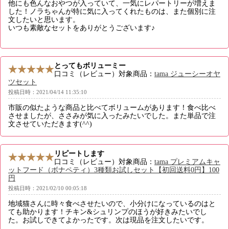
他にも色んなおやつが入っていて、一気にレパートリーが増えま
した！ノラちゃんが特に気に入ってくれたものは、また個別に注
文したいと思います。
いつも素敵なセットをありがとうございます♪
とってもボリューミー
口コミ（レビュー）対象商品：
tama ジューシーオヤ
ツセット
投稿日時：2021/04/14 11:35:10
市販の似たような商品と比べてボリュームがあります！食べ比べ
させましたが、ささみが気に入ったみたいでした。また単品で注
文させていただきます(^^)
リピートします
口コミ（レビュー）対象商品：
tama プレミアムキャ
ットフード（ボナペティ）3種類お試しセット【初回送料0円】100
円
投稿日時：2021/02/10 00:05:18
地域猫さんに時々食べさせたいので、小分けになっているのはと
ても助かります！チキン&シュリンプのほうが好きみたいでし
た。お試しできてよかったです。次は現品を注文したいです。