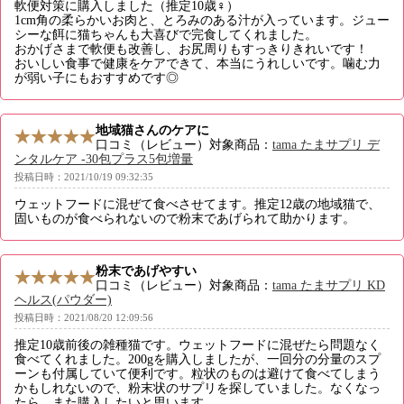
軟便対策に購入しました（推定10歳♀）
1cm角の柔らかいお肉と、とろみのある汁が入っています。ジュー
シーな餌に猫ちゃんも大喜びで完食してくれました。
おかげさまで軟便も改善し、お尻周りもすっきりきれいです！
おいしい食事で健康をケアできて、本当にうれしいです。噛む力
が弱い子にもおすすめです◎
地域猫さんのケアに
口コミ（レビュー）対象商品：
tama たまサプリ デ
ンタルケア -30包プラス5包増量
投稿日時：2021/10/19 09:32:35
ウェットフードに混ぜて食べさせてます。推定12歳の地域猫で、
固いものが食べられないので粉末であげられて助かります。
粉末であげやすい
口コミ（レビュー）対象商品：
tama たまサプリ KD
ヘルス(パウダー)
投稿日時：2021/08/20 12:09:56
推定10歳前後の雑種猫です。ウェットフードに混ぜたら問題なく
食べてくれました。200gを購入しましたが、一回分の分量のスプ
ーンも付属していて便利です。粒状のものは避けて食べてしまう
かもしれないので、粉末状のサプリを探していました。なくなっ
たら、また購入したいと思います。