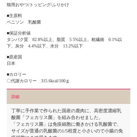
猫用おやつ/トッピング/ふりかけ
■主原料
ベニソン 乳酸菌
■保証分析値
タンパク質 82.8%以上、脂質 5.5%以上、粗繊維 0.1%以
下、灰分 4.4%以下、水分 13.2%以下
■原産国
日本
■カロリー
〇代謝カロリー 315.6kcal/100ｇ
詳細
丁寧に手作業で作られた国産の鹿肉に、高密度濃縮乳
酸菌「フェカリス菌」を組み合わせました。
「フェカリス菌」は免疫細胞に働きかける乳酸菌で、
サイズが普通の乳酸菌の1/5程度と小さいので小腸の免