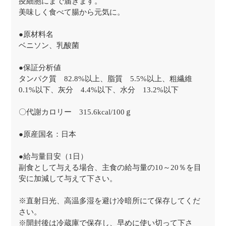
疫細胞にまで届きます。
美味しく食べて腸から元気に。
●原材料名
ベニソン、乳酸菌
●保証分析値
タンパク質 82.8%以上、脂質 5.5%以上、粗繊維
0.1%以下、灰分 4.4%以下、水分 13.2%以下
〇代謝カロリー 315.6kcal/100ｇ
●原産国名：日本
●給与量目安（1日）
副食として与える場合、主食の給与量の10～20％を目
安に加減して与えて下さい。
※直射日光、高温多湿を避け冷暗所にて保存してくだ
さい。
※開封後は冷蔵庫で保存し、早めに使い切って下さ