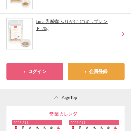
tama 乳酸菌ふりかけ にぼしブレン
ド 20g
ログイン
会員登録
PageTop
営業日のご案内
2026
8月
2026
9月
日
月
火
水
木
金
土
日
月
火
水
木
金
土