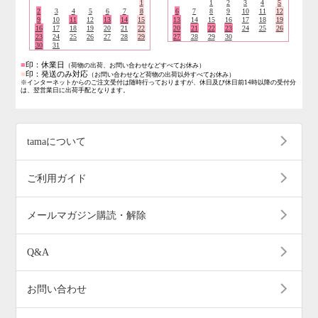
1
1
2
3
4
5
2
3
4
5
6
7
8
6
7
8
9
10
11
12
9
10
11
12
13
14
15
13
14
15
16
17
18
19
16
17
18
19
20
21
22
20
21
22
23
24
25
26
23
24
25
26
27
28
29
27
28
29
30
30
31
■
印：休業日
（荷物の出荷、お問い合わせなどすべてお休み）
■
印：発送のみ対応
（お問い合わせなど荷物の出荷以外すべてお休み）
※インターネットからのご注文受付は随時行っておりますが、休日及び休日前14時以降の受付分
は、翌営業日に出荷手配となります。
tamaについて
ご利用ガイド
メールマガジン購読・解除
Q&A
お問い合わせ