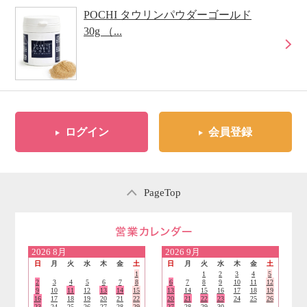
POCHI タウリンパウダーゴールド
30g （...
ログイン
会員登録
PageTop
営業日のご案内
2026
8月
2026
9月
日
月
火
水
木
金
土
日
月
火
水
木
金
土
1
1
2
3
4
5
2
3
4
5
6
7
8
6
7
8
9
10
11
12
9
10
11
12
13
14
15
13
14
15
16
17
18
19
16
17
18
19
20
21
22
20
21
22
23
24
25
26
23
24
25
26
27
28
29
27
28
29
30