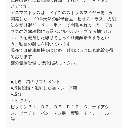
産み出された健康補助食品、それが「アニマストラ
ス」です。
アニマストラスは、ドイツのストラスマイヤー博士が
開発した、100％天然の酵母食品「ビオストラス」の製
法を受け継ぎ、ペット用として開発されました。アル
プスの約60種類にも及ぶアルペンハーブから抽出した
エキスを厳選した酵母でじっくり発酵培養するとい
う、独自の製法を用いています。
現在では健康維持をはじめ、難病の方々にも絶賛を得
ております。
猫の健康管理にぜひお試し下さい。
●用途：猫のサプリメント
●成長段階：離乳した猫～シニア猫
●成分
・ビタミン
ビタミンＢ１、Ｂ２、Ｂ６、Ｂ１２、Ｃ、ナイアシ
ン、ビオチン、パントテン酸、葉酸、イノシトール、
等