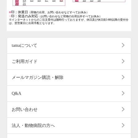
30
31
■
印：休業日
（荷物の出荷、お問い合わせなどすべてお休み）
■
印：発送のみ対応
（お問い合わせなど荷物の出荷以外すべてお休み）
※インターネットからのご注文受付は随時行っておりますが、休日及び休日前14時以降の受付分
は、翌営業日に出荷手配となります。
tamaについて
ご利用ガイド
メールマガジン購読・解除
Q&A
お問い合わせ
法人・動物病院の方へ