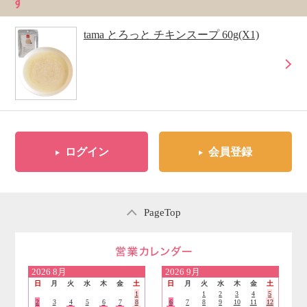
す
tama とろっと チキンスープ 60g(X1)
ログイン
会員登録
PageTop
営業日のご案内
2026
8月
2026
9月
日
月
火
水
木
金
土
日
月
火
水
木
金
土
1
1
2
3
4
5
2
3
4
5
6
7
8
6
7
8
9
10
11
12