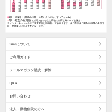
9
10
11
12
13
14
15
13
14
15
16
17
18
19
16
17
18
19
20
21
22
20
21
22
23
24
25
26
23
24
25
26
27
28
29
27
28
29
30
30
31
■
印：休業日
（荷物の出荷、お問い合わせなどすべてお休み）
■
印：発送のみ対応
（お問い合わせなど荷物の出荷以外すべてお休み）
※インターネットからのご注文受付は随時行っておりますが、休日及び休日前14時以降の受付分
は、翌営業日に出荷手配となります。
tamaについて
ご利用ガイド
メールマガジン購読・解除
Q&A
お問い合わせ
法人・動物病院の方へ