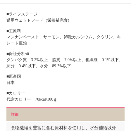
■ライフステージ
猫用ウェットフード（栄養補完食)
■主原料
マンナンペースト、サーモン、卵殻カルシウム、タウリン、キ
レート亜鉛
■保証分析値
タンパク質 3.2%以上、脂質 7.0%以上、粗繊維 0.1%以下、
灰分 0.4%以下、水分 89.3%以下
■原産国
日本
■カロリー
代謝カロリー 70kcal/100ｇ
詳細
食物繊維を豊富に含む原材料を使用し、水分補給以外