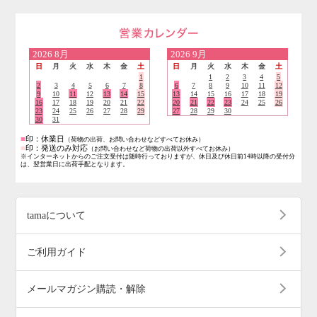
営業日のご案内
2026
8月
2026
9月
日
月
火
水
木
金
土
日
月
火
水
木
金
土
1
1
2
3
4
5
2
3
4
5
6
7
8
6
7
8
9
10
11
12
9
10
11
12
13
14
15
13
14
15
16
17
18
19
16
17
18
19
20
21
22
20
21
22
23
24
25
26
23
24
25
26
27
28
29
27
28
29
30
30
31
■
印：休業日
（荷物の出荷、お問い合わせなどすべてお休み）
■
印：発送のみ対応
（お問い合わせなど荷物の出荷以外すべてお休み）
※インターネットからのご注文受付は随時行っておりますが、休日及び休日前14時以降の受付分
は、翌営業日に出荷手配となります。
tamaについて
ご利用ガイド
メールマガジン購読・解除