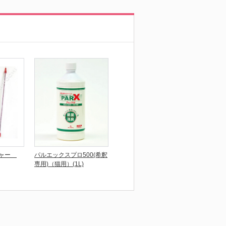
チャー
パルエックスプロ500(希釈
専用)（猫用）(1L)