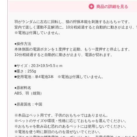
商品の詳細を見る
羽がランダムに左右に回転し、猫の狩猟本能を刺激するおもちゃです。
室内で楽しく運動不足解消に。10分程経過すると自動的に動きが止まり、
※電池は付属していません。
●操作方法
本体側面の電源ボタンを１度押すと起動、もう一度押すと停止します。
10分程経過すると自動的に動きが止まり、電源が切れます。
■サイズ：20.3×19.5×5.5ｃｍ
■重さ：255g
■使用電池：単4電池3本 ※電池は付属していません。
●原材料名
ABS、羽（雄鶏）
●原産国名：中国
※本品はペット用です。子供のおもちゃではありません。
※ペットのサイズや環境・性格に応じておもちゃを選んでください。
※おもちゃを飲み込む恐れのあるペットには使用しないでください。
※電池を使う時に新旧のものを混ぜないでください。