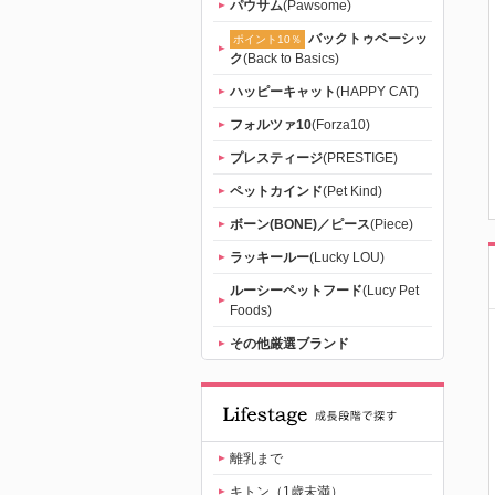
パウサム
(Pawsome)
バックトゥベーシッ
ポイント10％
ク
(Back to Basics)
ハッピーキャット
(HAPPY CAT)
フォルツァ10
(Forza10)
プレスティージ
(PRESTIGE)
ペットカインド
(Pet Kind)
ボーン(BONE)／ピース
(Piece)
ラッキールー
(Lucky LOU)
ルーシーペットフード
(Lucy Pet
Foods)
その他厳選ブランド
離乳まで
キトン（1歳未満）