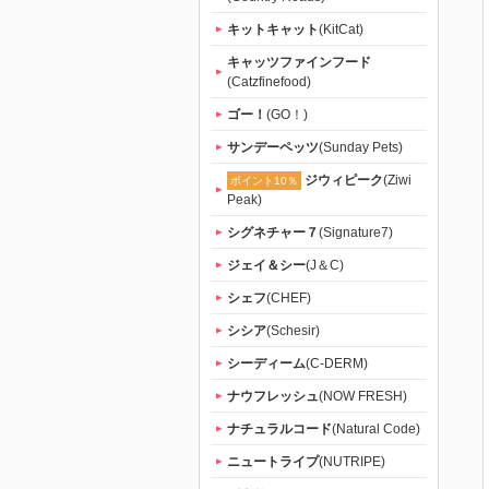
キットキャット
(KitCat)
キャッツファインフード
(Catzfinefood)
ゴー！
(GO！)
サンデーペッツ
(Sunday Pets)
ジウィピーク
(Ziwi
ポイント10％
Peak)
シグネチャー７
(Signature7)
ジェイ＆シー
(J＆C)
シェフ
(CHEF)
シシア
(Schesir)
シーディーム
(C-DERM)
ナウフレッシュ
(NOW FRESH)
ナチュラルコード
(Natural Code)
ニュートライプ
(NUTRIPE)