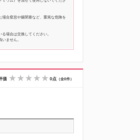
ドミウム）を混ぜて使用しないでくださ
た場合窒息や腸閉塞など、重篤な危険を
いる場合は交換してください。
負いません。
評価
0点
（全0件）
☆
☆
☆
☆
☆