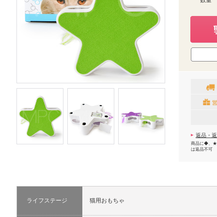
数量
返品・返
商品に◆、★
は返品不可
ライフステージ
猫用おもちゃ