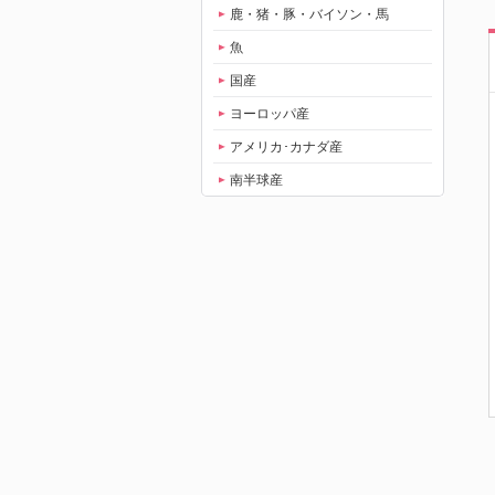
鹿・猪・豚・バイソン・馬
魚
国産
ヨーロッパ産
アメリカ･カナダ産
南半球産