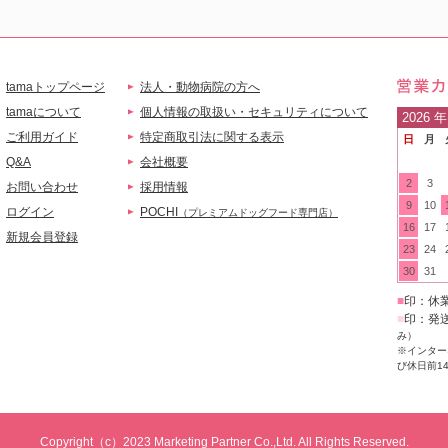
tamaトップページ
法人・動物病院の方へ
営業
tamaについて
個人情報の取扱い・セキュリティについて
2026
年
ご利用ガイド
特定商取引法に関する表示
日
月
ご案
Q&A
会社概要
2
3
お問い合わせ
採用情報
9
10
ログイン
POCHI
（プレミアムドッグフード専門店）
16
17
新規会員登録
23
24
30
31
■
印：休
■
印：発
み）
※インター
び休日前1
Copyright（c）2023 Marketing Partner Co.,Ltd. All Rights Reserved.