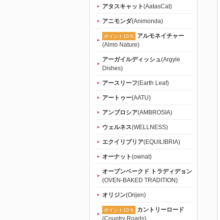
（tama）」
アタスキャット
(AatasCat)
アニモンダ
(Animonda)
｜初回送料
アルモネイチャー
ポイント10％
(Almo Nature)
無料
アーガイルディッシュ
(Argyle
Dishes)
アースリーフ
(Earth Leaf)
アートゥー
(AATU)
アンブロシア
(AMBROSIA)
ウェルネス
(WELLNESS)
エクイリブリア
(EQUILIBRIA)
オーナット
(ownat)
オーブンベークド トラディデョン
(OVEN-BAKED TRADITION)
オリジン
(Orijen)
カントリーロード
ポイント10％
(Country Roads)