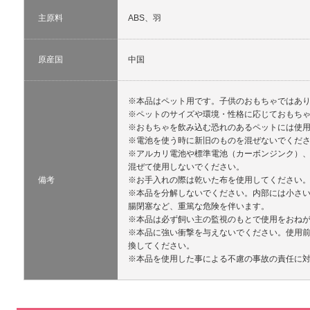
主原料
ABS、羽
原産国
中国
※本品はペット用です。子供のおもちゃではあ
※ペットのサイズや環境・性格に応じておもち
※おもちゃを飲み込む恐れのあるペットには使
※電池を使う時に新旧のものを混ぜないでくだ
※アルカリ電池や標準電池（カーボンジンク）
混ぜて使用しないでください。
備考
※お手入れの際は乾いた布を使用してください
※本品を分解しないでください。内部には小さ
腸閉塞など、重篤な危険を伴います。
※本品は必ず飼い主の監視のもとで使用をおね
※本品に強い衝撃を与えないでください。使用
換してください。
※本品を使用した事による不慮の事故の責任に