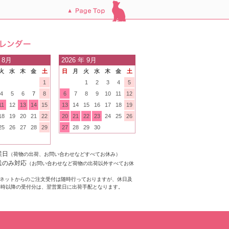
このページのトッ
プへ
日の
 8月
2026
年 9月
火
水
木
金
土
日
月
火
水
木
金
土
内
1
1
2
3
4
5
4
5
6
7
8
6
7
8
9
10
11
12
11
12
13
14
15
13
14
15
16
17
18
19
18
19
20
21
22
20
21
22
23
24
25
26
25
26
27
28
29
27
28
29
30
業日
（荷物の出荷、お問い合わせなどすべてお休み）
送のみ対応
（お問い合わせなど荷物の出荷以外すべてお休
ネットからのご注文受付は随時行っておりますが、休日及
4時以降の受付分は、翌営業日に出荷手配となります。