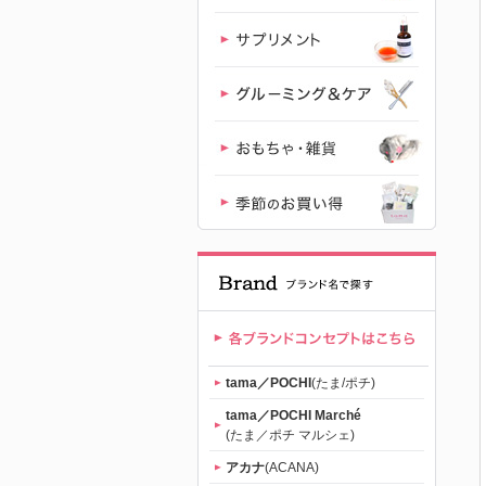
のおねだり
（tama）」
公式サイト |
【公式】プ
レミアムキ
ャットフー
ド専門店
tama／POCHI
(たま/ポチ)
「たまのお
tama／POCHI Marché
(たま／ポチ マルシェ)
ねだり
アカナ
(ACANA)