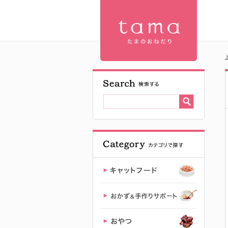
ファンタジ
ー ペンタグ
ラム グリー
ン | プレミ
アムキャッ
トフード専
門店「たま