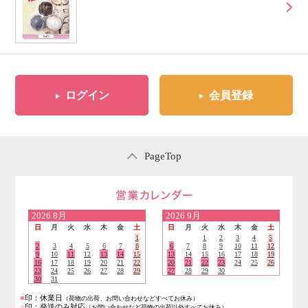
ログイン
会員登録
PageTop
営業日のご案内
2026
8月
2026
9月
日
月
火
水
木
金
土
日
月
火
水
木
金
土
1
1
2
3
4
5
2
3
4
5
6
7
8
6
7
8
9
10
11
12
9
10
11
12
13
14
15
13
14
15
16
17
18
19
16
17
18
19
20
21
22
20
21
22
23
24
25
26
23
24
25
26
27
28
29
27
28
29
30
30
31
■
印：休業日
（荷物の出荷、お問い合わせなどすべてお休み）
■
印：発送のみ対応
（お問い合わせなど荷物の出荷以外すべてお休み）