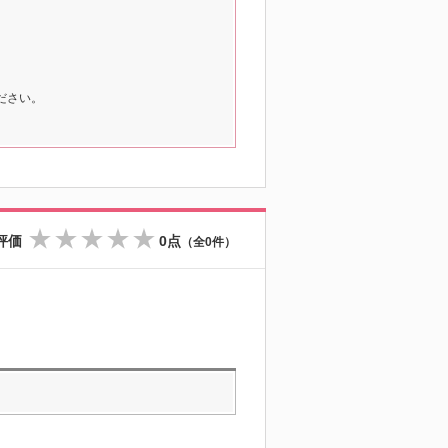
ださい。
評価
0点
（全0件）
☆
☆
☆
☆
☆