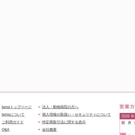
tamaトップページ
法人・動物病院の方へ
営業
tamaについて
個人情報の取扱い・セキュリティについて
2026
年
ご利用ガイド
特定商取引法に関する表示
日
月
ご案
Q&A
会社概要