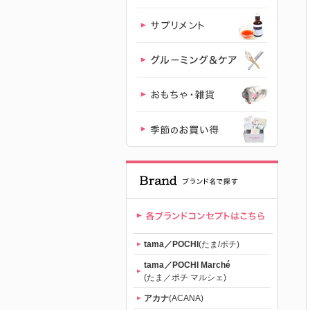
おねだり
（tama）」
公式サイト |
【公式】プ
レミアムキ
ャットフー
ド専門店
tama／POCHI
(たま/ポチ)
「たまのお
tama／POCHI Marché
(たま／ポチ マルシェ)
ねだり
アカナ
(ACANA)