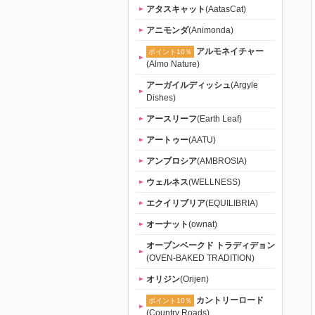
（tama）」
アタスキャット
(AatasCat)
アニモンダ
(Animonda)
｜初回送料
アルモネイチャー
ポイント10％
(Almo Nature)
無料
アーガイルディッシュ
(Argyle
Dishes)
アースリーフ
(Earth Leaf)
アートゥー
(AATU)
アンブロシア
(AMBROSIA)
ウェルネス
(WELLNESS)
エクイリブリア
(EQUILIBRIA)
オーナット
(ownat)
オーブンベークド トラディデョン
(OVEN-BAKED TRADITION)
オリジン
(Orijen)
カントリーロード
ポイント10％
(Country Roads)