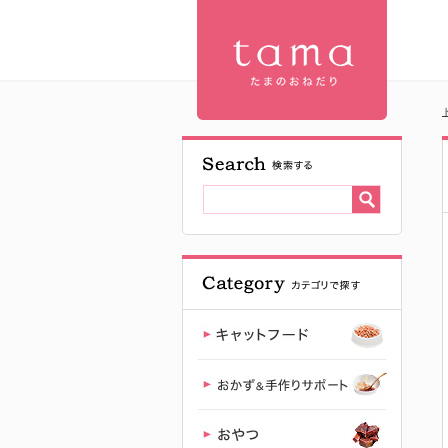
GiGwi メロ
ディチェイ
サー コマド
リ| プレミア
ムキャット
フード専門
店「たまの