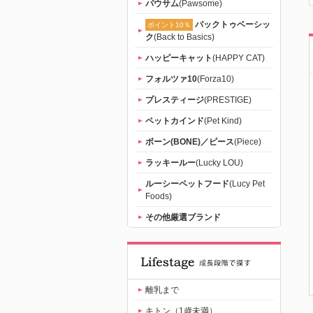
パウサム
(Pawsome)
バックトゥベーシッ
ポイント10％
ク
(Back to Basics)
ハッピーキャット
(HAPPY CAT)
フォルツァ10
(Forza10)
プレスティージ
(PRESTIGE)
ペットカインド
(Pet Kind)
ボーン(BONE)／ピース
(Piece)
ラッキールー
(Lucky LOU)
ルーシーペットフード
(Lucy Pet
Foods)
その他厳選ブランド
離乳まで
キトン（1歳未満）