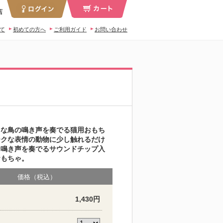
店
いて
初めての方へ
ご利用ガイド
お問い合わせ
うな鳥の鳴き声を奏でる猫用おもち
ークな表情の動物に少し触れるだけ
な鳴き声を奏でるサウンドチップ入
おもちゃ。
価格（税込）
1,430円