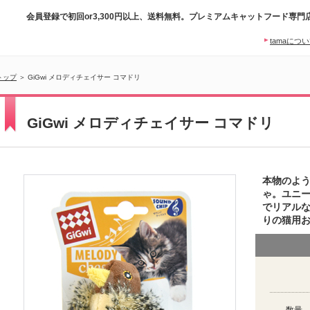
会員登録で初回or3,300円以上、送料無料。プレミアムキャットフード専門
tamaにつ
トップ
＞ GiGwi メロディチェイサー コマドリ
GiGwi メロディチェイサー コマドリ
本物のよ
ゃ。ユニ
でリアル
りの猫用