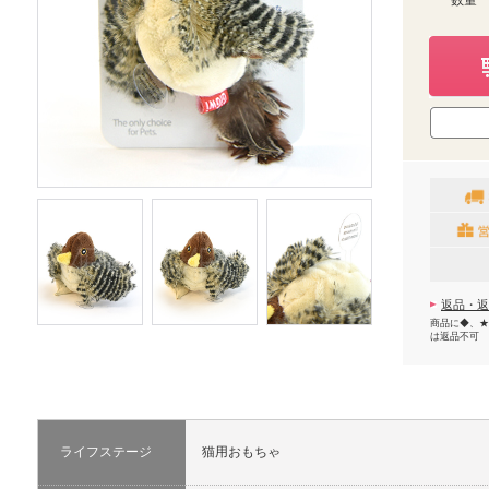
数量
返品・返
商品に◆、★
は返品不可
ライフステージ
猫用おもちゃ