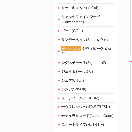
キットキャット
(KitCat)
キャッツファインフード
(Catzfinefood)
ゴー！
(GO！)
サンデーペッツ
(Sunday Pets)
ジウィピーク
(Ziwi
ポイント10％
Peak)
シグネチャー７
(Signature7)
ジェイ＆シー
(J＆C)
シェフ
(CHEF)
シシア
(Schesir)
シーディーム
(C-DERM)
ナウフレッシュ
(NOW FRESH)
ナチュラルコード
(Natural Code)
ニュートライプ
(NUTRIPE)