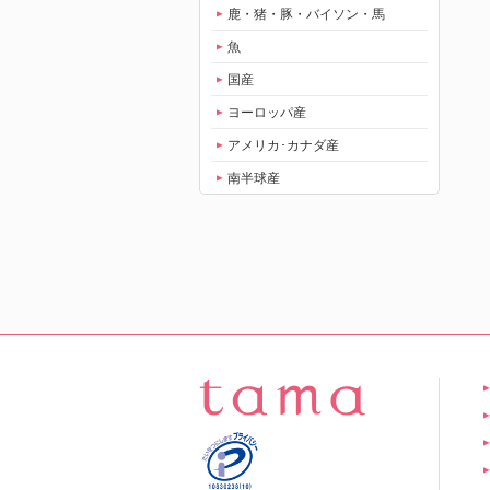
鹿・猪・豚・バイソン・馬
魚
国産
ヨーロッパ産
アメリカ･カナダ産
南半球産