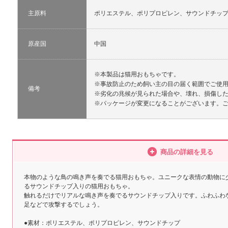
主原料
ポリエステル、ポリプロピレン、サウンドチッ
原産国
中国
※本製品は猫用おもちゃです。
※事故防止のため飼い主の目の届く範囲でご使
備考
※劣化の兆候が見られた場合や、壊れ、損傷し
※パッケージが変更になることがございます。
商品の詳細を見る
本物のような鳥の鳴き声を奏でる猫用おもちゃ。ユニークな表情の動物に
るサウンドチップ入りの猫用おもちゃ。
触れるだけでリアルな鳴き声を奏でるサウンドチップ入りです。ふわふわ
足などで攻撃するでしょう。
●素材：ポリエステル、ポリプロピレン、サウンドチップ