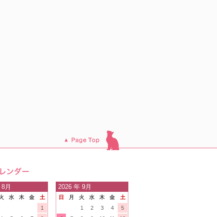
このページのトッ
プへ
日の
 8月
2026
年 9月
火
水
木
金
土
日
月
火
水
木
金
土
内
1
1
2
3
4
5