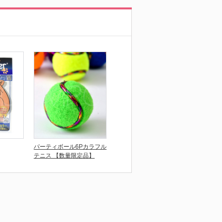
パーティボール6Pカラフル
テニス 【数量限定品】