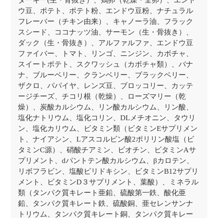
ターキー(生・骨抜き）、鶏卵（乾燥・全卵）、エンド
ウ豆、ポテト、ポテト粉、エンドウ豆粉、ナチュラル
フレーバー（チキン由来）、キャノーラ油、フラック
スシード、ココナッツ油、サーモン（生・骨抜き）、
ダック（生・骨抜き）、アルファルファ、エンドウ豆
ファイバー、トマト、リンゴ、ニンジン、カボチャ、
スイートポテト、スクワッシュ（カボチャ類）、バナ
ナ、ブルーベリー、クランベリー、ブラックベリー、
ザクロ、パパイヤ、レンズ豆、ブロッコリー、カッテ
ージチーズ、チコリ根（乾燥）、ローズマリー（乾
燥）、炭酸カルシウム、リン酸カルシウム、リン酸、
塩化ナトリウム、塩化コリン、DLメチオニン、タウリ
ン、塩化カリウム、ビタミン類（ビタミンEサプリメン
ト、ナイアシン、Lアスコルビン酸2ポリリン酸塩（ビ
タミンC源）、硝酸チアミン、ビオチン、ビタミンAサ
プリメント、dパントテン酸カルシウム、βカロテン、
リボフラビン、塩酸ピリドキシン、ビタミンB12サプリ
メント、ビタミンD３サプリメント、葉酸）、ミネラル
類（タンパク質キレート亜鉛、硫酸第一鉄、酸化亜
鉛、タンパク質キレート鉄、硫酸銅、亜セレンサンナ
トリウム、タンパク質キレート銅、タンパク質キレー