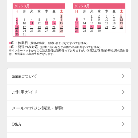
営業日のご案内
2026
8月
2026
9月
日
月
火
水
木
金
土
日
月
火
水
木
金
土
1
1
2
3
4
5
2
3
4
5
6
7
8
6
7
8
9
10
11
12
9
10
11
12
13
14
15
13
14
15
16
17
18
19
16
17
18
19
20
21
22
20
21
22
23
24
25
26
23
24
25
26
27
28
29
27
28
29
30
30
31
■
印：休業日
（荷物の出荷、お問い合わせなどすべてお休み）
■
印：発送のみ対応
（お問い合わせなど荷物の出荷以外すべてお休み）
※インターネットからのご注文受付は随時行っておりますが、休日及び休日前14時以降の受付分
は、翌営業日に出荷手配となります。
tamaについて
ご利用ガイド
メールマガジン購読・解除
Q&A