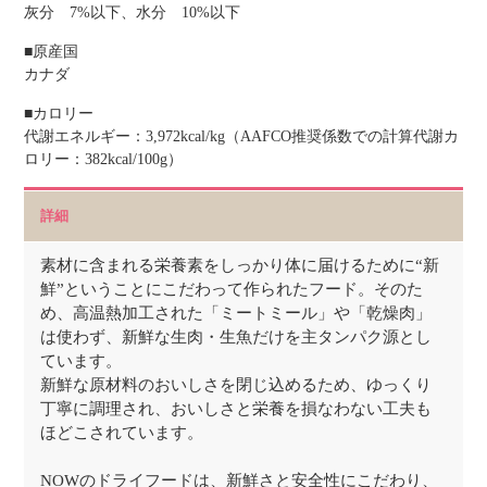
灰分 7%以下、水分 10%以下
■原産国
カナダ
■カロリー
代謝エネルギー：3,972kcal/kg（AAFCO推奨係数での計算代謝カ
ロリー：382kcal/100g）
詳細
素材に含まれる栄養素をしっかり体に届けるために“新
鮮”ということにこだわって作られたフード。そのた
め、高温熱加工された「ミートミール」や「乾燥肉」
は使わず、新鮮な生肉・生魚だけを主タンパク源とし
ています。
新鮮な原材料のおいしさを閉じ込めるため、ゆっくり
丁寧に調理され、おいしさと栄養を損なわない工夫も
ほどこされています。
NOWのドライフードは、新鮮さと安全性にこだわり、