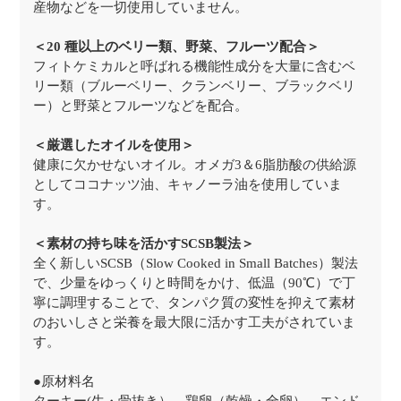
産物などを一切使用していません。
＜20 種以上のベリー類、野菜、フルーツ配合＞
フィトケミカルと呼ばれる機能性成分を大量に含むベ
リー類（ブルーベリー、クランベリー、ブラックベリ
ー）と野菜とフルーツなどを配合。
＜厳選したオイルを使用＞
健康に欠かせないオイル。オメガ3＆6脂肪酸の供給源
としてココナッツ油、キャノーラ油を使用していま
す。
＜素材の持ち味を活かすSCSB製法＞
全く新しいSCSB（Slow Cooked in Small Batches）製法
で、少量をゆっくりと時間をかけ、低温（90℃）で丁
寧に調理することで、タンパク質の変性を抑えて素材
のおいしさと栄養を最大限に活かす工夫がされていま
す。
●原材料名