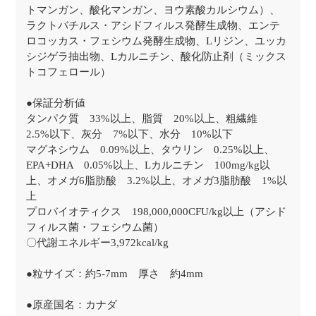
トマンガン、酸化マンガン、ヨウ素酸カルシウム）、
ラクトバチルス・アシドフィルス発酵生成物、エンテ
ロコッカス・フェシウム発酵生成物、Lリジン、ユッカ
シジゲラ抽出物、Lカルニチン、酸化防止剤（ミックス
トコフェロール）
●保証分析値
タンパク質 33%以上、脂質 20%以上、粗繊維
2.5%以下、灰分 7%以下、水分 10%以下
マグネシウム 0.09%以上、タウリン 0.25%以上、
EPA+DHA 0.05%以上、Lカルニチン 100mg/kg以
上、オメガ6脂肪酸 3.2%以上、オメガ3脂肪酸 1%以
上
プロバイオティクス 198,000,000CFU/kg以上（アシド
フィルス菌・フェシウム菌）
〇代謝エネルギー3,972kcal/kg
●粒サイズ：約5-7mm 厚さ 約4mm
●原産国名：カナダ