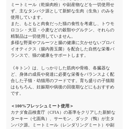
ミートミール（乾燥肉粉）や副産物などを一切使用せ
ず、主なタンパク源として新鮮な生肉（生魚）のみを
使用しています。
また、もともと肉食だった猫の食性を考慮し、トウモ
ロコシ・大豆・小麦などの穀類やグルテン、それらの
精製品は一切使用していません。
多様な野菜やフルーツと腸の健康に欠かせないプロバ
イオティクス（腸内善玉菌）を配合した自然な栄養バ
ランスで、猫の健康をサポートします。
《キトン》は、しっかりした筋肉や骨格、各臓器な
ど、身体の成長や発達に必要な栄養をバランスよく配
合した子猫・幼猫用のフードです。育ち盛りの子猫期
はもちろん、妊娠期や病後の回復期などにもおすすめ
です。
＜100%フレッシュミート使用＞
カナダ食品検査庁（CFIA）の基準をクリアした新鮮な
ターキー（七面鳥）、サーモン、ダック（鴨）が主タ
ンパク源。ミートミール（レンダリングミート）や副