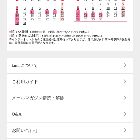
1
1
2
3
4
5
2
3
4
5
6
7
8
6
7
8
9
10
11
12
9
10
11
12
13
14
15
13
14
15
16
17
18
19
16
17
18
19
20
21
22
20
21
22
23
24
25
26
23
24
25
26
27
28
29
27
28
29
30
30
31
■
印：休業日
（荷物の出荷、お問い合わせなどすべてお休み）
■
印：発送のみ対応
（お問い合わせなど荷物の出荷以外すべてお休み）
※インターネットからのご注文受付は随時行っておりますが、休日及び休日前14時以降の受付分
は、翌営業日に出荷手配となります。
tamaについて
ご利用ガイド
メールマガジン購読・解除
Q&A
お問い合わせ