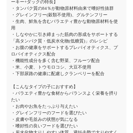
ーキー+ダックの特長】
・タンパク質の84％が動物原材料由来で嗜好性抜群
・グレインフリー(穀類不使用)、グルテンフリー
・生肉、鮮魚を含むバラエティ豊かな動物原材料を使
用
・しなやかに引き締まった筋肉の形成をサポートする
「高タンパク質・低炭水化物(低糖質)」のレシピ
・お腹の健康をサポートするプレバイオティクス、プ
ロバイオティクス配合
・機能性成分を多く含む野菜、フルーツ配合
・米、小麦、トウモロコシ、大豆不使用
・下部尿路の健康に配慮しクランベリーを配合
【こんなタイプの子におすすめ】
・バラエティ豊かな食材からバランスよく栄養を摂り
たい
・お肉やお魚をたっぷり与えたい
・グレインフリーのフードを選びたい
・皮膚や毛並みの状態が気になる
・嗜好性の良いフードを選びたい
・炭水化物太りしやすい体質、避妊去勢で太りやすく