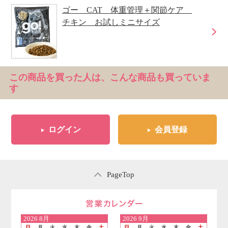
ゴー CAT 体重管理＋関節ケア
チキン お試しミニサイズ
この商品を買った人は、こんな商品も買っていま
す
ログイン
会員登録
PageTop
営業日のご案内
2026
8月
2026
9月
日
月
火
水
木
金
土
日
月
火
水
木
金
土