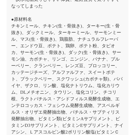
なってしまった
●原材料名
チキンミール、チキン(生・骨抜き)、ターキー(生・骨
抜き)、ダックミール、ターキーミール、サーモンミー
ル、マス(生・骨抜き)、鶏脂肪、ナチュラルフレーバ
ー、エンドウ豆、ポテト、鶏卵、ポテト粉、タピオ
カ、サーモン(生・骨抜き)、ダック(生・骨抜き)、サー
モン油、カボチャ、リンゴ、ニンジン、バナナ、ブル
ーベリー、クランベリー、レンズ豆、ブロッコリー、
カッテージチーズ、アルファルファ、スイートポテ
ト、ブラックベリー、スクワッシュ(カボチャ類)、パパ
イヤ、ザクロ、リン酸、塩化ナトリウム、塩化カリウ
ム、DLメチオニン、タウリン、塩化コリン、チコリ
根、ラクトバチルス・アシドフィルス発酵生成物、エ
ンテロコッカス・フェシウム発酵生成物、アスペルギ
ルス・オリザエ発酵抽出物、バチルス・サブティリス
発酵抽出物、ビタミン類(ビタミンAサプリメント、ビ
タミンD3サプリメント、ビタミンEサプリメント、ナイ
アシン、Ｌアスコルビン酸2ポリリン酸塩(ビタミンＣ