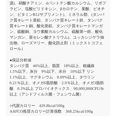
源)、硝酸チアミン、dパントテン酸カルシウム、リボフ
ラビン、塩酸ピリドキシン、βカロテン、葉酸、ビオチ
ン、ビタミンB12サプリメント)、ミネラル類、(タンパ
ク質キレート亜鉛、タンパク質キレート鉄、タンパク
質キレート銅、酸化亜鉛、タンパク質キレートマンガ
ン、硫酸銅、ヨウ素酸カルシウム、硫酸第一鉄、酸化
マンガン、亜セレン酸ナトリウム)、ユッカシジゲラ抽
出物、ローズマリー、酸化防止剤（ミックストコフェ
ロール）
●保証分析値
タンパク質 46%以上、脂質 18%以上、粗繊維
1.5%以下、灰分 9%以下、水分 10%以下 リン
1.1%以上、マグネシウム 0.09%以上、タウリン
0.21％以上、オメガ6脂肪酸 2.9％以上、オメガ3脂肪
酸 0.3%以上 プロバイオティクス 90,000,000CFU/lb
以上（アシドフィルス菌・フェシウム菌）
○代謝カロリー 429.8kcal/100g
AAFCO推奨カロリー計算係数 368.25kcal/100g