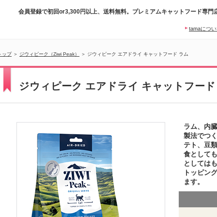
会員登録で初回or3,300円以上、送料無料。プレミアムキャットフード専門
tamaにつ
トップ
＞
ジウィピーク（Ziwi Peak）
＞ ジウィピーク エアドライ キャットフード ラム
ジウィピーク エアドライ キャットフード
ラム、内臓
製法でつ
テト、豆
食として
としては
トッピン
ます。