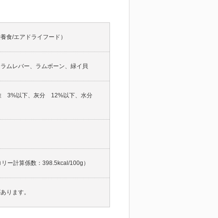
養食/エアドライフード）
、ラムレバー、ラムボーン、緑イ貝
維 3%以下、灰分 12%以下、水分
リー計算係数：398.5kcal/100g）
があります。