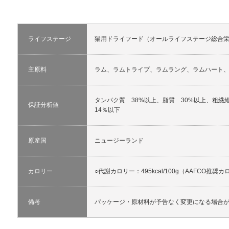
ライフステージ
猫用ドライフード（オールライフステージ総合栄
主原料
ラム、ラムトライプ、ラムラング、ラムハート
タンパク質 38%以上、脂質 30%以上、粗繊
保証分析値
14％以下
原産国
ニュージーランド
カロリー
○代謝カロリー：495kcal/100g（AAFCO推奨カロ
備考
パッケージ・原材料が予告なく変更になる場合