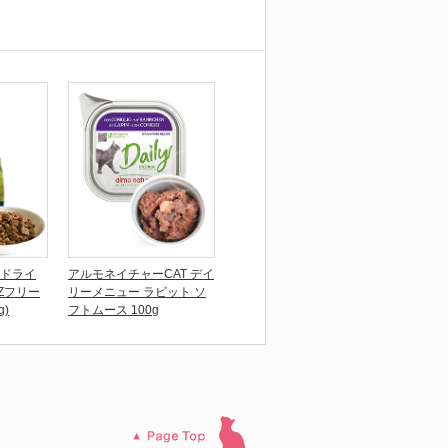
アドライ
アルモネイチャーCAT デイ
Zフリー
リーメニュー ラビット ソ
)
フトムース 100g