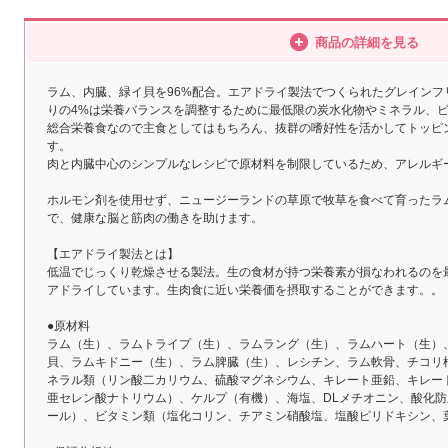
商品の詳細を見る
ラム、内臓、緑イ貝を96%配合。エアドライ製法でつくられたグレインフ
りの4%は栄養バランスを調整するために最低限の炭水化物やミネラル、
総合栄養食なので主食としてはもちろん、抜群の嗜好性を活かしてトッピ
す。
肉と内臓中心のシンプルなレシピで原材料を制限しているため、アレルギ
ホルモン剤を使用せず、ニュージーランドの草原で牧草を食べて育ったラ
で、健康な脳と筋肉の働きを助けます。
【エアドライ製法とは】
低温でじっくり乾燥させる製法。生の食材が持つ栄養素が損なわれるのを
アドライしています。生肉食に近い栄養価を摂取することができます。。
●原材料
ラム（生）、ラムトライプ（生）、ラムラング（生）、ラムハート（生）
貝、ラムキドニー（生）、ラム脾臓（生）、レシチン、ラム軟骨、チコリ
ネラル類（リン酸二カリウム、硫酸マグネシウム、キレート亜鉛、キレー
亜セレン酸ナトリウム）、ケルプ（有機）、海塩、DLメチオニン、酸化
ール）、ビタミン類（塩化コリン、チアミン硝酸塩、塩酸ピリドキシン、