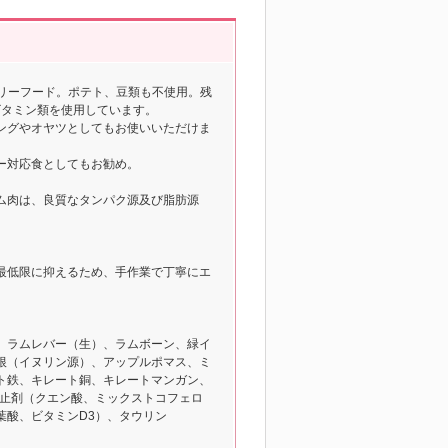
リーフード。ポテト、豆類も不使用。残
ビタミン類を使用しています。
ングやオヤツとしてもお使いいただけま
ー対応食としてもお勧め。
ム肉は、良質なタンパク源及び脂肪源
最低限に抑えるため、手作業で丁寧にエ
、ラムレバー（生）、ラムボーン、緑イ
根（イヌリン源）、アップルポマス、ミ
ト鉄、キレート銅、キレートマンガン、
防止剤（クエン酸、ミックストコフェロ
葉酸、ビタミンD3）、タウリン