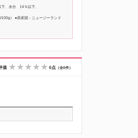
以下、水分 14％以下、
al/100g） ●原産国：ニュージーランド
評価
0点
（全0件）
☆
☆
☆
☆
☆