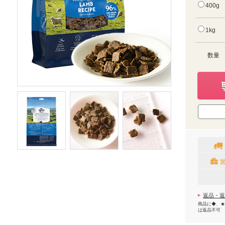
400g
1kg
数量
返品・返
商品に◆、★
は返品不可