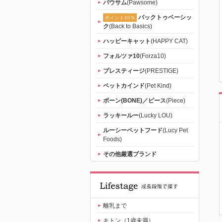
パウサム
(Pawsome)
バックトゥベーシッ
ポイント10％
ク
(Back to Basics)
ハッピーキャット
(HAPPY CAT)
フォルツァ10
(Forza10)
プレスティージ
(PRESTIGE)
ペットカインド
(Pet Kind)
ボーン(BONE)／ピース
(Piece)
ラッキールー
(Lucky LOU)
ルーシーペットフード
(Lucy Pet
Foods)
その他厳選ブランド
離乳まで
キトン（1歳未満）