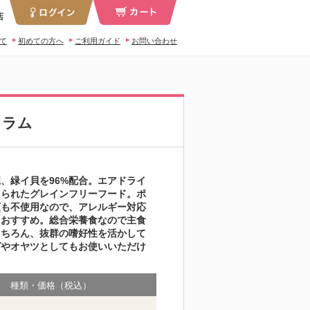
店
いて
初めての方へ
ご利用ガイド
お問い合わせ
 ラム
、緑イ貝を96%配合。エアドライ
くられたグレインフリーフード。ポ
類も不使用なので、アレルギー対応
もおすすめ。総合栄養食なので主食
もちろん、抜群の嗜好性を活かして
グやオヤツとしてもお使いいただけ
種類・価格（税込）