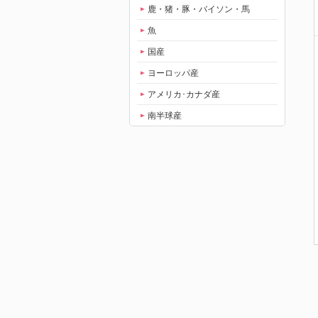
鹿・猪・豚・バイソン・馬
魚
国産
ヨーロッパ産
アメリカ･カナダ産
南半球産