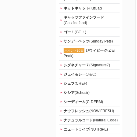
キットキャット
(KitCat)
キャッツファインフード
(Catzfinefood)
ゴー！
(GO！)
サンデーペッツ
(Sunday Pets)
ジウィピーク
(Ziwi
ポイント10％
Peak)
シグネチャー７
(Signature7)
ジェイ＆シー
(J＆C)
シェフ
(CHEF)
シシア
(Schesir)
シーディーム
(C-DERM)
ナウフレッシュ
(NOW FRESH)
ナチュラルコード
(Natural Code)
ニュートライプ
(NUTRIPE)