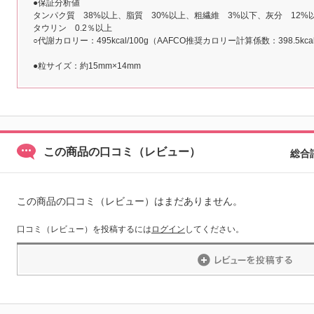
●保証分析値
タンパク質 38%以上、脂質 30%以上、粗繊維 3%以下、灰分 12%
タウリン 0.2％以上
○代謝カロリー：495kcal/100g（AAFCO推奨カロリー計算係数：398.5kc
●粒サイズ：約15mm×14mm
この商品の口コミ（レビュー）
総合
この商品の口コミ（レビュー）はまだありません。
口コミ（レビュー）を投稿するには
ログイン
してください。