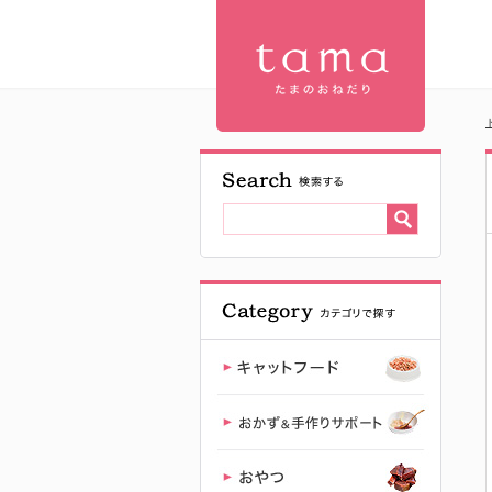
ジウィピー
ク エアドラ
イ キャット
フード ラム
| 【公式】プ
レミアムキ
ャットフー