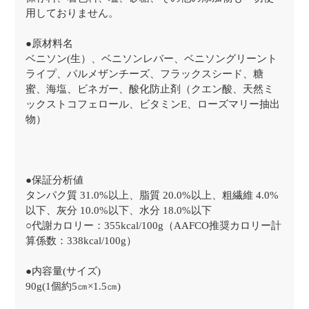
用しておりません。
●原材料名
ベニソン(生）、ベニソンレバー、ベニソングリーント
ライプ、パルメザンチーズ、フラックスシード、糖
蜜、海塩、ビネガー、酸化防止剤（クエン酸、天然ミ
ックストコフェロール、ビタミンE、ローズマリー抽出
物）
●保証分析値
タンパク質 31.0%以上、脂質 20.0%以上、粗繊維 4.0%
以下、灰分 10.0%以下、水分 18.0%以下
○代謝カロリー：355kcal/100g（AAFCO推奨カロリー計
算係数：338kcal/100g）
●内容量(サイズ)
90g(1個約5㎝×1.5㎝)