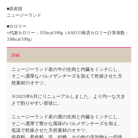
■原産国
ニュージーランド
■カロリー
○代謝カロリー：355kcal/100g（AAFCO推奨カロリー計算係数：
338kcal/100g）
詳細
ニュージーランド産の牛の生肉と内臓をミンチにし、
そこへ濃厚なパルメザンチーズを加えて乾燥させた天
然素材のオヤツ。
※2025年6月にリニューアルしました。より均一な大き
さで割りやすい形状に。
ニュージーランド産の鹿の生肉と内臓をミンチにし、
そこへ濃厚で豊かな風味のパルメザンチーズを加え、
低温で乾燥させた天然素材のオヤツ。
保存料、着色料、塩、砂糖、その他の添加物も一切使