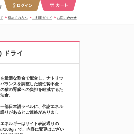
店
いて
初めての方へ
ご利用ガイド
お問い合わせ
) ドライ
質を最適な割合で配合し、ナトリウ
のバランスを調整した慢性腎不全・
害の猫の腎臓への負担を軽減するた
療法食。
り一部日本語ラベルに、代謝エネル
の誤りがあるとご連絡がありまし
謝エネルギーはサイト表記通りの
kcal/100g」で、内容に変更はござい