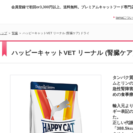
会員登録で初回or3,300円以上、送料無料。プレミアムキャットフード専門
tamaにつ
トップ
＞
腎臓
＞ ハッピーキャットVET リーナル (腎臓ケア) ドライ
ハッピーキャットVET リーナル (腎臓ケア
タンパク
ムとリン
急性腎障
めの食事
輸入元よ
ギー表記
た。
正しい代
「388.5