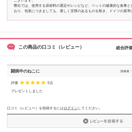
ございます。
弊社では、使用する原材料の選定やレシピなど、ペットの健康的な食事と
おり、包装につきましても、著しく支障のあるものを除き、ドイツの基準
この商品の口コミ（レビュー）
総合評
闘病中のねこに
投稿者
評価
5点
★
★
★
★
★
プレゼントしました
口コミ（レビュー）を投稿するには
ログイン
してください。