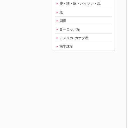
鹿・猪・豚・バイソン・馬
魚
国産
ヨーロッパ産
アメリカ･カナダ産
南半球産