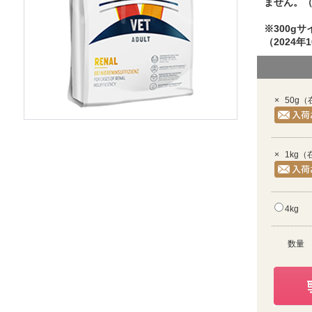
ません。（20
※300g
（2024年
×
50g
（
×
1kg
（
4kg
数量