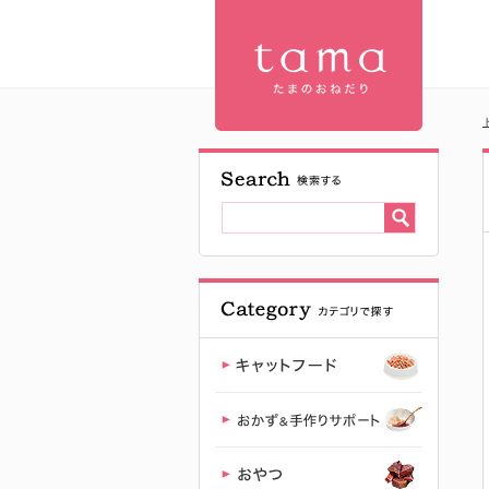
ハッピーキ
ャットVET
リーナル (腎
臓ケア) ドラ
イ | プレミ
アムキャッ
トフード専