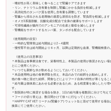
・嗜好性が高く美味しく食べることで腎臓ケアできます
・リン、ナトリウム含有量を制限し腎臓にかかる負担を軽減します
・高消化性のタンパク質を使用し含有量を調整しています
・腎臓から排出される老廃物の過度な尿排出を防ぎ、腎負荷を軽減します
・オメガ3系脂肪酸、抗酸化成分配合で全身の健康をサポートします
・可溶性繊維が腸内でのアンモニアの生産と吸収を減らします
・腎機能をサポートするカンバ葉、タンポポを配合しています
《使用期間の目安》
・一時的な腎障害は給与開始より2～4週間
・慢性腎不全は給与開始より６ヶ月、以降は定期的な血液、腎機能検査の
《使用上の注意事項》
＊本製品は食事療法食です。栄養特性上、本製品の使用が推奨されない場
とにご使用ください。
＊いつでも新鮮な水が飲めるようにしておいてください。
＊本品使用時は他の食事摂取を控え、本品のみでの給餌をお勧めします。
他の食べ物と混ぜた給餌、間食などによりフード自体の特性が薄くなるこ
＊給与量は個体差にあわせる必要があるため、ある程度量を減らしたり増
す。
＊獣医師が特に推奨する場合を除き、1日の給与量を複数回に分けて与え
＊フードの切り替えは、数日間かけて徐々に行なってください。
＊HAPPY CAT VET リーナル(腎臓ケア) ウェット缶と混ぜて使用する場
換算にてご使用ください。