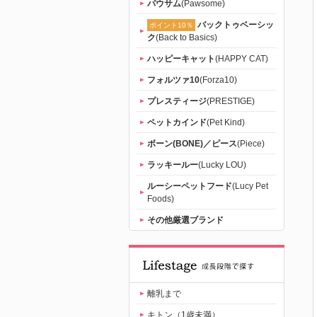
パウサム
(Pawsome)
バックトゥベーシッ
ポイント10％
ク
(Back to Basics)
ハッピーキャット
(HAPPY CAT)
フォルツァ10
(Forza10)
プレスティージ
(PRESTIGE)
ペットカインド
(Pet Kind)
ボーン(BONE)／ピース
(Piece)
ラッキールー
(Lucky LOU)
ルーシーペットフード
(Lucy Pet
Foods)
その他厳選ブランド
離乳まで
キトン（1歳未満）