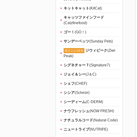
キットキャット
(KitCat)
キャッツファインフード
(Catzfinefood)
ゴー！
(GO！)
サンデーペッツ
(Sunday Pets)
ジウィピーク
(Ziwi
ポイント10％
Peak)
シグネチャー７
(Signature7)
ジェイ＆シー
(J＆C)
シェフ
(CHEF)
シシア
(Schesir)
シーディーム
(C-DERM)
ナウフレッシュ
(NOW FRESH)
ナチュラルコード
(Natural Code)
ニュートライプ
(NUTRIPE)