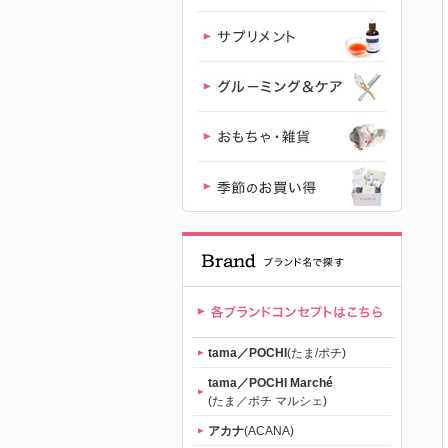
専門店「た
まのおねだ
り
（tama）」
公式サイト |
【公式】プ
レミアムキ
tama／POCHI
(たま/ポチ)
ャットフー
tama／POCHI Marché
(たま／ポチ マルシェ)
ド専門店
アカナ
(ACANA)