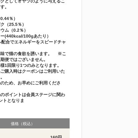
ルクとしてオヤツのように与えるこ
ます。
.44％）
ク（25.5％）
ウム（0.2％）
(440kcal/100gあたり）
ル配合でエネルギーをスピードチャ
風味で猫の食欲を誘います。 ※こ
定期便ではございません。
様1回限り1つのみとなります。
品ご購入時はクーポンはご利用いた
ん。
品のため、お早めにご利用くださ
品のポイントは会員ステージに関わ
ントとなりま
す。
価格（税込）
160円