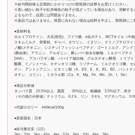
※給与開始後も定期的にかかりつけの獣医師の診察をお受けください。
※黒い細かい粒子や紅赤褐色の粒子が混ざっている場合があり、溶解する
よるもので、品質には問題ありません。
※薬品ではありません。体質に合わない場合は給餌を中止し、獣医師にご
●原材料名
ホエイプロテイン、大豆(焙煎)、ブドウ糖、α化ポテト、MCTオイル（中
スキムミルク、卵黄粉、ギャバ、タウリン、イヌリン、クリノプチロライ
ノ酸(メチオニン、シスチン) フィッシュペプチド、ゴートミルク、アシ
(豚由来)、アラニン、アルギニン、豚レバー加水分解物、ミルクベプチド、
DHA）、アスパラギン酸、パパイア抽出物、グルタチオン酵母、トリプ
酸菌、イノシトール、キチンオリゴ糖、リゾチーム、ミルクオリゴ糖、セ
チン、アントシアニン、ビタミン類（A、D3、E、K、B1、B2、パントテ
オチン、コリン）、ミネラル類（Ca、K、Mg、Fe、Mn、Zn、I、Se）
●保証分析値
タンパク質 25.5%以上、脂質 30%以上、粗繊維 3.5%以下、灰分
（その他の分析値）ナトリウム 0.2％、リン 0.4％、マグネシウム 0.0
○代謝カロリー 440kcal/100g
●原産国名：日本
●給与量目安（1日）
2kg：33g、3kg：45g、4kg：57g、5kg：70g、6kg：78g