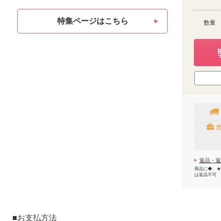
特集ページはこちら
数量
返品・返
商品に◆、★
は返品不可
■お支払方法