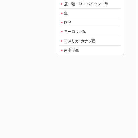
鹿・猪・豚・バイソン・馬
魚
国産
ヨーロッパ産
アメリカ･カナダ産
南半球産