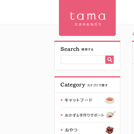
tama 療法食
パウダーフ
ード 腎臓ケ
ア 15g お
試し | プレ
ミアムキャ
ットフード