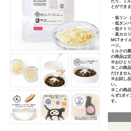
たり、ミ
とができ
・低リン（0
・低タンパ
・低ナトリ
・高カロリー
MCTオイ
ージ。
ミルクの
の商品は
※おひとり
※この商
だけませ
※お試し
い。
※この商
らず1ポイ