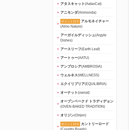
「たまのお
アタスキャット
(AatasCat)
アニモンダ
(Animonda)
ねだり
アルモネイチャー
ポイント10％
(Almo Nature)
（tama）」
アーガイルディッシュ
(Argyle
Dishes)
｜初回送料
アースリーフ
(Earth Leaf)
無料
アートゥー
(AATU)
アンブロシア
(AMBROSIA)
ウェルネス
(WELLNESS)
エクイリブリア
(EQUILIBRIA)
オーナット
(ownat)
オーブンベークド トラディデョン
(OVEN-BAKED TRADITION)
オリジン
(Orijen)
カントリーロード
ポイント10％
(Country Roads)