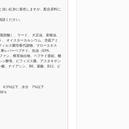
と淡い紅赤に着色しますが、配合原料に
相談ください。
鎖脂肪酸）、ラード、 大豆油、菜種油、
ト、 オイスターカルシウム、含硫アミ
ドフィルス菌培養代謝物、マローエキス
豚レバーペプチド、魚油（EPA、
トファン、椎茸抽出物、ペプチド亜鉛、酪
レン酵母、ビフィズス菌、アスタキサン
ン酸、ナイアシン、B6、葉酸、B12、ビ
 6.5%以下、水分 7%以下
88％