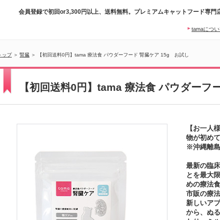
会員登録で初回or3,300円以上、送料無料。プレミアムキャットフード専門
tamaにつ
トップ
＞
腎臓
＞ 【初回送料0円】tama 療法食 パウダーフード 腎臓ケア 15g お試し
【初回送料0円】tama 療法食 パウダーフー
【お一人様
物が初めて
※沖縄離
最新の臨
とを最大
めの療法
市販の療
新しいア
から、ぬ