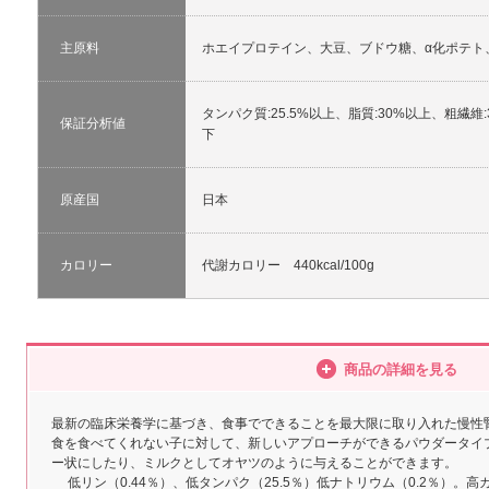
主原料
ホエイプロテイン、大豆、ブドウ糖、α化ポテト
タンパク質:25.5%以上、脂質:30%以上、粗繊維:
保証分析値
下
原産国
日本
カロリー
代謝カロリー 440kcal/100g
商品の詳細を見る
最新の臨床栄養学に基づき、食事でできることを最大限に取り入れた慢性
食を食べてくれない子に対して、新しいアプローチができるパウダータイ
ー状にしたり、ミルクとしてオヤツのように与えることができます。
低リン（0.44％）、低タンパク（25.5％）低ナトリウム（0.2％）。高カロリー