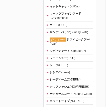
キットキャット
(KitCat)
キャッツファインフード
(Catzfinefood)
ゴー！
(GO！)
サンデーペッツ
(Sunday Pets)
ジウィピーク
(Ziwi
ポイント10％
Peak)
シグネチャー７
(Signature7)
ジェイ＆シー
(J＆C)
シェフ
(CHEF)
シシア
(Schesir)
シーディーム
(C-DERM)
ナウフレッシュ
(NOW FRESH)
ナチュラルコード
(Natural Code)
ニュートライプ
(NUTRIPE)