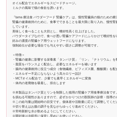
オイル配合でエネルギーをスピードチャージ。
ミルクの風味で猫の食欲を誘います。
『tama 療法食 パウダーフード 腎臓ケア』は、慢性腎臓病の猫のための療
腎臓の健康維持のために、食事でできることを最大限に取り入れ、慢性腎
しています。
美味しく食べることも大切とし、嗜好性高く仕上げました。
パウダータイプなので、食べが悪い腎臓ケアフードにふりかけて嗜好性を
好みの濃度の腎臓ケア用ウェットフードになります。
強制給仕が必要な場合でも与えやすい固さに調整が可能です。
＜特徴＞
・腎臓の健康に影響する栄養素「タンパク質」「リン」「ナトリウム」を
・脂質をバランスよく配合し、必要なエネルギーを補います
・腸内の健康維持に役立つ成分（食物繊維、ビフィズス菌、酪酸菌）を配
・エネルギー不足にならないよう高カロリー設計
・MCTオイル配合で、少量でも素早くエネルギーに変換
・体内の老廃物を吸着し、排出します
※本製品はタンパク質とリンを制限した猫用の腎臓ケア用食事療法食です
を損ねる可能性がありますので、必ずかかりつけの獣医師の診察・指導の
※この給与量は開始時の目安です。個体差や活動量に応じて調整してくだ
※切り替えはお腹の調子を見ながらゆっくり進めてください。
※常時新鮮な水が飲めるようにしてください。
※開封後は冷暗所に保管し早めにお使いください。