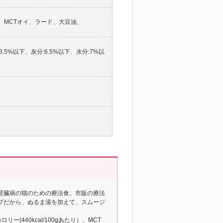
、MCTオイ、ラード、大豆油、
3.5%以下、灰分:6.5%以下、水分:7%以
腎臓病の猫のための療法食。市販の療法
プだから、ぬるま湯を加えて、スムージ
(440kcal/100gあたり）、MCT