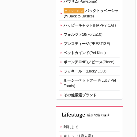
パウサム
(Pawsome)
バックトゥベーシッ
ポイント10％
ク
(Back to Basics)
ハッピーキャット
(HAPPY CAT)
フォルツァ10
(Forza10)
プレスティージ
(PRESTIGE)
ペットカインド
(Pet Kind)
ボーン(BONE)／ピース
(Piece)
ラッキールー
(Lucky LOU)
ルーシーペットフード
(Lucy Pet
Foods)
その他厳選ブランド
離乳まで
キトン（1歳未満）