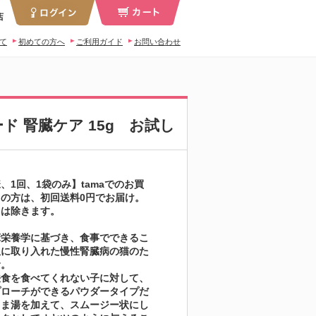
店
いて
初めての方へ
ご利用ガイド
お問い合わせ
ド 腎臓ケア 15g お試し
、1回、1袋のみ】tamaでのお買
の方は、初回送料0円でお届け。
島は除きます。
床栄養学に基づき、食事でできるこ
限に取り入れた慢性腎臓病の猫のた
食。
法食を食べてくれない子に対して、
プローチができるパウダータイプだ
るま湯を加えて、スムージー状にし