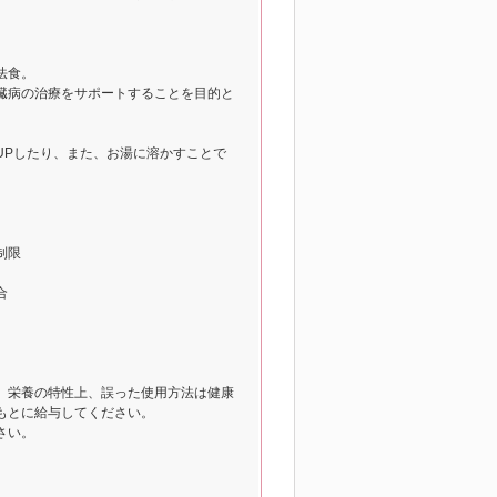
法食。
臓病の治療をサポートすることを目的と
UPしたり、また、お湯に溶かすことで
制限
合
。栄養の特性上、誤った使用方法は健康
もとに給与してください。
さい。