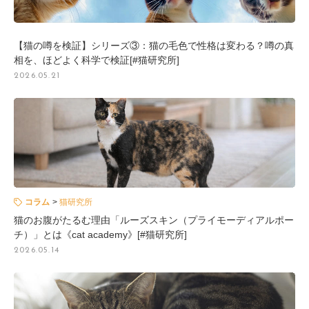
【猫の噂を検証】シリーズ③：猫の毛色で性格は変わる？噂の真
相を、ほどよく科学で検証[#猫研究所]
2026.05.21
コラム
猫研究所
猫のお腹がたるむ理由「ルーズスキン（プライモーディアルポー
チ）」とは《cat academy》[#猫研究所]
2026.05.14