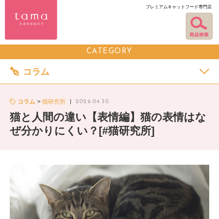
プレミアムキャットフード専門店
CATEGORY
コラム
コラム
猫研究所
2026.04.30
猫と人間の違い【表情編】猫の表情はな
ぜ分かりにくい？[#猫研究所]