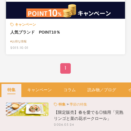
キャンペーン
人気ブランド POINT10％
#お得な情報
2015.10.01
1
特集
キャンペーン
コラム
読み物／ブログ
特集
季節の特集
【限定販売】春を愛でる◎猫用「完熟
リンゴと菜の花ポークロール」
2026.03.24