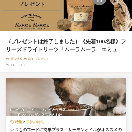
（プレゼントは終了しました）《先着100名様》フ
リーズドライトリーツ「ムーラムーラ エミュ
ー」プレゼント
#お得な情報 ,#お試しプレゼント
2019.05.10
特集
季節の特集
いつものフードに簡単プラス！サーモンオイルがオススメの