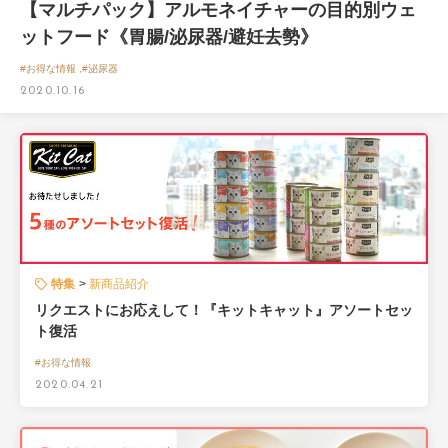
【マルチパック】アルモネイチャーの目的別ウェ
ットフード《胃腸/泌尿器/避妊去勢》
#お得な情報 ,#泌尿器
2020.10.16
特集
新商品紹介
リクエストにお応えして！『キットキャット』アソートセッ
ト復活
#お得な情報
2020.04.21