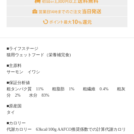
■ライフステージ
猫用ウェットフード（栄養補完食)
■主原料
サーモン イワシ
■保証分析値
粗タンパク質 11% 粗脂肪 1% 粗繊維 0.4% 粗灰
分 2% 水分 83%
■原産国
タイ
■カロリー
代謝カロリー 63kcal/100g AAFCO推奨係数での計算代謝カロリ