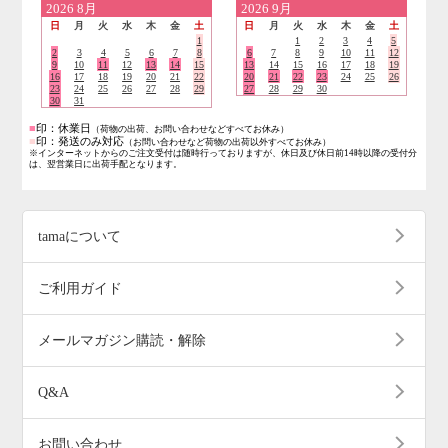
2026
8月
2026
9月
日
月
火
水
木
金
土
日
月
火
水
木
金
土
1
1
2
3
4
5
2
3
4
5
6
7
8
6
7
8
9
10
11
12
9
10
11
12
13
14
15
13
14
15
16
17
18
19
16
17
18
19
20
21
22
20
21
22
23
24
25
26
23
24
25
26
27
28
29
27
28
29
30
30
31
■
印：休業日
（荷物の出荷、お問い合わせなどすべてお休み）
■
印：発送のみ対応
（お問い合わせなど荷物の出荷以外すべてお休み）
※インターネットからのご注文受付は随時行っておりますが、休日及び休日前14時以降の受付分
は、翌営業日に出荷手配となります。
tamaについて
ご利用ガイド
メールマガジン購読・解除
Q&A
お問い合わせ