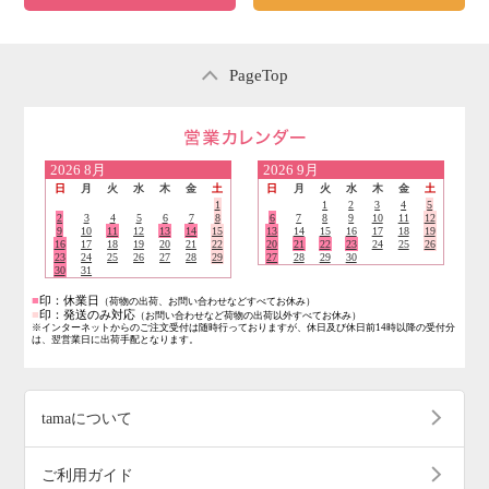
PageTop
営業日のご案内
2026
8月
2026
9月
日
月
火
水
木
金
土
日
月
火
水
木
金
土
1
1
2
3
4
5
2
3
4
5
6
7
8
6
7
8
9
10
11
12
9
10
11
12
13
14
15
13
14
15
16
17
18
19
16
17
18
19
20
21
22
20
21
22
23
24
25
26
23
24
25
26
27
28
29
27
28
29
30
30
31
■
印：休業日
（荷物の出荷、お問い合わせなどすべてお休み）
■
印：発送のみ対応
（お問い合わせなど荷物の出荷以外すべてお休み）
※インターネットからのご注文受付は随時行っておりますが、休日及び休日前14時以降の受付分
は、翌営業日に出荷手配となります。
tamaについて
ご利用ガイド