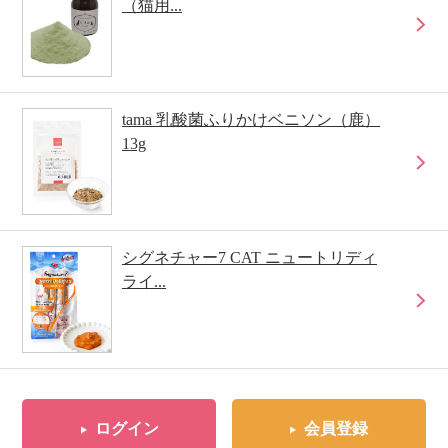
（猫用...
tama 乳酸菌ふりかけベニソン（鹿）
13g
シグネチャー7 CAT ニュートリディ
ライ...
ログイン
会員登録