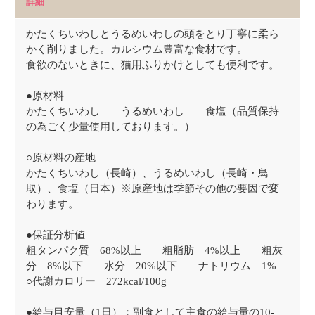
詳細
かたくちいわしとうるめいわしの頭をとり丁寧に柔ら
かく削りました。カルシウム豊富な食材です。
食欲のないときに、猫用ふりかけとしても便利です。
●原材料
かたくちいわし うるめいわし 食塩（品質保持
の為ごく少量使用しております。）
○原材料の産地
かたくちいわし（長崎）、うるめいわし（長崎・鳥
取）、食塩（日本）※原産地は季節その他の要因で変
わります。
●保証分析値
粗タンパク質 68%以上 粗脂肪 4%以上 粗灰
分 8%以下 水分 20%以下 ナトリウム 1%
○代謝カロリー 272kcal/100g
●給与目安量（1日）：副食として主食の給与量の10-