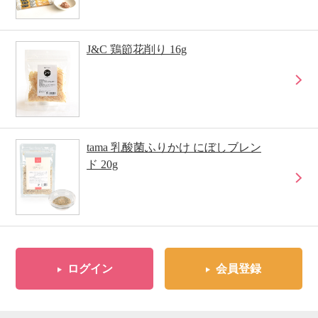
J&C 鶏節花削り 16g
tama 乳酸菌ふりかけ にぼしブレン
ド 20g
ログイン
会員登録