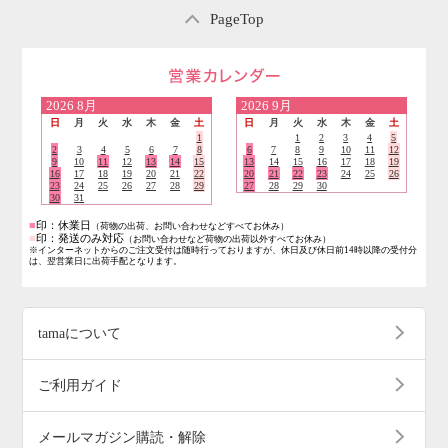
PageTop
営業日のご案内
2026
8月
2026
9月
日
月
火
水
木
金
土
日
月
火
水
木
金
土
1
1
2
3
4
5
2
3
4
5
6
7
8
6
7
8
9
10
11
12
9
10
11
12
13
14
15
13
14
15
16
17
18
19
16
17
18
19
20
21
22
20
21
22
23
24
25
26
23
24
25
26
27
28
29
27
28
29
30
30
31
■
印：休業日
（荷物の出荷、お問い合わせなどすべてお休み）
■
印：発送のみ対応
（お問い合わせなど荷物の出荷以外すべてお休み）
※インターネットからのご注文受付は随時行っておりますが、休日及び休日前14時以降の受付分
は、翌営業日に出荷手配となります。
tamaについて
ご利用ガイド
メールマガジン購読・解除