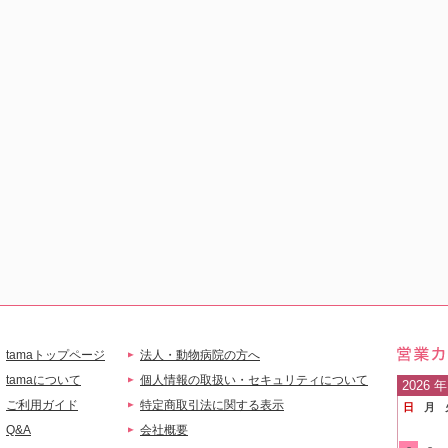
tamaトップページ
法人・動物病院の方へ
営業
tamaについて
個人情報の取扱い・セキュリティについて
2026
年
ご利用ガイド
特定商取引法に関する表示
日
月
ご案
Q&A
会社概要