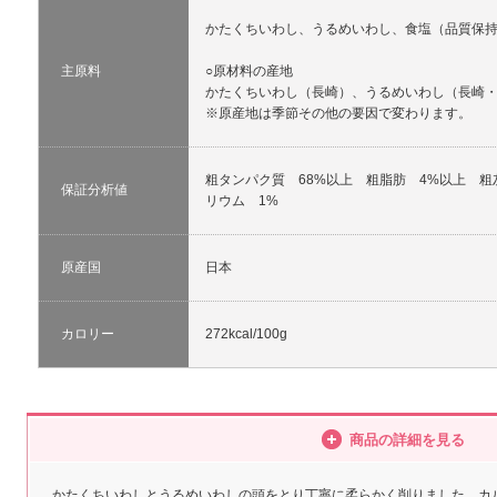
かたくちいわし、うるめいわし、食塩（品質保
主原料
○原材料の産地
かたくちいわし（長崎）、うるめいわし（長崎
※原産地は季節その他の要因で変わります。
粗タンパク質 68%以上 粗脂肪 4%以上 粗
保証分析値
リウム 1%
原産国
日本
カロリー
272kcal/100g
商品の詳細を見る
かたくちいわしとうるめいわしの頭をとり丁寧に柔らかく削りました。カ