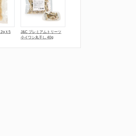
2gＸ5
J&C プレミアムトリーツ
小イワシ丸干し 40g