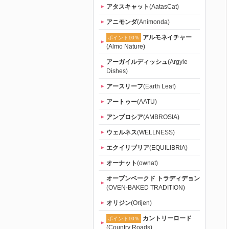
｜初回送料
アタスキャット
(AatasCat)
アニモンダ
(Animonda)
無料
アルモネイチャー
ポイント10％
(Almo Nature)
アーガイルディッシュ
(Argyle
Dishes)
アースリーフ
(Earth Leaf)
アートゥー
(AATU)
アンブロシア
(AMBROSIA)
ウェルネス
(WELLNESS)
エクイリブリア
(EQUILIBRIA)
オーナット
(ownat)
オーブンベークド トラディデョン
(OVEN-BAKED TRADITION)
オリジン
(Orijen)
カントリーロード
ポイント10％
(Country Roads)