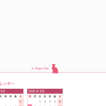
このページのトッ
プへ
日の
 8月
2026
年 9月
火
水
木
金
土
日
月
火
水
木
金
土
内
1
1
2
3
4
5