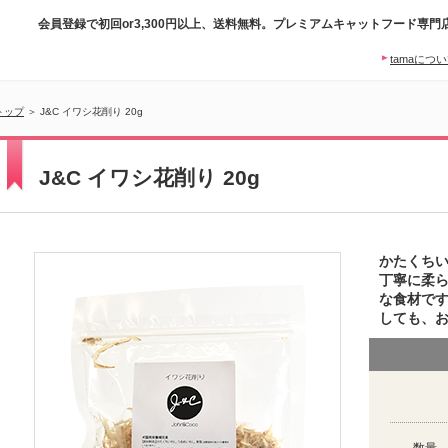
会員登録で初回or3,300円以上、送料無料。プレミアムキャットフード専門
tamaにつ
トップ
＞ J&C イワシ花削り 20g
J&C イワシ花削り 20g
かたくち
丁寧に柔
な食材で
しても、