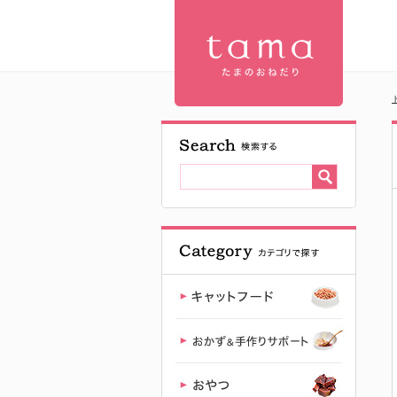
J&C イワシ
花削り 20g |
プレミアム
キャットフ
ード専門店
「たまのお
ねだり