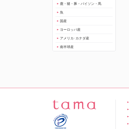
鹿・猪・豚・バイソン・馬
魚
国産
ヨーロッパ産
アメリカ･カナダ産
南半球産