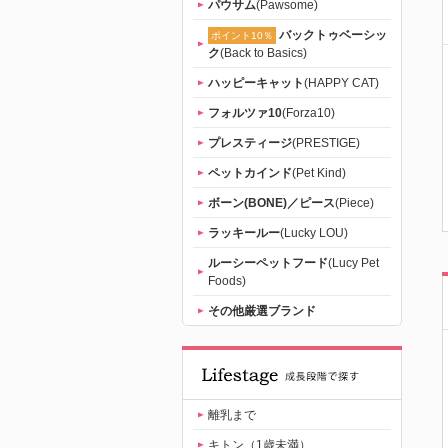
パウサム
(Pawsome)
バックトゥベーシッ
ポイント10％
ク
(Back to Basics)
ハッピーキャット
(HAPPY CAT)
フォルツァ10
(Forza10)
プレスティージ
(PRESTIGE)
ペットカインド
(Pet Kind)
ボーン(BONE)／ピース
(Piece)
ラッキールー
(Lucky LOU)
ルーシーペットフード
(Lucy Pet
Foods)
その他厳選ブランド
離乳まで
キトン（1歳未満）