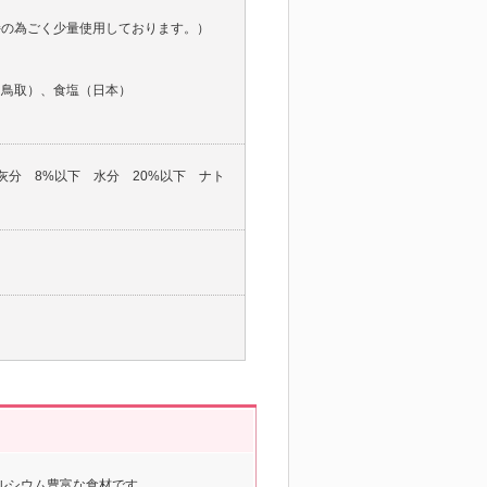
持の為ごく少量使用しております。）
・鳥取）、食塩（日本）
灰分 8%以下 水分 20%以下 ナト
ルシウム豊富な食材です。