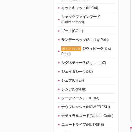
キットキャット
(KitCat)
キャッツファインフード
(Catzfinefood)
ゴー！
(GO！)
サンデーペッツ
(Sunday Pets)
ジウィピーク
(Ziwi
ポイント10％
Peak)
シグネチャー７
(Signature7)
ジェイ＆シー
(J＆C)
シェフ
(CHEF)
シシア
(Schesir)
シーディーム
(C-DERM)
ナウフレッシュ
(NOW FRESH)
ナチュラルコード
(Natural Code)
ニュートライプ
(NUTRIPE)