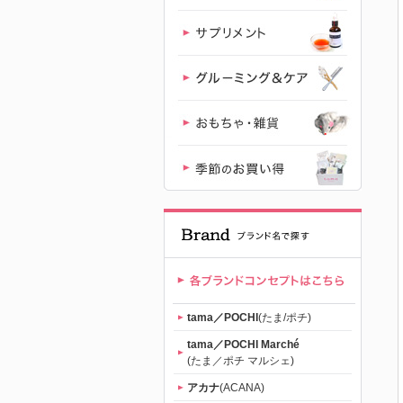
（tama）」
公式サイト |
【公式】プ
レミアムキ
ャットフー
ド専門店
「たまのお
tama／POCHI
(たま/ポチ)
ねだり
tama／POCHI Marché
(たま／ポチ マルシェ)
（tama）」
アカナ
(ACANA)