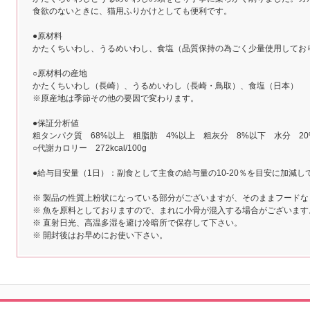
食欲のないときに、猫用ふりかけとしても便利です。
●原材料
かたくちいわし、うるめいわし、食塩（品質保持の為ごく少量使用してお
○原材料の産地
かたくちいわし（長崎）、うるめいわし（長崎・鳥取）、食塩（日本）
※原産地は季節その他の要因で変わります。
●保証分析値
粗タンパク質 68%以上 粗脂肪 4%以上 粗灰分 8%以下 水分 2
○代謝カロリー 272kcal/100g
●給与目安量（1日）：副食として主食の給与量の10-20％を目安に加減し
※ 製品の性質上粉状になっている部分がございますが、そのままフード
※ 魚を原料としておりますので、まれに小骨が混入する場合がございます
※ 直射日光、高温多湿を避け冷暗所で保存して下さい。
※ 開封後はお早めにお使い下さい。