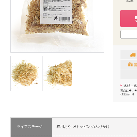
数量
返品・返
商品に◆、★
は返品不可
ライフステージ
猫用おやつ/トッピング/ふりかけ