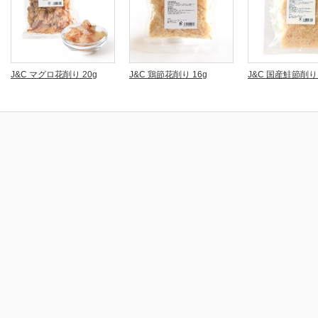
J&C マグロ花削り 20g
J&C 鶏節花削り 16g
J&C 国産鮭節削り 