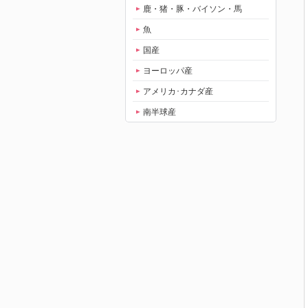
鹿・猪・豚・バイソン・馬
魚
国産
ヨーロッパ産
アメリカ･カナダ産
南半球産