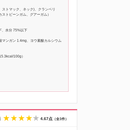
、ストマック、ネック)、クランベリ
カストビーンガム、グアーガム）
以下、水分 75%以下
、硫酸マンガン 1.4mg、ヨウ素酸カルシウム
3kcal/100g）
価
4.67点
（全3件）
★
★
★
★
☆