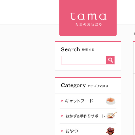
キャッツフ
ァインフー
ド クラシッ
ク No.23 ビ
ーフ&ダック
| 【公式】プ
レミアムキ