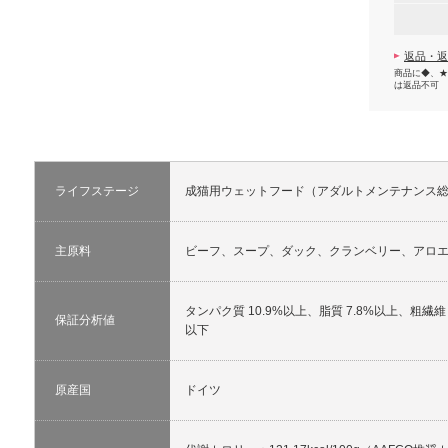
返品・返
商品に◆、★
は返品不可
ライフステージ
成猫用ウェットフード（アダルトメンテナンス
主原料
ビーフ、スープ、ダック、クランベリー、アロ
タンパク質 10.9%以上、脂質 7.8%以上、粗繊維 
保証分析値
以下
原産国
ドイツ