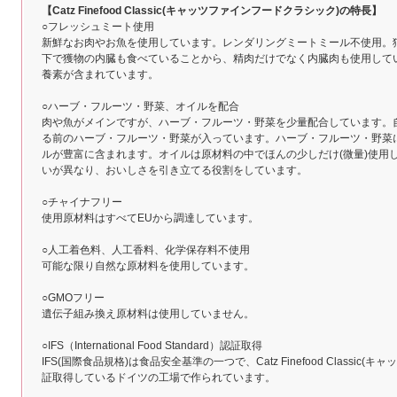
【Catz Finefood Classic(キャッツファインフードクラシック)の特長】
○フレッシュミート使用
新鮮なお肉やお魚を使用しています。レンダリングミートミール不使用。
下で獲物の内臓も食べていることから、精肉だけでなく内臓肉も使用して
養素が含まれています。
○ハーブ・フルーツ・野菜、オイルを配合
肉や魚がメインですが、ハーブ・フルーツ・野菜を少量配合しています。
る前のハーブ・フルーツ・野菜が入っています。ハーブ・フルーツ・野菜
ルが豊富に含まれます。オイルは原材料の中でほんの少しだけ(微量)使用
いが異なり、おいしさを引き立てる役割をしています。
○チャイナフリー
使用原材料はすべてEUから調達しています。
○人工着色料、人工香料、化学保存料不使用
可能な限り自然な原材料を使用しています。
○GMOフリー
遺伝子組み換え原材料は使用していません。
○IFS（International Food Standard）認証取得
IFS(国際食品規格)は食品安全基準の一つで、Catz Finefood Classic
証取得しているドイツの工場で作られています。