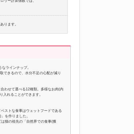
推奨カロリー計算係数では、
があります。
うなラインナップ。
摂取できるので、水分不足の心配が減り
の好みに合わせて選べる12種類。多様なお肉(内
摂り入れることができます。
とってベストな食事はウェットフードである
ド)」を作りました。
、レシピは猫の祖先の「自然界での食事(獲