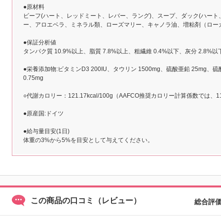
●原材料
ビーフ(ハート、レッドミート、レバー、ラング)、スープ、ダック(ハート
ー、アロエベラ、ミネラル類、ローズマリー、キャノラ油、増粘剤（ロー
●保証分析値
タンパク質 10.9%以上、脂質 7.8%以上、粗繊維 0.4%以下、灰分 2.8%
●栄養添加物:ビタミンD3 200IU、タウリン 1500mg、硫酸亜鉛 25mg
0.75mg
○代謝カロリー：121.17kcal/100g（AAFCO推奨カロリー計算係数では、115.
●原産国:ドイツ
●給与量目安(1日)
体重の3%から5%を目安として与えてください。
この商品の口コミ（レビュー）
総合評