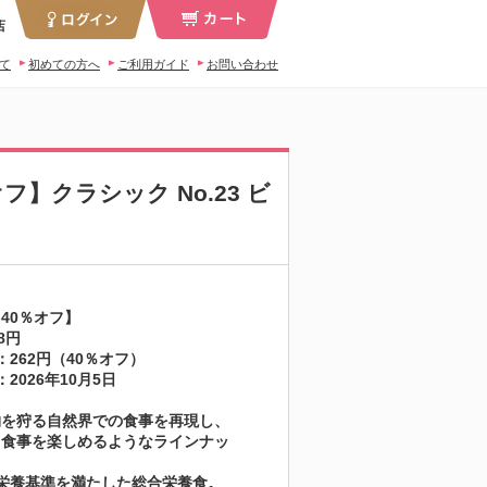
店
いて
初めての方へ
ご利用ガイド
お問い合わせ
】クラシック No.23 ビ
40％オフ】
8円
：262円（40％オフ）
2026年10月5日
物を狩る自然界での食事を再現し、
、食事を楽しめるようなラインナッ
の栄養基準を満たした総合栄養食。