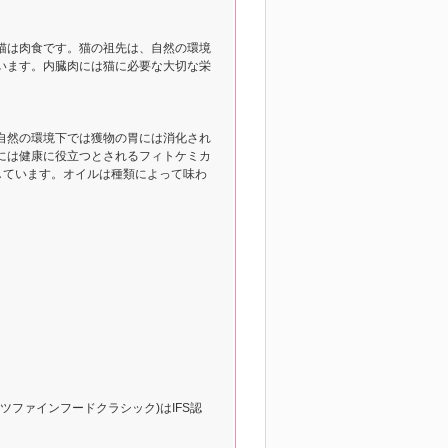
猫は肉食です。猫の祖先は、自然の環境
います。内臓肉には猫に必要な大切な栄
自然の環境下では獲物の胃には消化され
には健康に役立つとされるフィトケミカ
しています。オイルは種類によって味わ
(キャッツファインフードクラシック)はIFS認