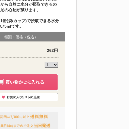
事から自然に水分が摂取できるの
不足の心配が減ります。
1缶(袋/カップ)で摂取できる水分
.75mlです。
種類・価格（税込）
262円