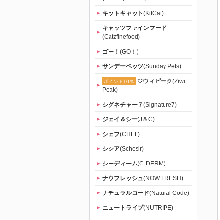
キットキャット
(KitCat)
キャッツファインフード
(Catzfinefood)
ゴー！
(GO！)
サンデーペッツ
(Sunday Pets)
ジウィピーク
(Ziwi
ポイント10％
Peak)
シグネチャー７
(Signature7)
ジェイ＆シー
(J＆C)
シェフ
(CHEF)
シシア
(Schesir)
シーディーム
(C-DERM)
ナウフレッシュ
(NOW FRESH)
ナチュラルコード
(Natural Code)
ニュートライプ
(NUTRIPE)