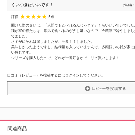
くいつきはいいです！
投稿者
評価
5点
★
★
★
★
★
開けた際の臭いは、「人間でもたべれるんじゃ？？」くらいいい匂いでした
我が家の猫たちは、常温で食べるのが少し嫌いなので、冷蔵庫で冷やしまし
てました。
さすがにそれは残しましたが、完食！！しました。
美味しかったようですし、結構量も入っていますんで、多頭飼いの我が家に
い感じです。
シリーズを購入したので、どれが一番好きかで、リピ買いします！
口コミ（レビュー）を投稿するには
ログイン
してください。
関連商品