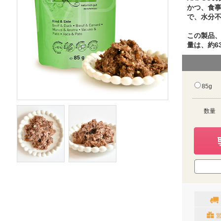
かつ、食
で、水分
この製品、
量は、約63
85g
数量