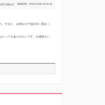
：
ロアつばシド
投稿日時：2019/11/08 16:34:19
。
た。すると、お肉なので油が白く固まっ
はとってもありがたいです。お値段もい