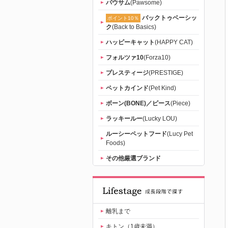
パウサム
(Pawsome)
バックトゥベーシッ
ポイント10％
ク
(Back to Basics)
ハッピーキャット
(HAPPY CAT)
フォルツァ10
(Forza10)
プレスティージ
(PRESTIGE)
ペットカインド
(Pet Kind)
ボーン(BONE)／ピース
(Piece)
ラッキールー
(Lucky LOU)
ルーシーペットフード
(Lucy Pet
Foods)
その他厳選ブランド
離乳まで
キトン（1歳未満）