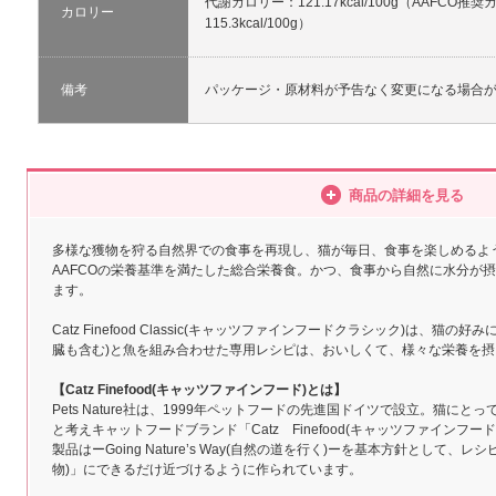
代謝カロリー：121.17kcal/100g（AAFCO
カロリー
115.3kcal/100g）
備考
パッケージ・原材料が予告なく変更になる場合
商品の詳細を見る
多様な獲物を狩る自然界での食事を再現し、猫が毎日、食事を楽しめるよ
AAFCOの栄養基準を満たした総合栄養食。かつ、食事から自然に水分が
ます。
Catz Finefood Classic(キャッツファインフードクラシック)は、猫
臓も含む)と魚を組み合わせた専用レシピは、おいしくて、様々な栄養を
【Catz Finefood(キャッツファインフード)とは】
Pets Nature社は、1999年ペットフードの先進国ドイツで設立。猫に
と考えキャットフードブランド「Catz Finefood(キャッツファインフー
製品はーGoing Nature’s Way(自然の道を行く)ーを基本方針として
物)」にできるだけ近づけるように作られています。