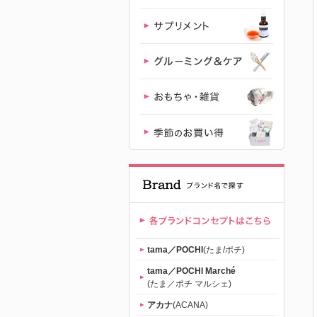
ャットフー
ド専門店
「たまのお
ねだり
（tama）」
｜初回送料
無料
tama／POCHI
(たま/ポチ)
tama／POCHI Marché
(たま／ポチ マルシェ)
アカナ
(ACANA)