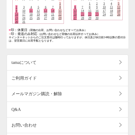
1
1
2
3
4
5
2
3
4
5
6
7
8
6
7
8
9
10
11
12
9
10
11
12
13
14
15
13
14
15
16
17
18
19
16
17
18
19
20
21
22
20
21
22
23
24
25
26
23
24
25
26
27
28
29
27
28
29
30
30
31
■
印：休業日
（荷物の出荷、お問い合わせなどすべてお休み）
■
印：発送のみ対応
（お問い合わせなど荷物の出荷以外すべてお休み）
※インターネットからのご注文受付は随時行っておりますが、休日及び休日前14時以降の受付分
は、翌営業日に出荷手配となります。
tamaについて
ご利用ガイド
メールマガジン購読・解除
Q&A
お問い合わせ