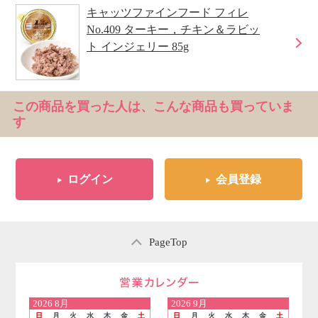
キャッツファインフード フィレ
No.409 ターキー，チキン＆ラビッ
ト インジェリー 85g
この商品を買った人は、こんな商品も買っていま
す
ログイン
会員登録
PageTop
営業日のご案内
2026
8月
2026
9月
日
月
火
水
木
金
土
日
月
火
水
木
金
土