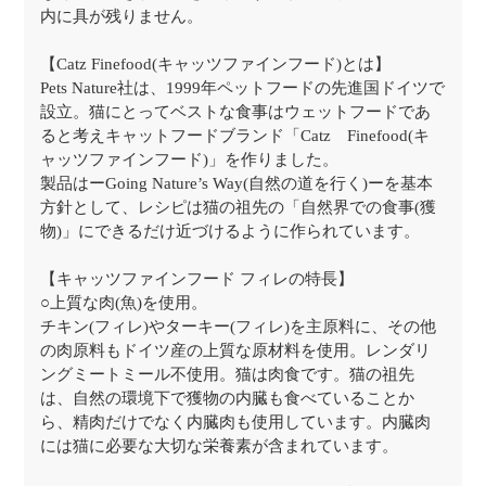
内に具が残りません。
【Catz Finefood(キャッツファインフード)とは】
Pets Nature社は、1999年ペットフードの先進国ドイツで
設立。猫にとってベストな食事はウェットフードであ
ると考えキャットフードブランド「Catz Finefood(キ
ャッツファインフード)」を作りました。
製品はーGoing Nature’s Way(自然の道を行く)ーを基本
方針として、レシピは猫の祖先の「自然界での食事(獲
物)」にできるだけ近づけるように作られています。
【キャッツファインフード フィレの特長】
○上質な肉(魚)を使用。
チキン(フィレ)やターキー(フィレ)を主原料に、その他
の肉原料もドイツ産の上質な原材料を使用。レンダリ
ングミートミール不使用。猫は肉食です。猫の祖先
は、自然の環境下で獲物の内臓も食べていることか
ら、精肉だけでなく内臓肉も使用しています。内臓肉
には猫に必要な大切な栄養素が含まれています。