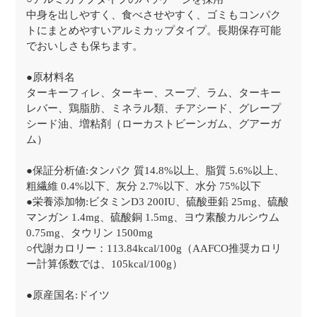
中身を出しやすく、食べさせやすく、ゴミもコンパク
トにまとめやすいアルミカップタイプ。長期保存可能
でおいしさも保ちます。
●原材料名
ターキーフィレ、ターキー、スープ、ラム、ターキー
レバー、鶏脂肪、ミネラル類、チアシード、グレープ
シード油、増粘剤（ローカストビーンガム、グアーガ
ム）
●保証分析値:タンパク 質14.8%以上、脂質 5.6%以上、
粗繊維 0.4%以下、灰分 2.7%以下、水分 75%以下
●栄養添加物:ビタミンD3 200IU、硫酸亜鉛 25mg、硫酸
マンガン 1.4mg、硫酸銅 1.5mg、ヨウ素酸カルシウム
0.75mg、タウリン 1500mg
○代謝カロリー：113.84kcal/100g（AAFCO推奨カロリ
ー計算係数では、105kcal/100g）
●原産国名:ドイツ