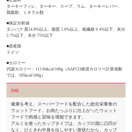
■主原料
ターキーフィレ、ターキー、スープ、ラム、ターキーレバー、
鶏脂肪、ミネラル類
■保証分析値
タンパク 質14.8%以上、脂質 5.6%以上、粗繊維 0.4%以下、灰分
2.7%以下、水分 75%以下
■原産国
ドイツ
■カロリー
代謝カロリー：113.84kcal/100g（AAFCO推奨カロリー計算係数
では、105kcal/100g）
詳細
健康を考え、スーパーフードを配合した総合栄養食の
ウェットフード。お肉たっぷりに仕上がったウェット
フードで肉感と旨味を堪能できます。
アルミを使ったカップタイプは、カップの淵に凸凹が
なく、ひときわ中身を出しやすい形状だから、カップ