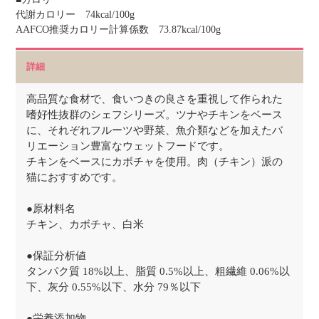
代謝カロリー 74kcal/100g
AAFCO推奨カロリー計算係数 73.87kcal/100g
詳細
高品質な食材で、食いつきの良さを重視して作られた
嗜好性抜群のシェフシリーズ。ツナやチキンをベース
に、それぞれフルーツや野菜、魚介類などを加えたバ
リエーション豊富なウェットフードです。
チキンをベースにカボチャを使用。肉（チキン）派の
猫におすすめです。
●原材料名
チキン、カボチャ、白米
●保証分析値
タンパク質 18%以上、脂質 0.5%以上、粗繊維 0.06%以
下、灰分 0.55%以下、水分 79％以下
●栄養添加物