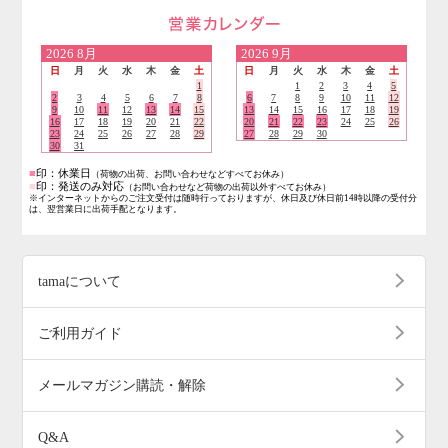
営業日のご案内
2026
8月
2026
9月
日
月
火
水
木
金
土
日
月
火
水
木
金
土
1
1
2
3
4
5
2
3
4
5
6
7
8
6
7
8
9
10
11
12
9
10
11
12
13
14
15
13
14
15
16
17
18
19
16
17
18
19
20
21
22
20
21
22
23
24
25
26
23
24
25
26
27
28
29
27
28
29
30
30
31
■
印：休業日
（荷物の出荷、お問い合わせなどすべてお休み）
■
印：発送のみ対応
（お問い合わせなど荷物の出荷以外すべてお休み）
※インターネットからのご注文受付は随時行っておりますが、休日及び休日前14時以降の受付分
は、翌営業日に出荷手配となります。
tamaについて
ご利用ガイド
メールマガジン購読・解除
Q&A