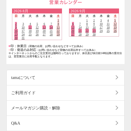
営業日のご案内
2026
8月
2026
9月
日
月
火
水
木
金
土
日
月
火
水
木
金
土
1
1
2
3
4
5
2
3
4
5
6
7
8
6
7
8
9
10
11
12
9
10
11
12
13
14
15
13
14
15
16
17
18
19
16
17
18
19
20
21
22
20
21
22
23
24
25
26
23
24
25
26
27
28
29
27
28
29
30
30
31
■
印：休業日
（荷物の出荷、お問い合わせなどすべてお休み）
■
印：発送のみ対応
（お問い合わせなど荷物の出荷以外すべてお休み）
※インターネットからのご注文受付は随時行っておりますが、休日及び休日前14時以降の受付分
は、翌営業日に出荷手配となります。
tamaについて
ご利用ガイド
メールマガジン購読・解除
Q&A