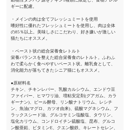
動物性タンパク源をチキン1種類に限定し、食物アレル
ギーに配慮。
・メインの肉は全てフレッシュミートを使用
嗜好性に優れたフレッシュミートを使用し、肉は全体
の85％以上。美味しさにこだわり、好き嫌いが激しい
猫たちにオススメ。
・ペースト状の総合栄養食レトルト
栄養バランスを整えた総合栄養食のレトルト。ふわふ
わで柔らかく食べやすいペースト状。離乳食として、
消化能力が落ちてきたシニア猫にもオススメ。
●原材料名
チキン、チキンレバー、乳酸カルシウム、エンドウ豆
ファイバー、ヒマワリ油、増粘安定剤(グアガム、カラ
ギーナン)、ビール酵母、リン酸ナトリウム、レシチ
ン、魚油(マグロ、カツオ由来)、硫酸マグネシウム、フ
ラックスシード油、グルコサミン塩酸塩、タウリン、
塩化カリウム、コンドロイチン硫酸塩、昆布、グルコ
ン酸亜鉛、ビタミンE、クエン酸鉄、キレートセレン、