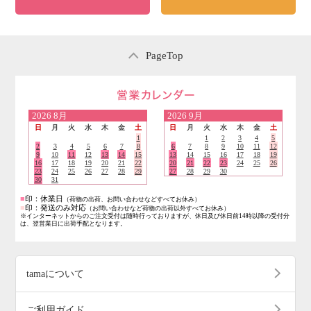
PageTop
営業日のご案内
2026
8月
2026
9月
日
月
火
水
木
金
土
日
月
火
水
木
金
土
1
1
2
3
4
5
2
3
4
5
6
7
8
6
7
8
9
10
11
12
9
10
11
12
13
14
15
13
14
15
16
17
18
19
16
17
18
19
20
21
22
20
21
22
23
24
25
26
23
24
25
26
27
28
29
27
28
29
30
30
31
■
印：休業日
（荷物の出荷、お問い合わせなどすべてお休み）
■
印：発送のみ対応
（お問い合わせなど荷物の出荷以外すべてお休み）
※インターネットからのご注文受付は随時行っておりますが、休日及び休日前14時以降の受付分
は、翌営業日に出荷手配となります。
tamaについて
ご利用ガイド