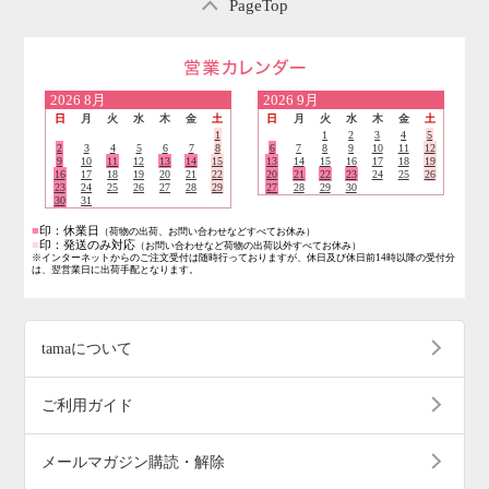
PageTop
営業日のご案内
2026
8月
2026
9月
日
月
火
水
木
金
土
日
月
火
水
木
金
土
1
1
2
3
4
5
2
3
4
5
6
7
8
6
7
8
9
10
11
12
9
10
11
12
13
14
15
13
14
15
16
17
18
19
16
17
18
19
20
21
22
20
21
22
23
24
25
26
23
24
25
26
27
28
29
27
28
29
30
30
31
■
印：休業日
（荷物の出荷、お問い合わせなどすべてお休み）
■
印：発送のみ対応
（お問い合わせなど荷物の出荷以外すべてお休み）
※インターネットからのご注文受付は随時行っておりますが、休日及び休日前14時以降の受付分
は、翌営業日に出荷手配となります。
tamaについて
ご利用ガイド
メールマガジン購読・解除