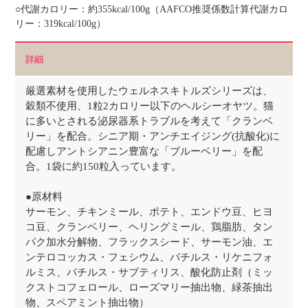
○代謝カロリー：約355kcal/100g（AAFCO推奨係数計算代謝カロ
リー：319kcal/100g）
詳細
厳選素材を使用したウェルネスキトルズシリーズは、
穀類不使用、1粒2カロリー以下のヘルシーオヤツ。猫
に多いとされる泌尿器系トラブルを考えて「クランベ
リー」を配合。シニア期・アンチエイジング(抗酸化)に
配慮しアントシアニン豊富な「ブルーベリー」を配
合。1袋に約150粒入っています。
●原材料
サーモン、チキンミール、ポテト、エンドウ豆、ヒヨ
コ豆、クランベリー、ヘリングミール、鶏脂肪、タン
パク加水分解物、フラックスシード、サーモン油、エ
ンテロコッカス・フェシウム、バチルス・リケニフォ
ルミス、バチルス・サブティリス、酸化防止剤（ミッ
クストコフェロール、ローズマリー抽出物、緑茶抽出
物、スペアミント抽出物）