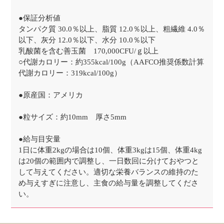
●保証分析値
タンパク質 30.0％以上、脂質 12.0％以上、粗繊維 4.0％
以下、灰分 12.0％以下、水分 10.0％以下
乳酸菌を含む善玉菌 170,000CFU/ｇ以上
○代謝カロリー：約355kcal/100g（AAFCO推奨係数計算
代謝カロリー：319kcal/100g）
●原産国：アメリカ
●粒サイズ：約10mm 厚さ5mm
●給与目安量
1日に体重2kgの場合は10個、体重3kgは15個、体重4kg
は20個の範囲内で調整し、一日数回に分けておやつと
して与えてください。適切な栄養バランスの維持のた
め与えすぎに注意し、主食の給与量を調整してくださ
い。