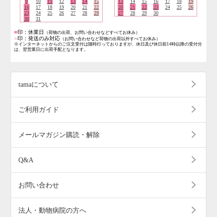
9
10
11
12
13
14
15
13
14
15
16
17
18
19
16
17
18
19
20
21
22
20
21
22
23
24
25
26
23
24
25
26
27
28
29
27
28
29
30
30
31
■
印：休業日
（荷物の出荷、お問い合わせなどすべてお休み）
■
印：発送のみ対応
（お問い合わせなど荷物の出荷以外すべてお休み）
※インターネットからのご注文受付は随時行っておりますが、休日及び休日前14時以降の受付分
は、翌営業日に出荷手配となります。
tamaについて
ご利用ガイド
メールマガジン購読・解除
Q&A
お問い合わせ
法人・動物病院の方へ