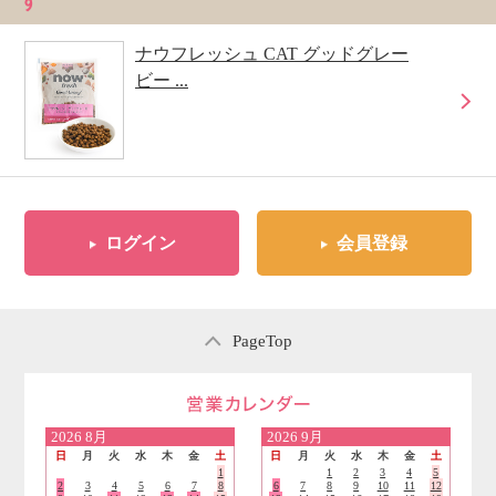
す
ナウフレッシュ CAT グッドグレー
ビー ...
ログイン
会員登録
PageTop
営業日のご案内
2026
8月
2026
9月
日
月
火
水
木
金
土
日
月
火
水
木
金
土
1
1
2
3
4
5
2
3
4
5
6
7
8
6
7
8
9
10
11
12