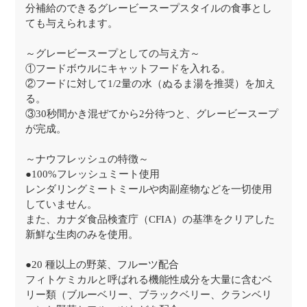
分補給のできるグレービースープスタイルの食事とし
ても与えられます。
～グレービースープとしての与え方～
①フードボウルにキャットフードを入れる。
②フードに対して1/2量の水（ぬるま湯を推奨）を加え
る。
③30秒間かき混ぜてから2分待つと、グレービースープ
が完成。
～ナウフレッシュの特徴～
●100%フレッシュミート使用
レンダリングミートミールや肉副産物などを一切使用
していません。
また、カナダ食品検査庁（CFIA）の基準をクリアした
新鮮な生肉のみを使用。
●20 種以上の野菜、フルーツ配合
フィトケミカルと呼ばれる機能性成分を大量に含むベ
リー類（ブルーベリー、ブラックベリー、クランベリ