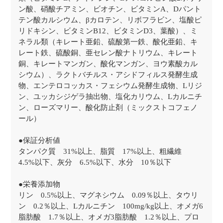
ン酸、硝酸チアミン、ビオチン、ビタミンA、Dパント
テン酸カルシウム、βカロテン、リボフラビン、塩酸ピ
リドキシン、ビタミンB12、ビタミンD3、葉酸）、ミ
ネラル類（キレート亜鉛、硫酸第一鉄、酸化亜鉛、キ
レート鉄、硫酸銅、亜セレン酸ナトリウム、キレート
銅、キレートマンガン、酸化マンガン、ヨウ素酸カル
シウム）、ラクトバチルス・アシドフィルス発酵生成
物、エンテロコッカス・フェシウム発酵生成物、Lリジ
ン、ユッカシジゲラ抽出物、塩化カリウム、Lカルニチ
ン、ローズマリー、酸化防止剤（ミックストコフェノ
ール）
●保証分析値
タンパク質 31%以上、脂質 17%以上、粗繊維
4.5%以下、灰分 6.5%以下、水分 10％以下
●栄養添加物
リン 0.5%以上、マグネシウム 0.09％以上、タウリ
ン 0.2％以上、Lカルニチン 100mg/kg以上、オメガ6
脂肪酸 1.7％以上、オメガ3脂肪酸 1.2％以上、プロ