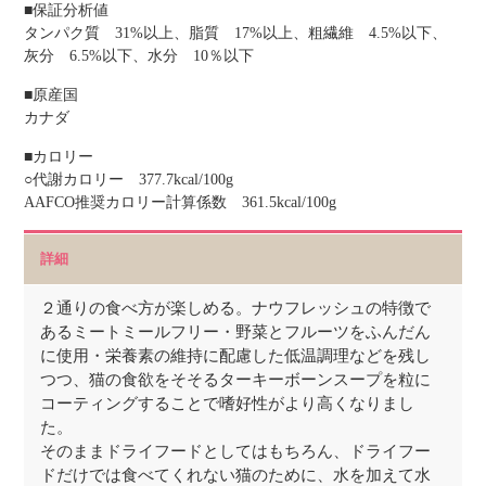
■保証分析値
タンパク質 31%以上、脂質 17%以上、粗繊維 4.5%以下、
灰分 6.5%以下、水分 10％以下
■原産国
カナダ
■カロリー
○代謝カロリー 377.7kcal/100g
AAFCO推奨カロリー計算係数 361.5kcal/100g
詳細
２通りの食べ方が楽しめる。ナウフレッシュの特徴で
あるミートミールフリー・野菜とフルーツをふんだん
に使用・栄養素の維持に配慮した低温調理などを残し
つつ、猫の食欲をそそるターキーボーンスープを粒に
コーティングすることで嗜好性がより高くなりまし
た。
そのままドライフードとしてはもちろん、ドライフー
ドだけでは食べてくれない猫のために、水を加えて水