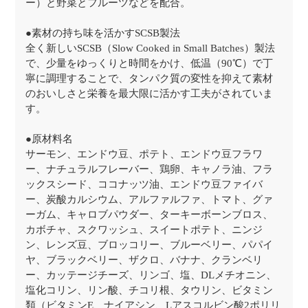
ー）と野菜とフルーツなどを配合。
●素材の持ち味を活かすSCSB製法
全く新しいSCSB（Slow Cooked in Small Batches）製法
で、少量をゆっくりと時間をかけ、低温（90℃）で丁
寧に調理することで、タンパク質の変性を抑えて素材
のおいしさと栄養を最大限に活かす工夫がされていま
す。
●原材料名
サーモン、エンドウ豆、ポテト、エンドウ豆フラワ
ー、ナチュラルフレーバー、鶏卵、キャノラ油、フラ
ックスシード、ココナッツ油、エンドウ豆ファイバ
ー、炭酸カルシウム、アルファルファ、トマト、グァ
ーガム、キャロブパウダー、ターキーボーンブロス、
カボチャ、スクワッシュ、スイートポテト、ニンジ
ン、レンズ豆、ブロッコリー、ブルーベリー、パパイ
ヤ、ブラックベリー、ザクロ、バナナ、クランベリ
ー、カッテージチーズ、リンゴ、塩、DLメチオニン、
塩化コリン、リン酸、チコリ根、タウリン、ビタミン
類（ビタミンE、ナイアシン、Lアスコルビン酸2ポリリ