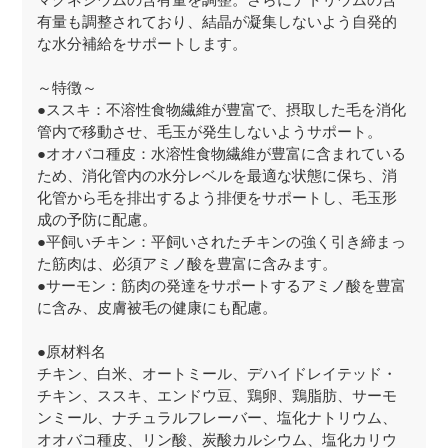
マグネシウムの含有量を調整。さらにナトリウムの含
有量も調整されており、結晶が凝集しないよう自発的
な水分補給をサポートします。
～特徴～
●ススキ：不溶性食物繊維が豊富で、摂取した毛を消化
管内で移動させ、毛玉が発生しないようサポート。
●オオバコ種皮：水溶性食物繊維が豊富に含まれている
ため、消化管内の水分レベルを最適な状態に保ち、消
化管から毛を排出するよう排便をサポートし、毛玉形
成の予防に配慮。
●平飼いチキン：平飼いされたチキンの強く引き締まっ
た筋肉は、必須アミノ酸を豊富に含みます。
●サーモン：筋肉の発達をサポートするアミノ酸を豊富
に含み、皮膚被毛の健康にも配慮。
●原材料名
チキン、白米、オートミール、デハイドレイテッド・
チキン、ススキ、エンドウ豆、鶏卵、鶏脂肪、サーモ
ンミール、ナチュラルフレーバー、塩化ナトリウム、
オオバコ種皮、リン酸、炭酸カルシウム、塩化カリウ