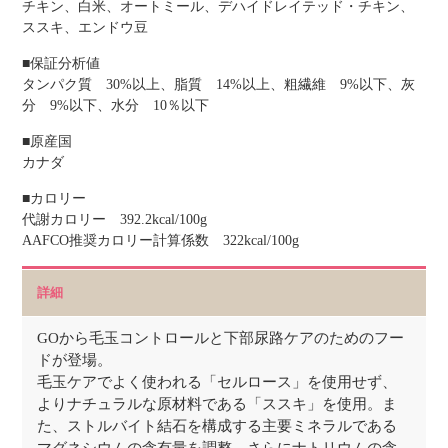
チキン、白米、オートミール、デハイドレイテッド・チキン、
ススキ、エンドウ豆
■保証分析値
タンパク質 30%以上、脂質 14%以上、粗繊維 9%以下、灰
分 9%以下、水分 10％以下
■原産国
カナダ
■カロリー
代謝カロリー 392.2kcal/100g
AAFCO推奨カロリー計算係数 322kcal/100g
詳細
GOから毛玉コントロールと下部尿路ケアのためのフー
ドが登場。
毛玉ケアでよく使われる「セルロース」を使用せず、
よりナチュラルな原材料である「ススキ」を使用。ま
た、ストルバイト結石を構成する主要ミネラルである