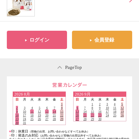
ログイン
会員登録
PageTop
営業日のご案内
2026
8月
2026
9月
日
月
火
水
木
金
土
日
月
火
水
木
金
土
1
1
2
3
4
5
2
3
4
5
6
7
8
6
7
8
9
10
11
12
9
10
11
12
13
14
15
13
14
15
16
17
18
19
16
17
18
19
20
21
22
20
21
22
23
24
25
26
23
24
25
26
27
28
29
27
28
29
30
30
31
■
印：休業日
（荷物の出荷、お問い合わせなどすべてお休み）
■
印：発送のみ対応
（お問い合わせなど荷物の出荷以外すべてお休み）