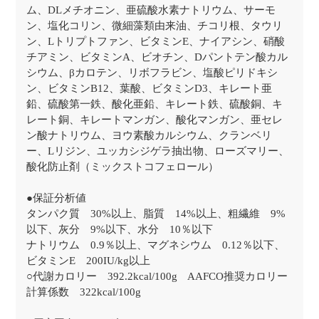
ム、DLメチオニン、亜硫酸水素ナトリウム、サーモ
ン、塩化コリン、微細藻類由来油、チコリ根、タウリ
ン、Lトリプトファン、ビタミンE、ナイアシン、硝酸
チアミン、ビタミンA、ビオチン、Dパントテン酸カル
シウム、βカロテン、リボフラビン、塩酸ピリドキシ
ン、ビタミンB12、葉酸、ビタミンD3、キレート亜
鉛、硫酸第一鉄、酸化亜鉛、キレート鉄、硫酸銅、キ
レート銅、キレートマンガン、酸化マンガン、亜セレ
ン酸ナトリウム、ヨウ素酸カルシウム、クランベリ
ー、Lリジン、ユッカシジゲラ抽出物、ローズマリー、
酸化防止剤（ミックストコフェロール）
●保証分析値
タンパク質 30%以上、脂質 14%以上、粗繊維 9%
以下、灰分 9%以下、水分 10％以下
ナトリウム 0.9％以上、マグネシウム 0.12％以下、
ビタミンE 200IU/kg以上
○代謝カロリー 392.2kcal/100g AAFCO推奨カロリー
計算係数 322kcal/100g