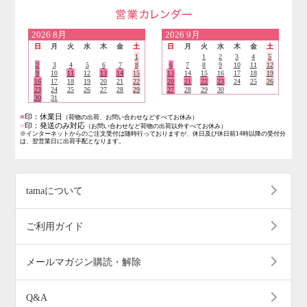
営業日のご案内
2026
8月
2026
9月
日
月
火
水
木
金
土
日
月
火
水
木
金
土
1
1
2
3
4
5
2
3
4
5
6
7
8
6
7
8
9
10
11
12
9
10
11
12
13
14
15
13
14
15
16
17
18
19
16
17
18
19
20
21
22
20
21
22
23
24
25
26
23
24
25
26
27
28
29
27
28
29
30
30
31
■
印：休業日
（荷物の出荷、お問い合わせなどすべてお休み）
■
印：発送のみ対応
（お問い合わせなど荷物の出荷以外すべてお休み）
※インターネットからのご注文受付は随時行っておりますが、休日及び休日前14時以降の受付分
は、翌営業日に出荷手配となります。
tamaについて
ご利用ガイド
メールマガジン購読・解除
Q&A