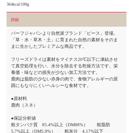
364kcal/100g
詳細
バーフジャパンより自然派ブランド「ピース」登場。
「草・水・草木・土」に育まれた自然の素材をそのま
まに生かしたプレミアムな商品です。
フリーズドライは素材をマイナス20℃以下に凍結させ
て真空処理を行い、水分を除去する乾燥方法です。栄
養価・味などの損失が少ない加工方法です。
鹿肉は脂肪の少ない赤身の肉で、食物アレルギーの原
因にもなりにくいヘルシーな食材です。
●原材料
鹿肉（スネ）
●保証分析値
粗タンパク質 85.4%以上（DM88%） 粗脂肪
5.7%以上（DM5.9%） 粗灰分 4.17%以下