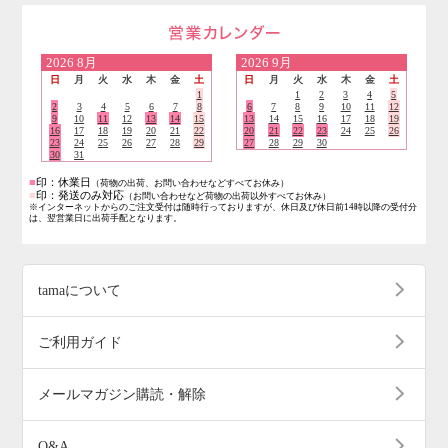
営業日のご案内
2026
8月
2026
9月
日
月
火
水
木
金
土
日
月
火
水
木
金
土
1
1
2
3
4
5
2
3
4
5
6
7
8
6
7
8
9
10
11
12
9
10
11
12
13
14
15
13
14
15
16
17
18
19
16
17
18
19
20
21
22
20
21
22
23
24
25
26
23
24
25
26
27
28
29
27
28
29
30
30
31
■
印：休業日
（荷物の出荷、お問い合わせなどすべてお休み）
■
印：発送のみ対応
（お問い合わせなど荷物の出荷以外すべてお休み）
※インターネットからのご注文受付は随時行っておりますが、休日及び休日前14時以降の受付分
は、翌営業日に出荷手配となります。
tamaについて
ご利用ガイド
メールマガジン購読・解除
Q&A