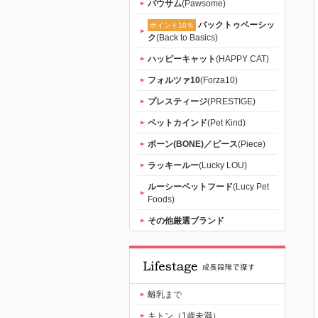
パウサム
(Pawsome)
バックトゥベーシッ
ポイント10％
ク
(Back to Basics)
ハッピーキャット
(HAPPY CAT)
フォルツァ10
(Forza10)
プレスティージ
(PRESTIGE)
ペットカインド
(Pet Kind)
ボーン(BONE)／ピース
(Piece)
ラッキールー
(Lucky LOU)
ルーシーペットフード
(Lucy Pet
Foods)
その他厳選ブランド
離乳まで
キトン（1歳未満）