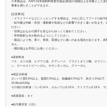
※本製品は、AAFCO(米国飼料検査官協会)推奨の成猫以上を対象とした
養素を満たすことができます。
[注意事項]
・ドライフードなどにトッピングする場合は、それに応じてフードの給与
・給与量は年齢・性別・運動量や気候などの影響で大きく違いが出ます。
ださい。
・切替はおなかの調子を見ながらゆっくり進めてください。
・常時新鮮な水が飲めるようにしてください。
・製品により色、香り、形状、質感などに違いのある場合があります。原
せん。
・開封後はお早目にお使いください。
●原材料名
ツナ、カツオ節、ヒマワリ油、チアシード、フラクトオリゴ糖、タウリン
ン、ローカストビーンガム、キサンタンガム、グァーガム
●保証分析値
タンパク質9.0%以上、脂質0.5%以上、粗繊維0.5%以下、灰分 1.5%以下
35.8kcal/100g
その他の分析値：リン0.14％、カルシウム0.16％、ナトリウム0.18％、マグ
●原産国名：タイ
●給与量目安（1日）