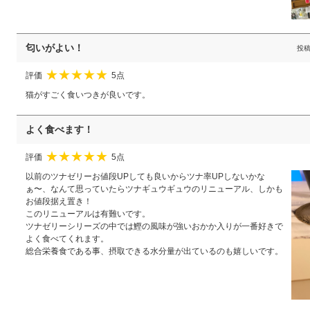
匂いがよい！
投
評価
5点
★
★
★
★
★
猫がすごく食いつきが良いです。
よく食べます！
評価
5点
★
★
★
★
★
以前のツナゼリーお値段UPしても良いからツナ率UPしないかな
ぁ〜、なんて思っていたらツナギュウギュウのリニューアル、しかも
お値段据え置き！
このリニューアルは有難いです。
ツナゼリーシリーズの中では鰹の風味が強いおかか入りが一番好きで
よく食べてくれます。
総合栄養食である事、摂取できる水分量が出ているのも嬉しいです。