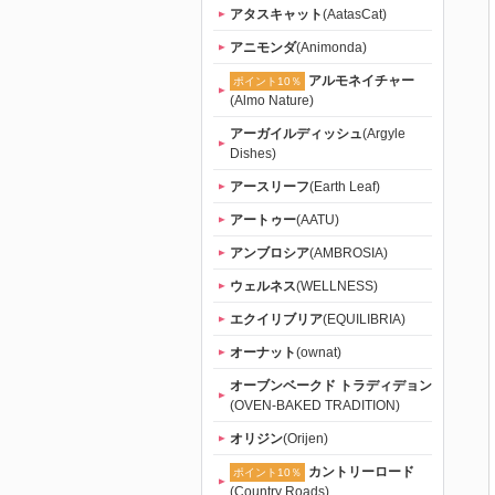
ねだり
アタスキャット
(AatasCat)
アニモンダ
(Animonda)
（tama）」
アルモネイチャー
ポイント10％
(Almo Nature)
｜初回送料
アーガイルディッシュ
(Argyle
Dishes)
無料
アースリーフ
(Earth Leaf)
アートゥー
(AATU)
アンブロシア
(AMBROSIA)
ウェルネス
(WELLNESS)
エクイリブリア
(EQUILIBRIA)
オーナット
(ownat)
オーブンベークド トラディデョン
(OVEN-BAKED TRADITION)
オリジン
(Orijen)
カントリーロード
ポイント10％
(Country Roads)