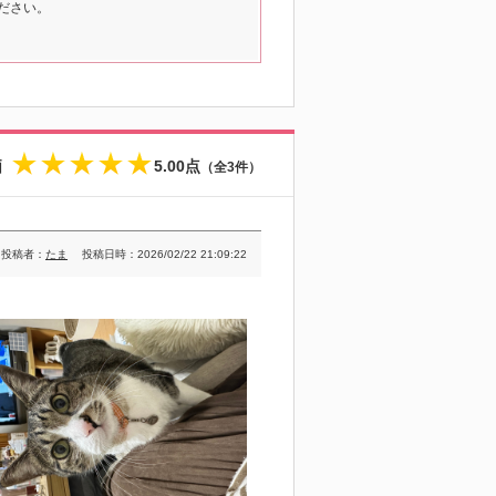
ださい。
価
5.00点
（全3件）
★
★
★
★
★
投稿者：
たま
投稿日時：2026/02/22 21:09:22