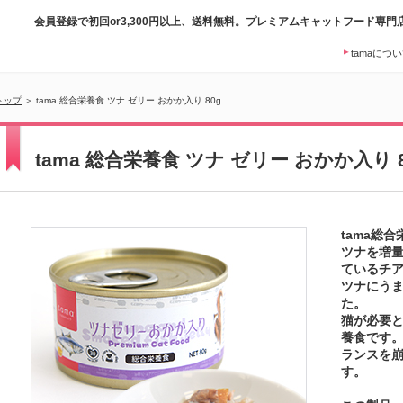
会員登録で初回or3,300円以上、送料無料。プレミアムキャットフード専門
tamaにつ
トップ
＞ tama 総合栄養食 ツナ ゼリー おかか入り 80g
tama 総合栄養食 ツナ ゼリー おかか入り 8
tama総
ツナを増
ているチ
ツナにう
た。
猫が必要
養食です
ランスを
す。