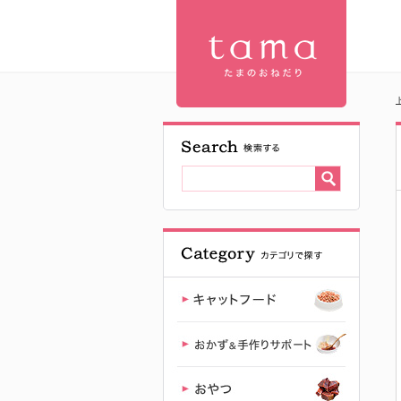
tama 総合栄
養食 ツナ ゼ
リー おかか
入り 80g | プ
レミアムキ
ャットフー
ド専門店