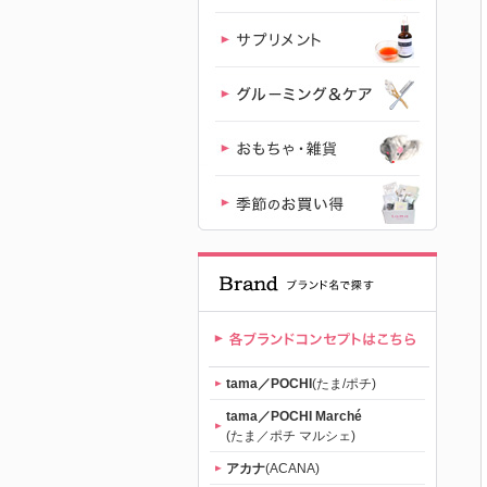
「たまのお
ねだり
（tama）」
公式サイト |
【公式】プ
レミアムキ
ャットフー
tama／POCHI
(たま/ポチ)
ド専門店
tama／POCHI Marché
(たま／ポチ マルシェ)
「たまのお
アカナ
(ACANA)