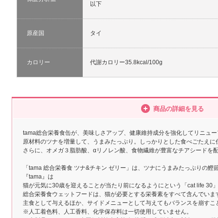
以下
原産国
タイ
カロリー
代謝カロリー35.8kcal/100g
商品の詳細を見る
tama総合栄養食缶が、美味しさアップ、健康維持成分を強化してリニュー
原材料のツナを増量して、うまみたっぷり。しっかりとした食べごたえに
さらに、オメガ３脂肪酸、αリノレン酸、食物繊維が豊富なチアシードを
「tama 総合栄養食 ツナ&チキン ゼリー」は、ツナにうまみたっぷりの
『tama』は
猫が元気に30歳を迎えることが当たり前になるようにという「cat life 
総合栄養食ウェットフードは、猫が必要とする栄養素をすべて含んでいま
主食として与えるほか、サイドメニューとして与えてもバランスを崩すこ
※人工着色料、人工香料、化学保存料は一切使用していません。