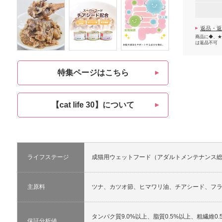
返品・返
商品に◆、★
は返品不可
特集ページはこちら
【cat life 30】について
ライフステージ
成猫用ウェットフード（アダルトメンテナンス
主原料
ツナ、カツオ節、ヒマワリ油、チアシード、フ
タンパク質9.0%以上、脂質0.5%以上、粗繊維0.5
保証分析値