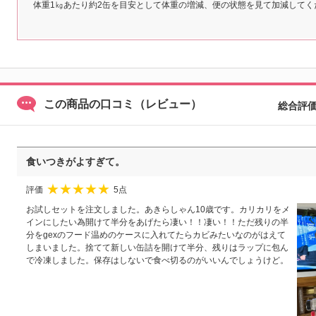
体重1㎏あたり約2缶を目安として体重の増減、便の状態を見て加減してく
この商品の口コミ（レビュー）
総合評
食いつきがよすぎて。
評価
5点
★
★
★
★
★
お試しセットを注文しました。あきらしゃん10歳です。カリカリをメ
インにしたい為開けて半分をあげたら凄い！！凄い！！ただ残りの半
分をgexのフード温めのケースに入れてたらカビみたいなのがはえて
しまいました。捨てて新しい缶詰を開けて半分、残りはラップに包ん
で冷凍しました。保存はしないで食べ切るのがいいんでしょうけど。