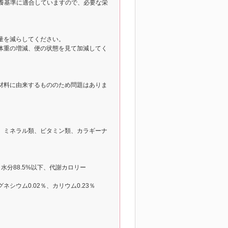
栄養基準に適合していますので、必要な栄
量を減らしてください。
体重の増減、便の状態を見て加減してく
材料に由来するもののため問題はありま
、ミネラル類、ビタミン類、カラギーナ
、水分88.5%以下、代謝カロリー
ネシウム0.02％、カリウム0.23％