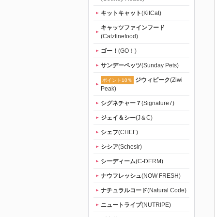
キットキャット
(KitCat)
キャッツファインフード
(Catzfinefood)
ゴー！
(GO！)
サンデーペッツ
(Sunday Pets)
ジウィピーク
(Ziwi
ポイント10％
Peak)
シグネチャー７
(Signature7)
ジェイ＆シー
(J＆C)
シェフ
(CHEF)
シシア
(Schesir)
シーディーム
(C-DERM)
ナウフレッシュ
(NOW FRESH)
ナチュラルコード
(Natural Code)
ニュートライプ
(NUTRIPE)