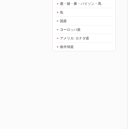
鹿・猪・豚・バイソン・馬
魚
国産
ヨーロッパ産
アメリカ･カナダ産
南半球産