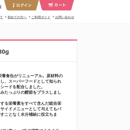
店
いて
初めての方へ
ご利用ガイド
お問い合わせ
0g
合栄養食缶がリニューアル。原材料の
量し、スーパーフードとして知られ
アシードを配合しました。
まみたっぷりの鰹節をプラスしまし
とする栄養素をすべて含んだ総合栄
。サイドメニューとして与えてもバ
崩すことなく水分補給に役立ちま