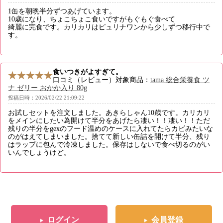
1缶を朝晩半分ずつあげています。
10歳になり、ちょこちょこ食いですがもぐもぐ食べて
綺麗に完食です。カリカリはピュリナワンから少しずつ移行中で
す。
食いつきがよすぎて。
口コミ（レビュー）対象商品：
tama 総合栄養食 ツ
ナ ゼリー おかか入り 80g
投稿日時：2026/02/22 21:09:22
お試しセットを注文しました。あきらしゃん10歳です。カリカリ
をメインにしたい為開けて半分をあげたら凄い！！凄い！！ただ
残りの半分をgexのフード温めのケースに入れてたらカビみたいな
のがはえてしまいました。捨てて新しい缶詰を開けて半分、残り
はラップに包んで冷凍しました。保存はしないで食べ切るのがい
いんでしょうけど。
ログイン
会員登録