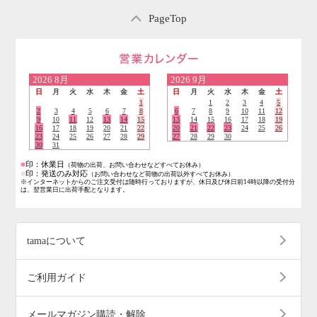
PageTop
営業日のご案内
2026
8月
2026
9月
日
月
火
水
木
金
土
日
月
火
水
木
金
土
1
1
2
3
4
5
2
3
4
5
6
7
8
6
7
8
9
10
11
12
9
10
11
12
13
14
15
13
14
15
16
17
18
19
16
17
18
19
20
21
22
20
21
22
23
24
25
26
23
24
25
26
27
28
29
27
28
29
30
30
31
■
印：休業日
（荷物の出荷、お問い合わせなどすべてお休み）
■
印：発送のみ対応
（お問い合わせなど荷物の出荷以外すべてお休み）
※インターネットからのご注文受付は随時行っておりますが、休日及び休日前14時以降の受付分
は、翌営業日に出荷手配となります。
tamaについて
ご利用ガイド
メールマガジン購読・解除