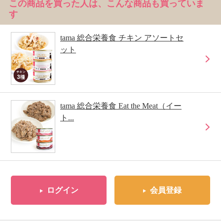
この商品を買った人は、こんな商品も買っていま
す
tama 総合栄養食 チキン アソートセ
ット
tama 総合栄養食 Eat the Meat（イー
ト...
ログイン
会員登録