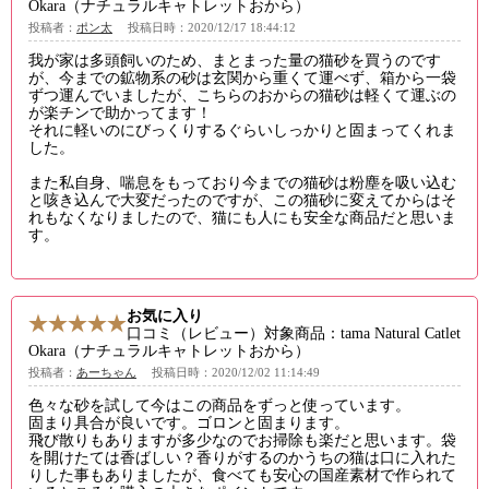
Okara（ナチュラルキャトレットおから）
投稿者：
ポン太
投稿日時：2020/12/17 18:44:12
我が家は多頭飼いのため、まとまった量の猫砂を買うのです
が、今までの鉱物系の砂は玄関から重くて運べず、箱から一袋
ずつ運んでいましたが、こちらのおからの猫砂は軽くて運ぶの
が楽チンで助かってます！
それに軽いのにびっくりするぐらいしっかりと固まってくれま
した。
また私自身、喘息をもっており今までの猫砂は粉塵を吸い込む
と咳き込んで大変だったのですが、この猫砂に変えてからはそ
れもなくなりましたので、猫にも人にも安全な商品だと思いま
す。
お気に入り
口コミ（レビュー）対象商品：tama Natural Catlet
Okara（ナチュラルキャトレットおから）
投稿者：
あーちゃん
投稿日時：2020/12/02 11:14:49
色々な砂を試して今はこの商品をずっと使っています。
固まり具合が良いです。ゴロンと固まります。
飛び散りもありますが多少なのでお掃除も楽だと思います。袋
を開けたては香ばしい？香りがするのかうちの猫は口に入れた
りした事もありましたが、食べても安心の国産素材で作られて