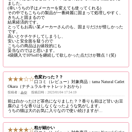
ました。
(幸いうちの子はメーカーを変えても使ってくれる)
その中でもこちらの製品が一番綺麗に固まって処理しやすく、
きちんと固まるので
結果経済的です。
とってもお高い某メーカーさんのも、固まりだけが惜しかった
です。
高いとケチケチしてしまうし、
安いと安全面を疑うので
こちらの商品はお値段的にも
妥当なのではと思います。
4袋購入で10%offを継続して欲しかった点だけが難点！(笑)
色変わった？？
口コミ（レビュー）対象商品：tama Natural Catlet
Okara（ナチュラルキャトレットおから）
投稿者：
みや
投稿日時：2023/01/04 17:54:19
前は白かったけど茶色になりました？？香りも前ほど甘いお豆
腐のような香りはしなくなったような気がします。
うちの猫は大のお気に入りなので使い続けますが…
粒が細かい