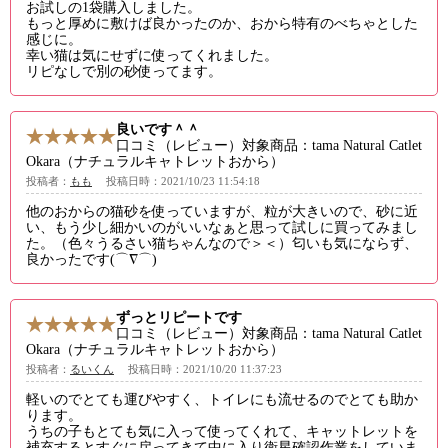
お試しの1袋購入しました。
もっと厚めに敷けば良かったのか、おから特有のべちゃとした
感じに。
幸い猫は気にせずに使ってくれました。
リピなしで別の砂使ってます。
良いです＾＾
口コミ（レビュー）対象商品：tama Natural Catlet
Okara（ナチュラルキャトレットおから）
投稿者：
もも
投稿日時：2021/10/23 11:54:18
他のおからの猫砂を使っていますが、粒が大きいので、砂に近
い、もう少し細かいのがいいなぁと思って試しに買ってみまし
た。（色々うるさい猫ちゃんなので＞＜）匂いも気にならず、
良かったです(⌒∇⌒)
ずっとリピートです
口コミ（レビュー）対象商品：tama Natural Catlet
Okara（ナチュラルキャトレットおから）
投稿者：
るいくん
投稿日時：2021/10/20 11:37:23
軽いのでとても運びやすく、トイレにも流せるのでとても助か
ります。
うちの子もとても気に入って使ってくれて、キャットレットを
補充するとすぐに戻ってきて中に入り衛星確認作業をしていま