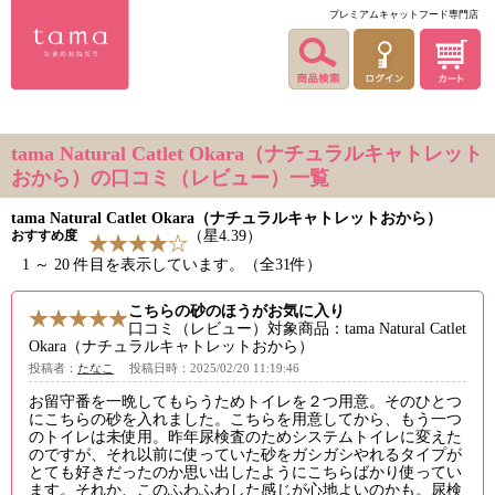
プレミアムキャットフード専門店
tama Natural Catlet Okara（ナチュラルキャトレット
おから）の口コミ（レビュー）一覧
tama Natural Catlet Okara（ナチュラルキャトレットおから）
おすすめ度
（星4.39）
1 ～ 20 件目を表示しています。（全31件）
こちらの砂のほうがお気に入り
口コミ（レビュー）対象商品：tama Natural Catlet
Okara（ナチュラルキャトレットおから）
投稿者：
たなこ
投稿日時：2025/02/20 11:19:46
お留守番を一晩してもらうためトイレを２つ用意。そのひとつ
にこちらの砂を入れました。こちらを用意してから、もう一つ
のトイレは未使用。昨年尿検査のためシステムトイレに変えた
のですが、それ以前に使っていた砂をガシガシやれるタイプが
とても好きだったのか思い出したようにこちらばかり使ってい
ます。それか、このふわふわした感じが心地よいのかも。尿検