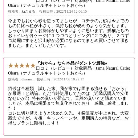
口コミ（レビュー）対象商品：tama Natural Catlet
Okara（ナチュラルキャトレットおから）
投稿者：
ねこまる
投稿日時：2022/11/24 12:06:15
今までもおから砂を使ってましたが、コチラのお砂は今までの
ものに比べ粒が小さく、気持ち粒が硬めのような気がします。
しっかり固まりお掃除がしやすいように思います。愛猫たちの
おトイレが各ケージに１つづつとリビングに２つあり、２つず
つ綺麗にすると沢山砂が必要になるのでまとめ買いさせて頂き
ました。またリピしたいです。
『おから』なら本品がダントツ最強⭐︎
口コミ（レビュー）対象商品：tama Natural Catlet
Okara（ナチュラルキャトレットおから）
投稿者：
dharma
投稿日時：2022/11/06 18:22:17
猫砂は全種類 試した末、我が家では固まる流せる『おから』
が最適！と結論。ただ当時使用してたのは（近隣店購入で安価
なせいか⁈）特有の臭いが難点で、天然の臭いだと諦めていま
したが、本品は極限まで無臭化されており 感動、感激しまし
た！
コレに切り替えようと決めた矢先、４袋販売が中止され、大変
残念ですが、今後 キャンペーンや、定期購入の特典など、お
得なプランに期待します！