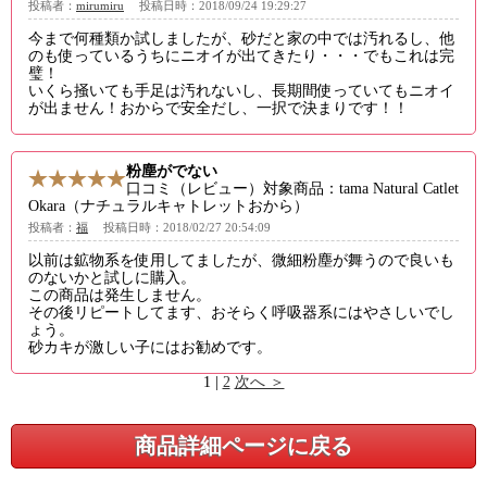
投稿者：
mirumiru
投稿日時：2018/09/24 19:29:27
今まで何種類か試しましたが、砂だと家の中では汚れるし、他
のも使っているうちにニオイが出てきたり・・・でもこれは完
璧！
いくら掻いても手足は汚れないし、長期間使っていてもニオイ
が出ません！おからで安全だし、一択で決まりです！！
粉塵がでない
口コミ（レビュー）対象商品：tama Natural Catlet
Okara（ナチュラルキャトレットおから）
投稿者：
福
投稿日時：2018/02/27 20:54:09
以前は鉱物系を使用してましたが、微細粉塵が舞うので良いも
のないかと試しに購入。
この商品は発生しません。
その後リピートしてます、おそらく呼吸器系にはやさしいでし
ょう。
砂カキが激しい子にはお勧めです。
1 |
2
次へ ＞
商品詳細ページに戻る