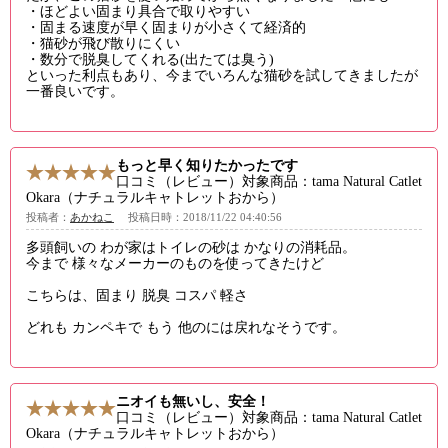
・ほどよい固まり具合で取りやすい
・固まる速度が早く固まりが小さくて経済的
・猫砂が飛び散りにくい
・数分で脱臭してくれる(出たては臭う)
といった利点もあり、今までいろんな猫砂を試してきましたが
一番良いです。
もっと早く知りたかったです
口コミ（レビュー）対象商品：tama Natural Catlet
Okara（ナチュラルキャトレットおから）
投稿者：
あかねこ
投稿日時：2018/11/22 04:40:56
多頭飼いの わが家はトイレの砂は かなりの消耗品。
今まで 様々なメーカーのものを使ってきたけど
こちらは、固まり 脱臭 コスパ 軽さ
どれも カンペキで もう 他のには戻れなそうです。
ニオイも無いし、安全！
口コミ（レビュー）対象商品：tama Natural Catlet
Okara（ナチュラルキャトレットおから）