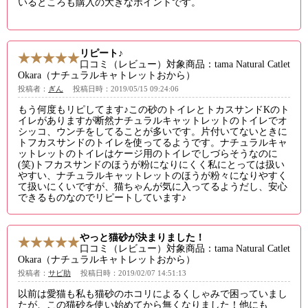
いるところも購入の大きなポイントです。
リピート♪
口コミ（レビュー）対象商品：tama Natural Catlet
Okara（ナチュラルキャトレットおから）
投稿者：
ぎん
投稿日時：2019/05/15 09:24:06
もう何度もリピしてます♪この砂のトイレとトカスサンドKのト
イレがありますが断然ナチュラルキャットレットのトイレでオ
シッコ、ウンチをしてることが多いです。片付いてないときに
トフカスサンドのトイレを使ってるようです。ナチュラルキャ
ットレットのトイレはケージ用のトイレでしづらそうなのに
(笑)トフカスサンドのほうが粉になりにくく私にとっては扱い
やすい、ナチュラルキャットレットのほうが粉々になりやすく
て扱いにくいですが、猫ちゃんが気に入ってるようだし、安心
できるものなのでリピートしています♪
やっと猫砂が決まりました！
口コミ（レビュー）対象商品：tama Natural Catlet
Okara（ナチュラルキャトレットおから）
投稿者：
サビ助
投稿日時：2019/02/07 14:51:13
以前は愛猫も私も猫砂のホコリによるくしゃみで困っていまし
たが、この猫砂を使い始めてから無くなりました！他にも