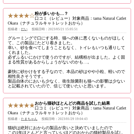
粉が多いかも…？
口コミ（レビュー）対象商品：tama Natural Catlet
Okara（ナチュラルキャトレットおから）
投稿者：
だい
投稿日時：2023/05/21 15:05:51
グルーミングで口にする時、猫への体に悪くないものがほしく
て、この製品にたどり着きました。
幸い、砂を食べてしまうこともなく、トイレもいつも通りして
くれました。
必ずふるいにかけて使うのですが、結構粉が出ました。よく固
まる性質があるからしょうがないのかも…。
豪快に砂かけをする子なので、本品の砂はやや小粒、軽いので
相性良さそうです。
製品自体のにおいも少なく、衛生除菌剤も猫への影響は少ない
と記載されていたので、信じて使いたいと思います。
おから猫砂ほとんどの商品を試した結果
口コミ（レビュー）対象商品：tama Natural Catlet
Okara（ナチュラルキャトレットおから）
投稿者：
たまちゃん
投稿日時：2023/01/29 19:04:43
猫砂は絶対におからの製品が良いと決めていましたので
この1年ほとんどと言っていいほどのおからの猫砂製品を試し