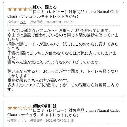
軽い、固まる
口コミ（レビュー）対象商品：tama Natural Catlet
Okara（ナチュラルキャトレットおから）
投稿者：
みう
投稿日時：2022/09/20 21:56:21
うちでは保護猫カフェから引き取った3匹を飼っています。
今までは施設で使われているのと同じ木製の猫砂を使っていま
したが、
掃除の際にトイレが重いので、試しにこのおからに変えてみた
ところ、
子猫の2匹はこっちしか使わなくなるほど気に入ってしまいま
した。
猫ちゃん達が気に入ったようなのでリピしています。
飼い主からすると、おしっこがすぐ固まり、トイレも軽くなり
助かります。
脱臭効果もこちらの方が高いです。
多少手足について飛び散りますが、この程度なら許容範囲内で
す。
値段の割には
口コミ（レビュー）対象商品：tama Natural Catlet
Okara（ナチュラルキャトレットおから）
投稿者：
もも
投稿日時：2022/09/09 00:13:19