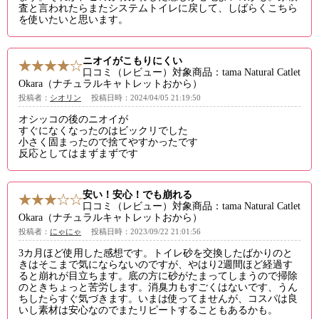
査と言われたらまたシステムトイレに戻して、しばらくこちら
を使いたいと思います。
ニオイがこもりにくい
口コミ（レビュー）対象商品：tama Natural Catlet
Okara（ナチュラルキャトレットおから）
投稿者：
シオリン
投稿日時：2024/04/05 21:19:50
オシッコの後のニオイが
すぐになくなったのはビックリでした
小さく固まったので捨てやすかったです
反応としてはまずまずです
安い！安心！でも崩れる
口コミ（レビュー）対象商品：tama Natural Catlet
Okara（ナチュラルキャトレットおから）
投稿者：
にゃにゃ
投稿日時：2023/09/22 21:01:56
3カ月ほど使用した感想です。トイレ砂を交換したばかりのと
きはそこまで気にならないのですが、やはり2週間ほど経過す
ると崩れが目立ちます。底の方に砂がたまってしまうので掃除
のときちょっと苦労します。消臭力もすごくはないです、うん
ちしたらすぐ気づきます。いまは使ってませんが、コスパは良
いし素材は安心なのでまたリピートすることもあるかも。