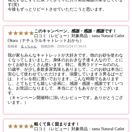
す(笑)
今後もずっとリピートさせていただこうと思います。
このキャンペーン、感謝・感謝・感謝です！
口コミ（レビュー）対象商品：tama Natural Catlet
Okara（ナチュラルキャトレットおから）
投稿者：
るぅちゃん
投稿日時：2020/12/24 17:34:15
我が家もみんなキャトレットが大好きです。他のお砂を使わな
くなってしまいました。身体のおおきな子達４人なので、とに
かくお砂をたくさん使います。特に、長男ラドドールののん、
15歳半、が少し多飲多尿気味もありまして。このお砂は本当に
安心して使わせていただけます。溺愛しています３男るぱーど
は、トイレを枕に寛いでおります。こんな時期でもあります
し、とてもとても嬉しい企画に、感謝・感謝・感謝です！いつ
も、お世話になりまして、本当にどうもありがとうございま
す。
（キャンペーン開催時に頂いたレビューです。ありがとうござ
います。）
軽くて良く固まります！
口コミ（レビュー）対象商品：tama Natural Catlet