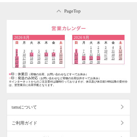
PageTop
営業日のご案内
2026
8月
2026
9月
日
月
火
水
木
金
土
日
月
火
水
木
金
土
1
1
2
3
4
5
2
3
4
5
6
7
8
6
7
8
9
10
11
12
9
10
11
12
13
14
15
13
14
15
16
17
18
19
16
17
18
19
20
21
22
20
21
22
23
24
25
26
23
24
25
26
27
28
29
27
28
29
30
30
31
■
印：休業日
（荷物の出荷、お問い合わせなどすべてお休み）
■
印：発送のみ対応
（お問い合わせなど荷物の出荷以外すべてお休み）
※インターネットからのご注文受付は随時行っておりますが、休日及び休日前14時以降の受付分
は、翌営業日に出荷手配となります。
tamaについて
ご利用ガイド