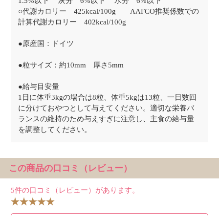
1.5%以下 灰分 6%以下 水分 6%以下
○代謝カロリー 425kcal/100g AAFCO推奨係数での
計算代謝カロリー 402kcal/100g
●原産国：ドイツ
●粒サイズ：約10mm 厚さ5mm
●給与目安量
1日に体重3kgの場合は8粒、体重5kgは13粒、一日数回
に分けておやつとして与えてください。適切な栄養バ
ランスの維持のため与えすぎに注意し、主食の給与量
を調整してください。
この商品の口コミ（レビュー）
5件の口コミ（レビュー）があります。