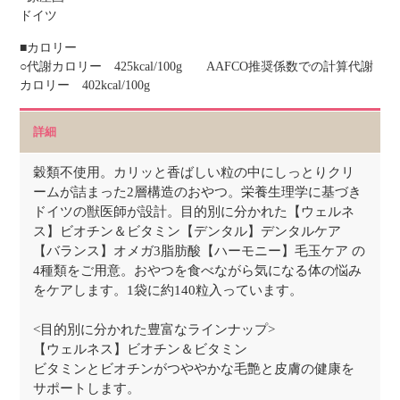
ドイツ
■カロリー
○代謝カロリー 425kcal/100g AAFCO推奨係数での計算代謝
カロリー 402kcal/100g
詳細
穀類不使用。カリッと香ばしい粒の中にしっとりクリ
ームが詰まった2層構造のおやつ。栄養生理学に基づき
ドイツの獣医師が設計。目的別に分かれた【ウェルネ
ス】ビオチン＆ビタミン【デンタル】デンタルケア
【バランス】オメガ3脂肪酸【ハーモニー】毛玉ケア の
4種類をご用意。おやつを食べながら気になる体の悩み
をケアします。1袋に約140粒入っています。
<目的別に分かれた豊富なラインナップ>
【ウェルネス】ビオチン＆ビタミン
ビタミンとビオチンがつややかな毛艶と皮膚の健康を
サポートします。