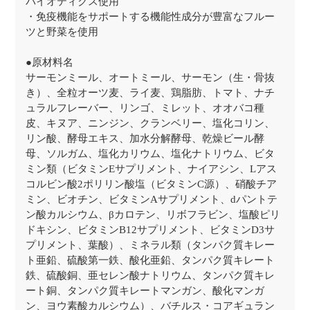
バイオティクス使用
・免疫機能をサポートする機能性成分が豊富なフルー
ツと野菜を使用
●原材料名
サーモンミール、オートミール、サーモン（生・骨抜
き）、全粒オーツ麦、ライ麦、鶏脂肪、トマト、ナチ
ュラルフレーバー、リンゴ、ミレット、オオバコ種
皮、キヌア、ニンジン、クランベリー、塩化コリン、
リン酸、酵母エキス、加水分解酵母、乾燥ビール酵
母、ソルガム、塩化カリウム、塩化ナトリウム、ビタ
ミン類（ビタミンEサプリメント、ナイアシン、Lアス
コルビン酸2ポリリン酸塩（ビタミンC源）、硝酸チア
ミン、ビオチン、ビタミンAサプリメント、dパントテ
ン酸カルシウム、βカロテン、リボフラビン、塩酸ピリ
ドキシン、ビタミンB12サプリメント、ビタミンD3サ
プリメント、葉酸）、ミネラル類（タンパク質キレー
ト亜鉛、硫酸第一鉄、酸化亜鉛、タンパク質キレート
鉄、硫酸銅、亜セレン酸ナトリウム、タンパク質キレ
ート銅、タンパク質キレートマンガン、酸化マンガ
ン、ヨウ素酸カルシウム）、バチルス・コアギュラン