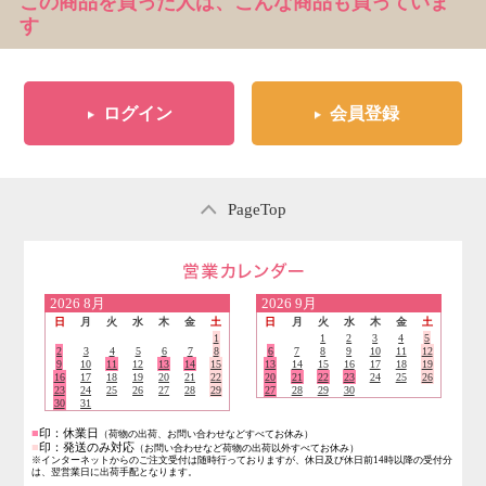
この商品を買った人は、こんな商品も買っていま
す
ログイン
会員登録
PageTop
営業日のご案内
2026
8月
2026
9月
日
月
火
水
木
金
土
日
月
火
水
木
金
土
1
1
2
3
4
5
2
3
4
5
6
7
8
6
7
8
9
10
11
12
9
10
11
12
13
14
15
13
14
15
16
17
18
19
16
17
18
19
20
21
22
20
21
22
23
24
25
26
23
24
25
26
27
28
29
27
28
29
30
30
31
■
印：休業日
（荷物の出荷、お問い合わせなどすべてお休み）
■
印：発送のみ対応
（お問い合わせなど荷物の出荷以外すべてお休み）
※インターネットからのご注文受付は随時行っておりますが、休日及び休日前14時以降の受付分
は、翌営業日に出荷手配となります。