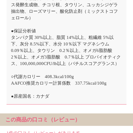
ス発酵生成物、チコリ根、タウリン、ユッカシジゲラ
抽出物、ローズマリー、酸化防止剤（ミックストコフ
ェロール）
●保証分析値
タンパク質 30%以上、脂質 14%以上、粗繊維 5%以
下、灰分 8.5%以下、水分 10％以下 マグネシウム
0.09％以上、タウリン 0.2％以上、オメガ6脂肪酸
2％以上、オメガ3脂肪酸 0.7％以上 プロバイオティク
ス、100,000,000CFU/lb以上（バチルスコアグランス）
○代謝カロリー 408.3kcal/100g
AAFCO推奨カロリー計算係数 337.75kcal/100g
●原産国名：カナダ
この商品の口コミ（レビュー）