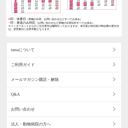
9
10
11
12
13
14
15
13
14
15
16
17
18
19
16
17
18
19
20
21
22
20
21
22
23
24
25
26
23
24
25
26
27
28
29
27
28
29
30
30
31
■
印：休業日
（荷物の出荷、お問い合わせなどすべてお休み）
■
印：発送のみ対応
（お問い合わせなど荷物の出荷以外すべてお休み）
※インターネットからのご注文受付は随時行っておりますが、休日及び休日前14時以降の受付分
は、翌営業日に出荷手配となります。
tamaについて
ご利用ガイド
メールマガジン購読・解除
Q&A
お問い合わせ
法人・動物病院の方へ