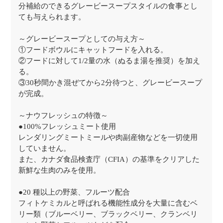
分補給のできるグレービースープスタイルの食事とし
ても与えられます。
～グレービースープとしての与え方～
①フードボウルにキャットフードを入れる。
②フードに対して1/2量の水（ぬるま湯を推奨）を加え
る。
③30秒間かき混ぜてから2分待つと、グレービースープ
が完成。
～ナウフレッシュの特徴～
●100%フレッシュミート使用
レンダリングミートミールや肉副産物などを一切使用
していません。
また、カナダ食品検査庁（CFIA）の基準をクリアした
新鮮な生肉のみを使用。
●20 種以上の野菜、フルーツ配合
フィトケミカルと呼ばれる機能性成分を大量に含むベ
リー類（ブルーベリー、ブラックベリー、クランベリ