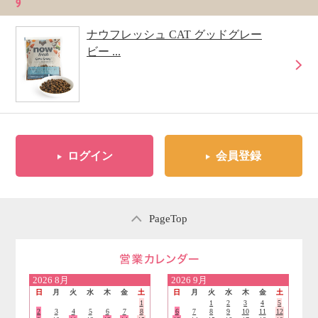
す
ナウフレッシュ CAT グッドグレー
ビー ...
ログイン
会員登録
PageTop
営業日のご案内
2026
8月
2026
9月
日
月
火
水
木
金
土
日
月
火
水
木
金
土
1
1
2
3
4
5
2
3
4
5
6
7
8
6
7
8
9
10
11
12