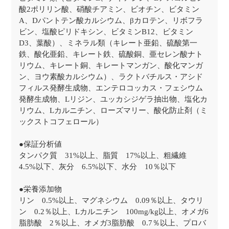
酸2ポリリン酸、硝酸チアミン、ビオチン、ビタミン
A、Dパントテン酸カルシウム、βカロテン、リボフラ
ビン、塩酸ピリドキシン、ビタミンB12、ビタミン
D3、葉酸）、ミネラル類（キレート亜鉛、硫酸第一
鉄、酸化亜鉛、キレート鉄、硫酸銅、亜セレン酸ナト
リウム、キレート銅、キレートマンガン、酸化マンガ
ン、ヨウ素酸カルシウム）、ラクトバチルス・アシド
フィルス発酵生成物、エンテロコッカス・フェシウム
発酵生成物、Lリジン、ユッカシジゲラ抽出物、塩化カ
リウム、Lカルニチン、ローズマリー、酸化防止剤（ミ
ックストコフェロール）
●保証分析値
タンパク質 31%以上、脂質 17%以上、粗繊維
4.5%以下、灰分 6.5%以下、水分 10％以下
●栄養添加物
リン 0.5%以上、マグネシウム 0.09％以上、タウリ
ン 0.2％以上、Lカルニチン 100mg/kg以上、オメガ6
脂肪酸 2％以上、オメガ3脂肪酸 0.7％以上、プロバ