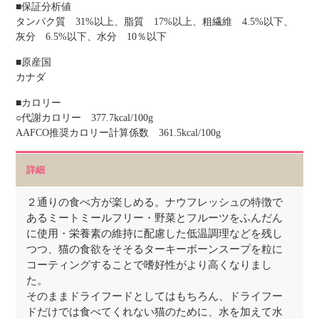
■保証分析値
タンパク質 31%以上、脂質 17%以上、粗繊維 4.5%以下、
灰分 6.5%以下、水分 10％以下
■原産国
カナダ
■カロリー
○代謝カロリー 377.7kcal/100g
AAFCO推奨カロリー計算係数 361.5kcal/100g
詳細
２通りの食べ方が楽しめる。ナウフレッシュの特徴で
あるミートミールフリー・野菜とフルーツをふんだん
に使用・栄養素の維持に配慮した低温調理などを残し
つつ、猫の食欲をそそるターキーボーンスープを粒に
コーティングすることで嗜好性がより高くなりまし
た。
そのままドライフードとしてはもちろん、ドライフー
ドだけでは食べてくれない猫のために、水を加えて水