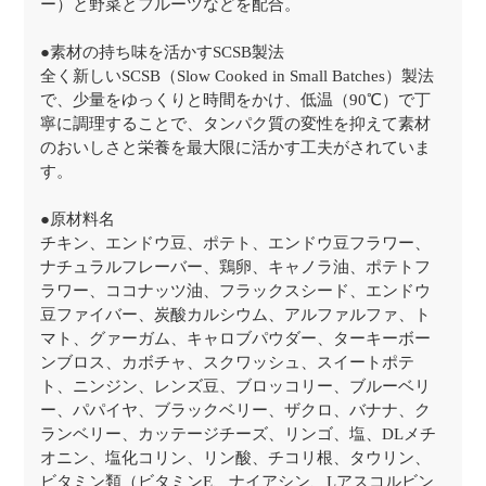
ー）と野菜とフルーツなどを配合。
●素材の持ち味を活かすSCSB製法
全く新しいSCSB（Slow Cooked in Small Batches）製法
で、少量をゆっくりと時間をかけ、低温（90℃）で丁
寧に調理することで、タンパク質の変性を抑えて素材
のおいしさと栄養を最大限に活かす工夫がされていま
す。
●原材料名
チキン、エンドウ豆、ポテト、エンドウ豆フラワー、
ナチュラルフレーバー、鶏卵、キャノラ油、ポテトフ
ラワー、ココナッツ油、フラックスシード、エンドウ
豆ファイバー、炭酸カルシウム、アルファルファ、ト
マト、グァーガム、キャロブパウダー、ターキーボー
ンブロス、カボチャ、スクワッシュ、スイートポテ
ト、ニンジン、レンズ豆、ブロッコリー、ブルーベリ
ー、パパイヤ、ブラックベリー、ザクロ、バナナ、ク
ランベリー、カッテージチーズ、リンゴ、塩、DLメチ
オニン、塩化コリン、リン酸、チコリ根、タウリン、
ビタミン類（ビタミンE、ナイアシン、Lアスコルビン