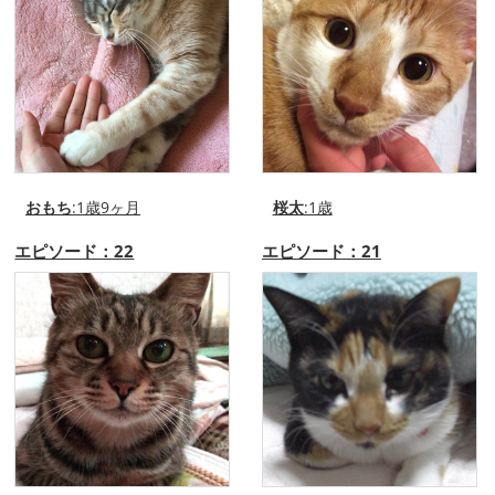
おもち
:1歳9ヶ月
桜太
:1歳
エピソード：22
エピソード：21