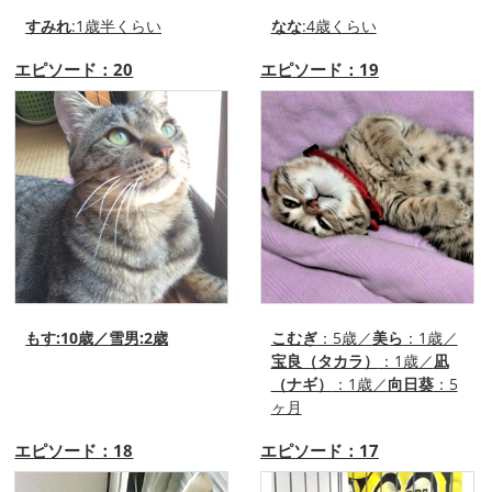
すみれ
:1歳半くらい
なな
:4歳くらい
エピソード：20
エピソード：19
もす
:10歳／
雪男
:2歳
こむぎ
：5歳／
美ら
：1歳／
宝良（タカラ）
：1歳／
凪
（ナギ）
：1歳／
向日葵
：5
ヶ月
エピソード：18
エピソード：17