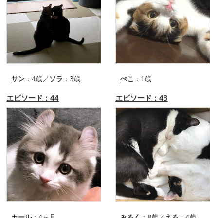
サン
：4歳／
ソラ
：3歳
ぺこ
：1歳
エピソード：44
エピソード：43
カール
：4ヶ月
みるく
：8歳／
える
：4歳