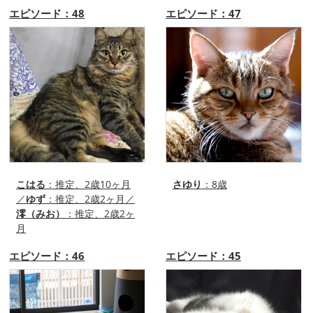
エピソード：48
エピソード：47
こはる
：推定、2歳10ヶ月
さゆり
：8歳
／
ゆず
：推定、2歳2ヶ月／
澪（みお）
：推定、2歳2ヶ
月
エピソード：46
エピソード：45