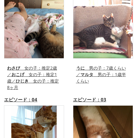
わさび
女の子：推定2歳
うに
男の子：7歳くらい
／
おこげ
女の子：推定1
／
マルタ
男の子：1歳半
歳／
ひじき
女の子：推定
くらい
8ヶ月
エピソード：04
エピソード：03