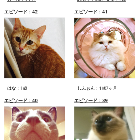
エピソード：42
エピソード：41
はな
：1歳
しふぉん
：1歳7ヶ月
エピソード：40
エピソード：39