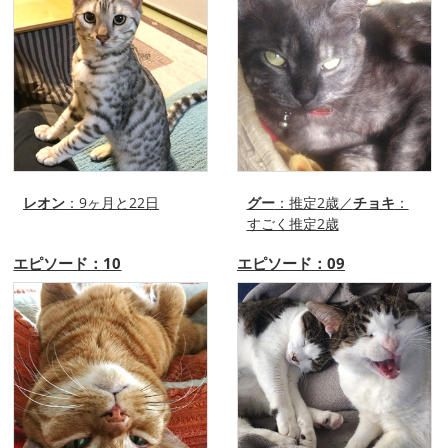
レオン
：9ヶ月と22日
グー
：推定2歳／
チョキ
：
すごく推定2歳
エピソード：10
エピソード：09