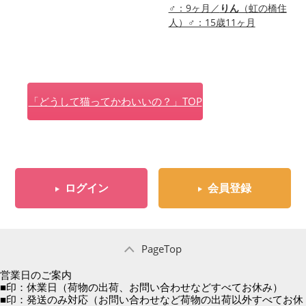
♂：9ヶ月／
りん
（虹の橋住
人）♂：15歳11ヶ月
「どうして猫ってかわいいの？」TOP
ログイン
会員登録
PageTop
営業日のご案内
■
印：休業日
（荷物の出荷、お問い合わせなどすべてお休み）
■
印：発送のみ対応
（お問い合わせなど荷物の出荷以外すべてお休