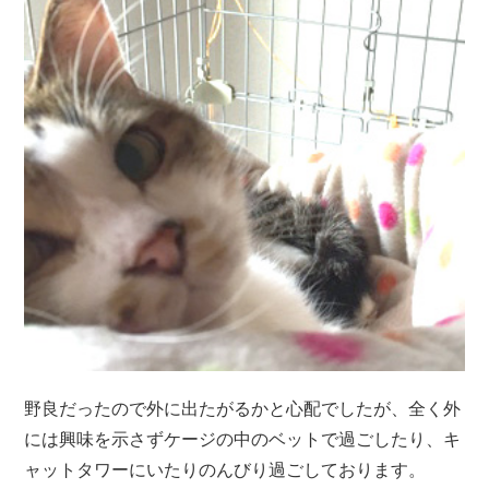
野良だったので外に出たがるかと心配でしたが、全く外
には興味を示さずケージの中のベットで過ごしたり、キ
ャットタワーにいたりのんびり過ごしております。