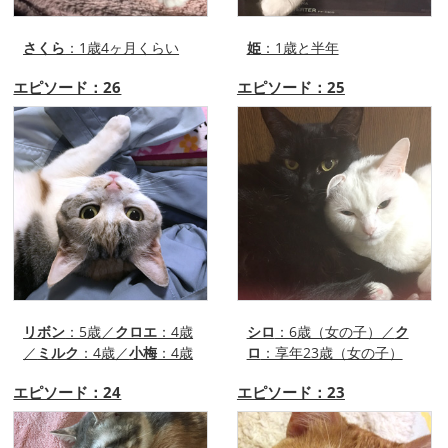
さくら
：1歳4ヶ月くらい
姫
：1歳と半年
エピソード：26
エピソード：25
リボン
：5歳／
クロエ
：4歳
シロ
：6歳（女の子）／
ク
／
ミルク
：4歳／
小梅
：4歳
ロ
：享年23歳（女の子）
エピソード：24
エピソード：23