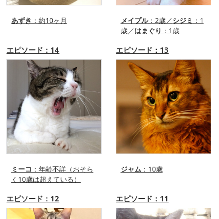
あずき
：約10ヶ月
メイプル
：2歳／
シジミ
：1
歳／
はまぐり
：1歳
エピソード：14
エピソード：13
ミーコ
：年齢不詳（おそら
ジャム
：10歳
く10歳は超えている）
エピソード：12
エピソード：11