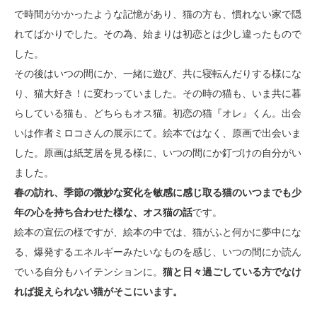
で時間がかかったような記憶があり、猫の方も、慣れない家で隠
れてばかりでした。その為、始まりは初恋とは少し違ったもので
した。
その後はいつの間にか、一緒に遊び、共に寝転んだりする様にな
り、猫大好き！に変わっていました。その時の猫も、いま共に暮
らしている猫も、どちらもオス猫。初恋の猫『オレ』くん。出会
いは作者ミロコさんの展示にて。絵本ではなく、原画で出会いま
した。原画は紙芝居を見る様に、いつの間にか釘づけの自分がい
ました。
春の訪れ、季節の微妙な変化を敏感に感じ取る猫のいつまでも少
年の心を持ち合わせた様な、オス猫の話
です。
絵本の宣伝の様ですが、絵本の中では、猫がふと何かに夢中にな
る、爆発するエネルギーみたいなものを感じ、いつの間にか読ん
でいる自分もハイテンションに。
猫と日々過ごしている方でなけ
れば捉えられない猫がそこにいます。