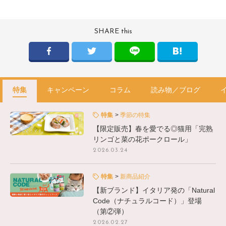
SHARE this
特集
キャンペーン
コラム
読み物／ブログ
特集
季節の特集
【限定販売】春を愛でる◎猫用「完熟
リンゴと菜の花ポークロール」
2026.03.24
特集
新商品紹介
【新ブランド】イタリア発の「Natural
Code（ナチュラルコード）」登場
（第②弾）
2026.02.27