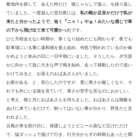
敷地内を探して、会えた時だけ、猫じゃらしで遊ぶ。を繰り返し
ていました。一度遊んだ翌日夜には、
私の靴か足音かだけで私が
来たと分かったようで、短く『ニャ！』やぁ！みたいな感じで車
の下から飛び出て来て可愛かった
です。
ひと月程会えない時期や、寒くなり始めたにも関わらず、夜でも
駐車場にいる事に違和感を覚え始め、何処で飼われているのか確
かめようと休みの日に一日中側にいました。そうしたら、夕方誰
かに向かって急に大きな声で鳴き始め、走って移動したので追い
かけてみると、お迎えのおばあさんがいました。
お家がある、と、安心したのですが、更に寒さが厳しくなり、そ
れでも外にいる猫を見ていて、寒さが苦手な筈なのにおかしい。
と考え、猫と共におばあさんを待ちました。おばあさんは御飯を
あげに来ているだけで、飼ってはいない事が分かり、野良だと言
われました。
台風が来る前の日に、保護しようとビニール袋など広げただけ
で、猛ダッシュで逃げて行き、行方分からずの時期もあったと聞