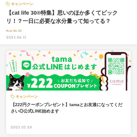
キャンペーン
【cat life 30®特集】思いのほか多くてビック
リ！？一日に必要な水分量って知ってる？
#cat life 30
2025.06.13
キャンペーン
【222円クーポンプレゼント】tamaとお友達になってくだ
さい◎公式LINE始めます
2025.03.28