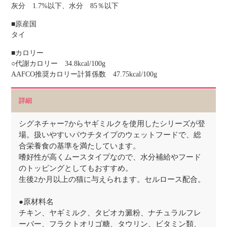
灰分 1.7%以下、水分 85％以下
■原産国
タイ
■カロリー
○代謝カロリー 34.8kcal/100g
AAFCO推奨カロリー計算係数 47.75kcal/100g
詳細
シグネチャー7からヤギミルクを使用したシリーズが登
場。扱いやすいパウチタイプのウェットフードで、総
合栄養食の基準を満たしています。
嗜好性が高くムースタイプなので、水分補給やフード
のトッピングとしてもおすすめ。
生後2か月以上の猫に与えられます。セルロース配合。
●原材料名
チキン、ヤギミルク、タピオカ澱粉、ナチュラルフレ
ーバー、フラクトオリゴ糖、タウリン、ビタミン類、