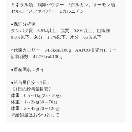
ミネラル類、鶏卵パウダー、βグルカン、サーモン油、
セルロースファイバー、Lカルニチン
●保証分析値
タンパク質 8.5%以上、脂質 0.8%以上、粗繊維
0.8%以下、灰分 1.7%以下、水分 85％以下
○代謝カロリー 34.8kcal/100g AAFCO推奨カロリー
計算係数 47.75kcal/100g
●原産国名：タイ
●給与量目安（1日）
【1日の給与量目安】
体重：0.5～1kg(25～30g)
体重：1～2kg(30～70g)
体重：2～4kg(70～120g)
※給餌量はおやつとして