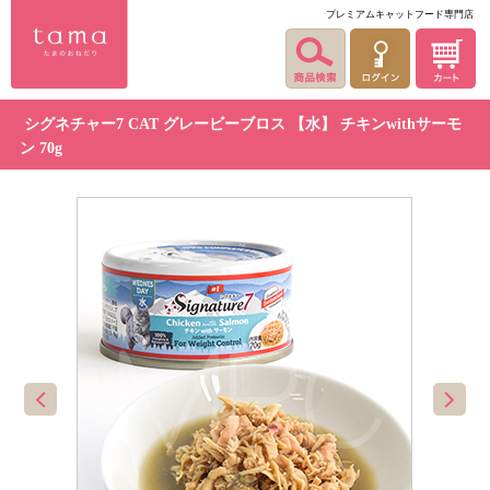
プレミアムキャットフード専門店
シグネチャー7 CAT グレービーブロス 【水】 チキンwithサーモ
ン 70g