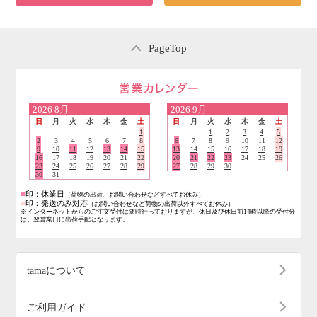
PageTop
営業日のご案内
2026
8月
2026
9月
日
月
火
水
木
金
土
日
月
火
水
木
金
土
1
1
2
3
4
5
2
3
4
5
6
7
8
6
7
8
9
10
11
12
9
10
11
12
13
14
15
13
14
15
16
17
18
19
16
17
18
19
20
21
22
20
21
22
23
24
25
26
23
24
25
26
27
28
29
27
28
29
30
30
31
■
印：休業日
（荷物の出荷、お問い合わせなどすべてお休み）
■
印：発送のみ対応
（お問い合わせなど荷物の出荷以外すべてお休み）
※インターネットからのご注文受付は随時行っておりますが、休日及び休日前14時以降の受付分
は、翌営業日に出荷手配となります。
tamaについて
ご利用ガイド