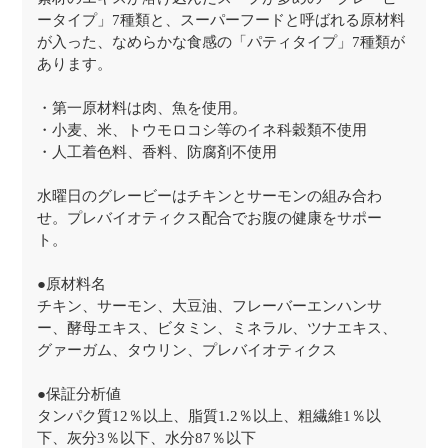
ータイプ」7種類と、スーパーフードと呼ばれる原材料
が入った、なめらかな食感の「パティタイプ」7種類が
あります。
・第一原材料は肉、魚を使用。
・小麦、米、トウモロコシ等のイネ科穀類不使用
・人工着色料、香料、防腐剤不使用
水曜日のグレービーはチキンとサーモンの組み合わ
せ。プレバイオティクス配合でお腹の健康をサポー
ト。
●原材料名
チキン、サーモン、大豆油、フレーバーエンハンサ
ー、酵母エキス、ビタミン、ミネラル、ツナエキス、
グァーガム、タウリン、プレバイオティクス
●保証分析値
タンパク質12％以上、脂質1.2％以上、粗繊維1％以
下、灰分3％以下、水分87％以下