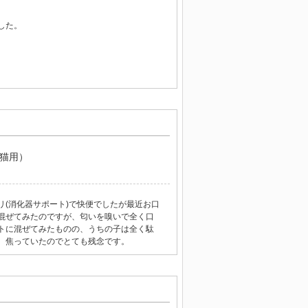
した。
（猫用）
(消化器サポート)で快便でしたが最近お口
混ぜてみたのですが、匂いを嗅いで全く口
トに混ぜてみたものの、うちの子は全く駄
。焦っていたのでとても残念です。