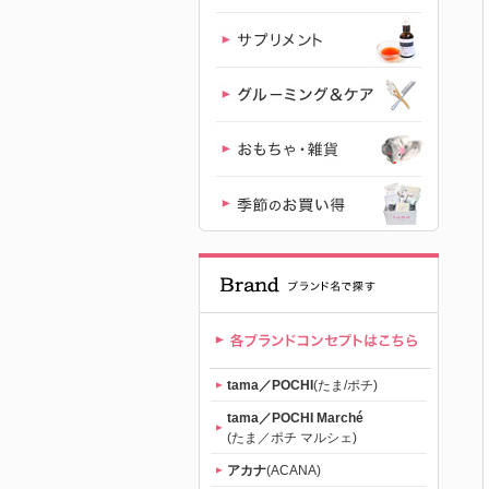
｜初回送料
無料
tama／POCHI
(たま/ポチ)
tama／POCHI Marché
(たま／ポチ マルシェ)
アカナ
(ACANA)