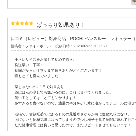
ばっちり効果あり！
口コミ（レビュー）対象商品：POCHI ベンスルー レギュラー
投稿者：
ファイアボール
投稿日時：2023/02/23 20:25:21
小さいサイズをお試しで初めて購入。
発送早い！丁寧！
初回だからかオマケまで頂きありがとうございます！
猫もとても喜んでいました。
薬じゃないのに1日で効果あり、
薬はほんの少しでも嫌がるのに、これは食べてくれました。
飼い主としては、とても助かります！
多すぎると食べないので、適量の半分を少し水に溶かしてチュールに混ぜ
老猫で、食欲旺盛ではあるものの最近寒さからか急に便秘気味になり、
あげないと便秘気味に戻ってしまうので少し様子を見て病院に連れて行こ
ただ健康管理には良いと思ったので、またリピートさせてもらいます！