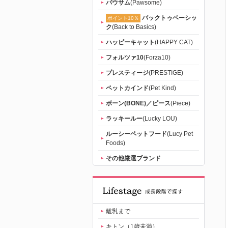
パウサム
(Pawsome)
バックトゥベーシッ
ポイント10％
ク
(Back to Basics)
ハッピーキャット
(HAPPY CAT)
フォルツァ10
(Forza10)
プレスティージ
(PRESTIGE)
ペットカインド
(Pet Kind)
ボーン(BONE)／ピース
(Piece)
ラッキールー
(Lucky LOU)
ルーシーペットフード
(Lucy Pet
Foods)
その他厳選ブランド
離乳まで
キトン（1歳未満）