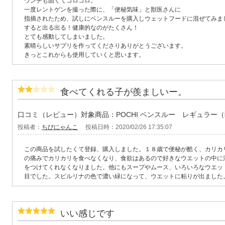
ウンチも固くてコロコロ。
一度レントゲンを撮った際に、「便秘気味」と獣医さんに
指摘されたため、試しにベンスルーを購入しウェットフードに混ぜてみま
すると出る出る！健康的なのがたくさん！
とても感動してしまいました。
素晴らしいサプリを作ってくださりありがとうございます。
きっとこれからも使用していくと思います。
食べてくれる子が羨ましいー。
口コミ（レビュー）対象商品：POCHI ベンスルー レギュラー
投稿者：
ちびにゃんこ
投稿日時：2020/02/26 17:35:07
この商品を試したくて登録、購入しました。１８歳で便秘が酷く、カリカリ
の痛みでカリカリを食べなくなり、食欲はあるので好きなウエットの中に
をつけてくれなくなりました。他にもスープやムース、いろいろなウエッ
目でした。スピルリナの色で濃い緑になって、ウエットに粘りが出ました
いい感じです