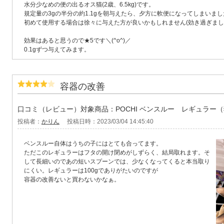
水分少なめの便の出るオス猫(2歳、6.5kg)です。
規定量の3gの半分の約1.1gを朝与えたら、夕方に軟便になってしまいまし
初めて使用する場合は徐々に与えた方が良いかもしれません(効き過ぎま
効果はあると思うので★5です＼(^o^)／
0.1gずつ与えてみます。
容器の改善
口コミ（レビュー）対象商品：POCHI ベンスルー レギュラー
投稿者：
かりん
投稿日時：2023/03/04 14:45:40
ベンスルー自体はうちの子にはとても合ってます。
ただこのレギュラーはフタの開け閉めがしずらく、結局取れます。そ
して長細いのであの短いスプーンでは、少なくなってくると本当取り
にくい。レギュラーは100gでありがたいのですが
容器の改善ないと買わないかなぁ。