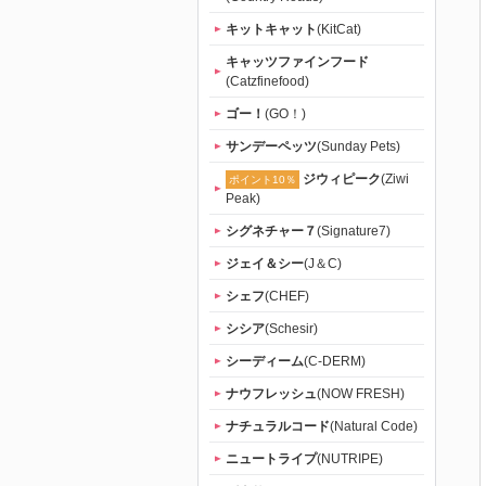
キットキャット
(KitCat)
キャッツファインフード
(Catzfinefood)
ゴー！
(GO！)
サンデーペッツ
(Sunday Pets)
ジウィピーク
(Ziwi
ポイント10％
Peak)
シグネチャー７
(Signature7)
ジェイ＆シー
(J＆C)
シェフ
(CHEF)
シシア
(Schesir)
シーディーム
(C-DERM)
ナウフレッシュ
(NOW FRESH)
ナチュラルコード
(Natural Code)
ニュートライプ
(NUTRIPE)