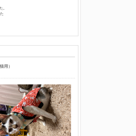
た。
した
（猫用）