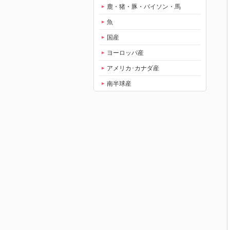
鹿・猪・豚・バイソン・馬
魚
国産
ヨーロッパ産
アメリカ･カナダ産
南半球産