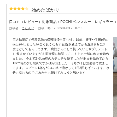
始めたばかり
口コミ（レビュー）対象商品：POCHI ベンスルー レギュラー
投稿者：
こたんじ
投稿日時：2022/04/03 23:07:35
巨大結腸症で便秘気味の保護猫(5年目)です。以前、摘便や手術(便の
摘出)をしましたが 全く良くならず 病院を変えてから浣腸を月に3
度ほどしてもらってます。 病院から出して貰っているサプリメント
も 飲ませていますが お医者様に確認して こちらも一緒に飲ませ始め
ました。 今まで2~3cm程のカチカチな便でしたが 飲ませ始めてから
13cm程の少し硬めですが便が出ました！うちの子は注射器で飲ませ
てます。スプーン1杯を50㎖の水で溶かして1日3回あげています。水
分も取れるので これからも続けてみようと思います