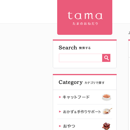
【公式】プ
レミアムキ
ャットフー
ド専門店
「たまのお
ねだり
（tama）」