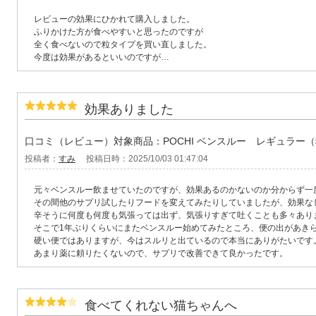
レビューの効果にひかれて購入しました。
ふりかけた方が食べやすいと思ったのですが
全く食べないので粒タイプを買い直しました。
今度は効果があるといいのですが…
効果ありました
口コミ（レビュー）対象商品：POCHI ベンスルー レギュラー
投稿者：
すみ
投稿日時：2025/10/03 01:47:04
元々ベンスルー飲ませていたのですが、効果あるのかないのか分からず一
その間他のサプリ試したりフードを変えてみたりしていましたが、効果な
辛そうに何度も何度も気張っては出ず、気張りすぎて吐くことも多々あり
そこで1年ぶりくらいにまたベンスルー始めてみたところ、便の出があき
硬い便ではありますが、今はスルリと出ているので本当にありがたいです
あまり薬に頼りたくないので、サプリで改善できて良かったです。
食べてくれない猫ちゃんへ