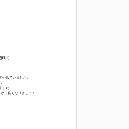
（猫用）
度やめていました。
し…
ました。
らかに良くなりまして！
。