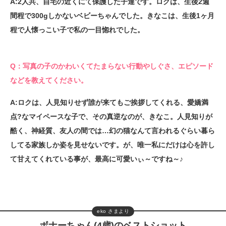
A:2人共、自宅の近くにて保護した子達です。ロクは、生後2週
間程で300gしかないベビーちゃんでした。きなこは、生後1ヶ月
程で人懐っこい子で私の一目惚れでした。
Q：写真の子のかわいくてたまらない行動やしぐさ、エピソード
などを教えてください。
A:ロクは、人見知りせず誰が来てもご挨拶してくれる、愛嬌満
点?なマイペースな子で、その真逆なのが、きなこ。人見知りが
酷く、神経質、友人の間では…幻の猫なんて言われるぐらい暮ら
してる家族しか姿を見せないです。が、唯一私にだけは心を許し
て甘えてくれている事が、最高に可愛いぃ～ですね～♪
eko さまより
ボナーちゃん(4歳)のベストショット