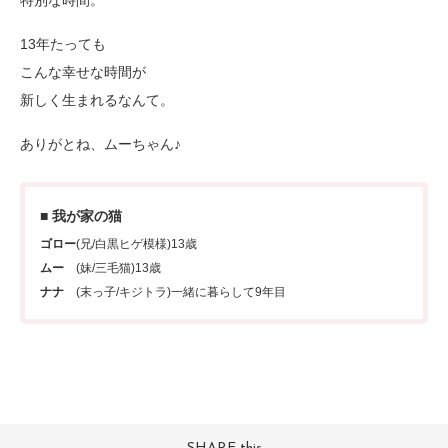
特別な時間。
13年たっても
こんな幸せな時間が
新しく生まれるなんて。
ありがとね、ムーちゃん♪
■ 我が家の猫
ゴロー
(兄/白黒ヒゲ模様)13歳
ムー
(妹/三毛猫)13歳
ナナ
(末っ子/キジトラ)一緒に暮らして9年目