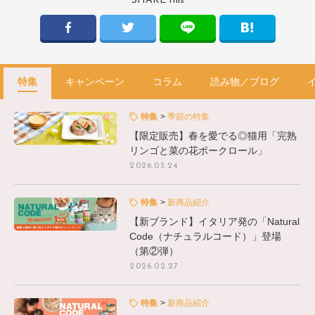
SHARE this
特集
キャンペーン
コラム
読み物／ブログ
特集
季節の特集
【限定販売】春を愛でる◎猫用「完熟
リンゴと菜の花ポークロール」
2026.03.24
特集
新商品紹介
【新ブランド】イタリア発の「Natural
Code（ナチュラルコード）」登場
（第②弾）
2026.02.27
特集
新商品紹介