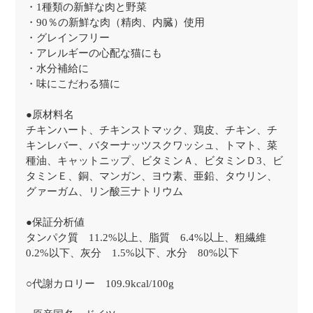
・1種類の新鮮な肉と野菜
・90％の新鮮な肉（精肉、内臓）使用
・グレインフリー
・アレルギーの心配な猫にも
・水分補給に
・味にこだわる猫に
●原材料名
チキンハート、チキンストマック、鶏皮、チキン、チ
キンレバー、バターナッツスクワッシュ、トマト、菜
種油、キャットニップ、ビタミンＡ、ビタミンＤ3、ビ
タミンＥ、銅、マンガン、ヨウ素、亜鉛、タウリン、
グァーガム、リン酸三ナトリウム
●保証分析値
タンパク質 11.2%以上、脂質 6.4%以上、粗繊維
0.2%以下、灰分 1.5%以下、水分 80%以下
○代謝カロリー 109.9kcal/100g