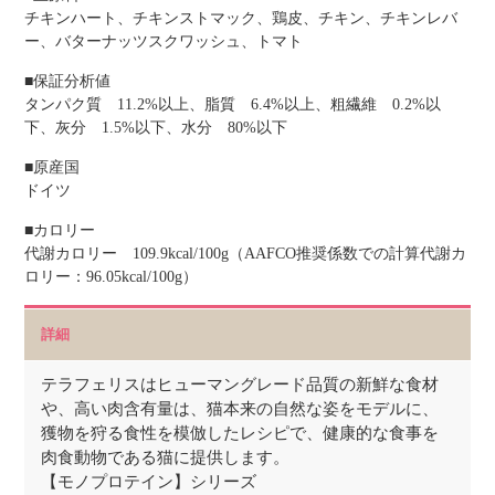
チキンハート、チキンストマック、鶏皮、チキン、チキンレバ
ー、バターナッツスクワッシュ、トマト
■保証分析値
タンパク質 11.2%以上、脂質 6.4%以上、粗繊維 0.2%以
下、灰分 1.5%以下、水分 80%以下
■原産国
ドイツ
■カロリー
代謝カロリー 109.9kcal/100g（AAFCO推奨係数での計算代謝カ
ロリー：96.05kcal/100g）
詳細
テラフェリスはヒューマングレード品質の新鮮な食材
や、高い肉含有量は、猫本来の自然な姿をモデルに、
獲物を狩る食性を模倣したレシピで、健康的な食事を
肉食動物である猫に提供します。
【モノプロテイン】シリーズ