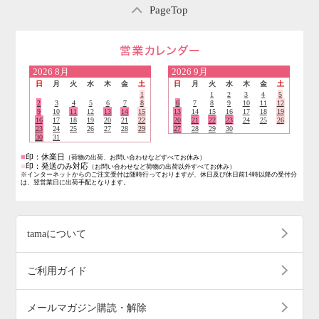
PageTop
営業日のご案内
2026
8月
2026
9月
日
月
火
水
木
金
土
日
月
火
水
木
金
土
1
1
2
3
4
5
2
3
4
5
6
7
8
6
7
8
9
10
11
12
9
10
11
12
13
14
15
13
14
15
16
17
18
19
16
17
18
19
20
21
22
20
21
22
23
24
25
26
23
24
25
26
27
28
29
27
28
29
30
30
31
■
印：休業日
（荷物の出荷、お問い合わせなどすべてお休み）
■
印：発送のみ対応
（お問い合わせなど荷物の出荷以外すべてお休み）
※インターネットからのご注文受付は随時行っておりますが、休日及び休日前14時以降の受付分
は、翌営業日に出荷手配となります。
tamaについて
ご利用ガイド
メールマガジン購読・解除