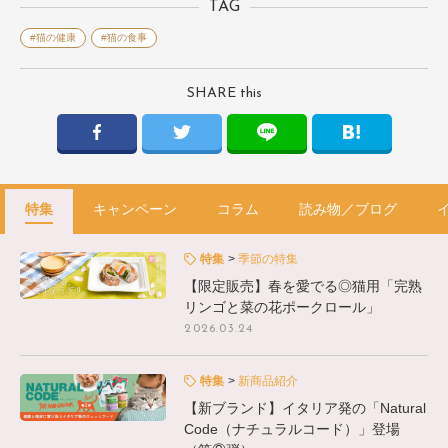
TAG
#猫の健康
#猫の食事
SHARE this
特集
キャンペーン
コラム
読み物／ブログ
特集
季節の特集
【限定販売】春を愛でる◎猫用「完熟
リンゴと菜の花ポークロール」
2026.03.24
特集
新商品紹介
【新ブランド】イタリア発の「Natural
Code（ナチュラルコード）」登場