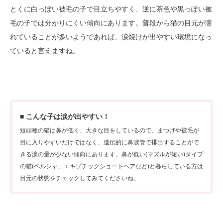
とくに白っぽい被毛の子で目立ちやすく、逆に茶色や黒っぽい被
毛の子では分かりにくい傾向にあります。普段から猫の目元が濡
れていることが多いようであれば、涙焼けが出やすい環境になっ
ていると言えますね。
■ こんな子は涙が出やすい！
短頭種の猫は鼻が低く、大きな目をしているので、まつげや被毛が
目に入りやすいだけではなく、遺伝的に鼻涙管で排出することがで
きる涙の量が少ない傾向にあります。鼻が低い(マズルが短い)タイプ
の猫(ペルシャ、エキゾチックショートヘアなど)と暮らしている方は
目元の状態をチェックしてみてくださいね。