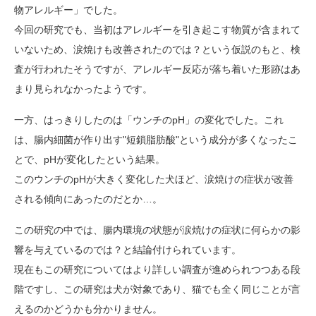
物アレルギー」でした。
今回の研究でも、当初はアレルギーを引き起こす物質が含まれて
いないため、涙焼けも改善されたのでは？という仮説のもと、検
査が行われたそうですが、アレルギー反応が落ち着いた形跡はあ
まり見られなかったようです。
一方、はっきりしたのは「ウンチのpH」の変化でした。これ
は、腸内細菌が作り出す"短鎖脂肪酸"という成分が多くなったこ
とで、pHが変化したという結果。
このウンチのpHが大きく変化した犬ほど、涙焼けの症状が改善
される傾向にあったのだとか…。
この研究の中では、腸内環境の状態が涙焼けの症状に何らかの影
響を与えているのでは？と結論付けられています。
現在もこの研究についてはより詳しい調査が進められつつある段
階ですし、この研究は犬が対象であり、猫でも全く同じことが言
えるのかどうかも分かりません。