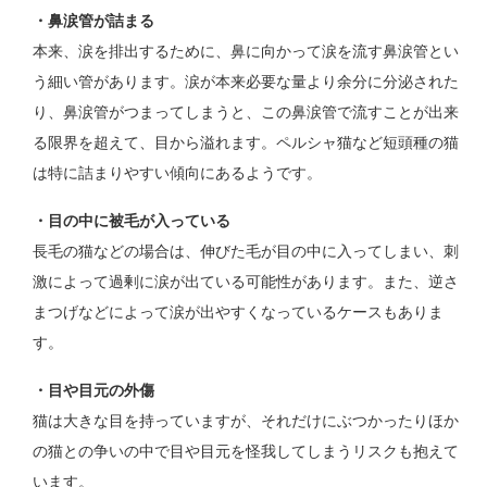
・鼻涙管が詰まる
本来、涙を排出するために、鼻に向かって涙を流す鼻涙管とい
う細い管があります。涙が本来必要な量より余分に分泌された
り、鼻涙管がつまってしまうと、この鼻涙管で流すことが出来
る限界を超えて、目から溢れます。ペルシャ猫など短頭種の猫
は特に詰まりやすい傾向にあるようです。
・目の中に被毛が入っている
長毛の猫などの場合は、伸びた毛が目の中に入ってしまい、刺
激によって過剰に涙が出ている可能性があります。また、逆さ
まつげなどによって涙が出やすくなっているケースもありま
す。
・目や目元の外傷
猫は大きな目を持っていますが、それだけにぶつかったりほか
の猫との争いの中で目や目元を怪我してしまうリスクも抱えて
います。