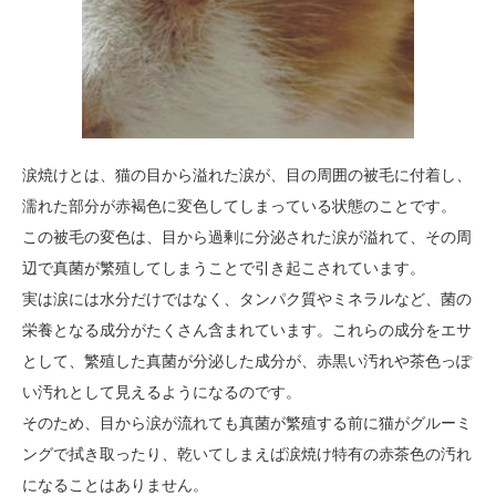
涙焼けとは、猫の目から溢れた涙が、目の周囲の被毛に付着し、
濡れた部分が赤褐色に変色してしまっている状態のことです。
この被毛の変色は、目から過剰に分泌された涙が溢れて、その周
辺で真菌が繁殖してしまうことで引き起こされています。
実は涙には水分だけではなく、タンパク質やミネラルなど、菌の
栄養となる成分がたくさん含まれています。これらの成分をエサ
として、繁殖した真菌が分泌した成分が、赤黒い汚れや茶色っぽ
い汚れとして見えるようになるのです。
そのため、目から涙が流れても真菌が繁殖する前に猫がグルーミ
ングで拭き取ったり、乾いてしまえば涙焼け特有の赤茶色の汚れ
になることはありません。