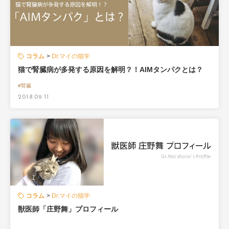
コラム
Dr.マイの猫学
猫で腎臓病が多発する原因を解明？！AIMタンパクとは？
#腎臓
2018.09.11
コラム
Dr.マイの猫学
獣医師「庄野舞」プロフィール