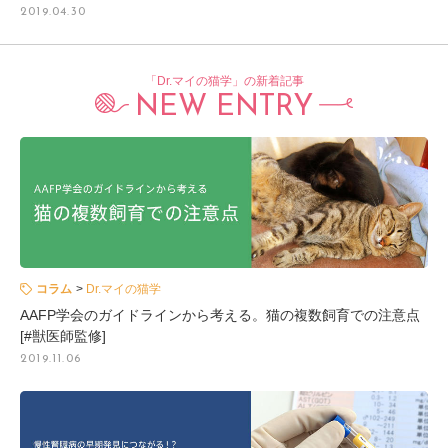
2019.04.30
「Dr.マイの猫学」の新着記事
NEW ENTRY
コラム
Dr.マイの猫学
AAFP学会のガイドラインから考える。猫の複数飼育での注意点
[#獣医師監修]
2019.11.06