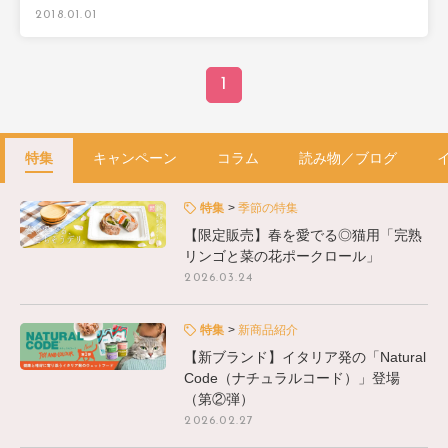
2018.01.01
1
特集
キャンペーン
コラム
読み物／ブログ
特集
季節の特集
【限定販売】春を愛でる◎猫用「完熟
リンゴと菜の花ポークロール」
2026.03.24
特集
新商品紹介
【新ブランド】イタリア発の「Natural
Code（ナチュラルコード）」登場
（第②弾）
2026.02.27