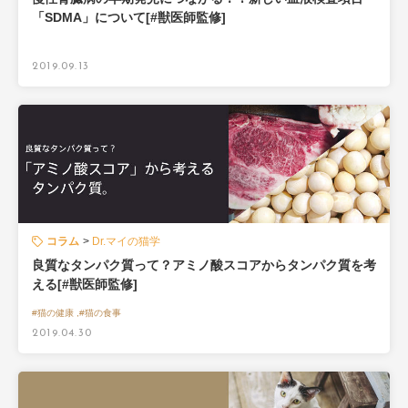
「SDMA」について[#獣医師監修]
2019.09.13
コラム
Dr.マイの猫学
良質なタンパク質って？アミノ酸スコアからタンパク質を考
える[#獣医師監修]
#猫の健康 ,#猫の食事
2019.04.30