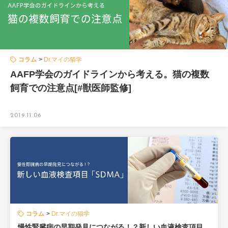
コラム
Dr.マイの猫学
AAFP学会のガイドラインから考える。猫の複数
飼育での注意点[#獣医師監修]
2019.11.06
コラム
Dr.マイの猫学
慢性腎臓病の早期発見につながる！？新しい血液検査項目