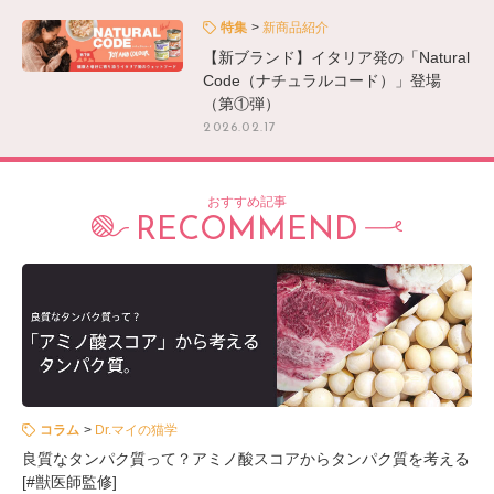
特集
新商品紹介
【新ブランド】イタリア発の「Natural
Code（ナチュラルコード）」登場
（第①弾）
2026.02.17
おすすめ記事
RECOMMEND
コラム
Dr.マイの猫学
良質なタンパク質って？アミノ酸スコアからタンパク質を考える
[#獣医師監修]