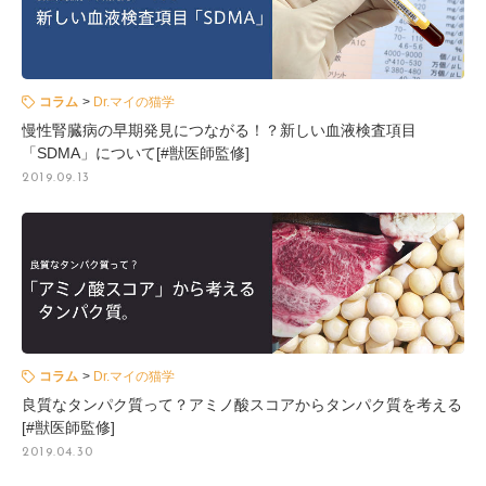
コラム
Dr.マイの猫学
慢性腎臓病の早期発見につながる！？新しい血液検査項目
「SDMA」について[#獣医師監修]
2019.09.13
コラム
Dr.マイの猫学
良質なタンパク質って？アミノ酸スコアからタンパク質を考える
[#獣医師監修]
2019.04.30